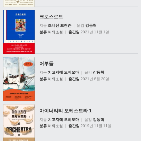
크로스로드
지음
조너선 프랜즌
|
옮김
강동혁
분류
해외소설
|
출간일
2021년 11월 1일
어부들
지음
치고지에 오비오마
|
옮김
강동혁
분류
해외소설
|
출간일
2021년 8월 20일
마이너리티 오케스트라 1
지음
치고지에 오비오마
|
옮김
강동혁
분류
해외소설
|
출간일
2019년 11월 11일