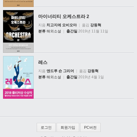
마이너리티 오케스트라 2
지음
치고지에 오비오마
|
옮김
강동혁
분류
해외소설
|
출간일
2019년 11월 11일
레스
지음
앤드루 숀 그리어
|
옮김
강동혁
분류
해외소설
|
출간일
2019년 4월 1일
로그인
회원가입
PC버전