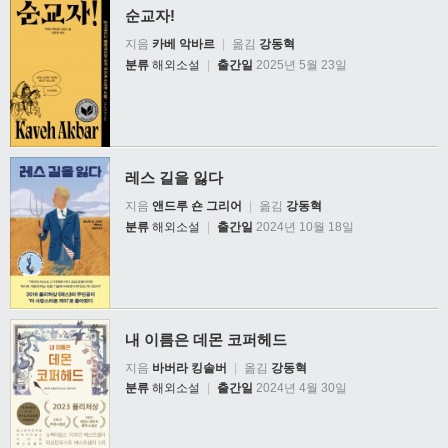
순교자!
지음
카베 악바르
|
옮김
강동혁
분류
해외소설
|
출간일
2025년 5월 23일
레스 길을 잃다
지음
앤드루 숀 그리어
|
옮김
강동혁
분류
해외소설
|
출간일
2024년 10월 18일
내 이름은 데몬 코퍼헤드
지음
바버라 킹솔버
|
옮김
강동혁
분류
해외소설
|
출간일
2024년 4월 30일