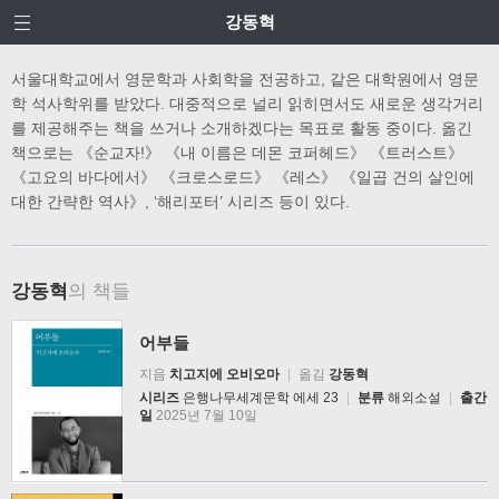
강동혁
서울대학교에서 영문학과 사회학을 전공하고, 같은 대학원에서 영문
학 석사학위를 받았다. 대중적으로 널리 읽히면서도 새로운 생각거리
를 제공해주는 책을 쓰거나 소개하겠다는 목표로 활동 중이다. 옮긴
책으로는 《순교자!》 《내 이름은 데몬 코퍼헤드》 《트러스트》
《고요의 바다에서》 《크로스로드》 《레스》 《일곱 건의 살인에
대한 간략한 역사》, ‘해리포터’ 시리즈 등이 있다.
강동혁
의 책들
어부들
지음
치고지에 오비오마
|
옮김
강동혁
시리즈
은행나무세계문학 에세 23
|
분류
해외소설
|
출간
일
2025년 7월 10일