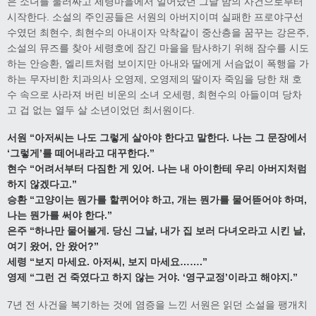
은 소녀를 둘러싸고 세령마을에서 일어났던 그날 밤의 사건으로부터
시작한다. 소설의 주인공들은 서원의 아버지이며 실패한 프로야구선
수였던 최현수, 최현수의 아내이자 악착같이 중산층을 꿈꾸는 강은주,
소설의 뮤즈를 찾아 세령호에 잠긴 마을을 탐사하기 위해 잠수를 시도
하는 안승환, 엘리트처럼 보이지만 아내와 딸에게 서슴없이 폭행을 가
하는 무자비한 치과의사 오영제, 오영제의 딸이자 죽임을 당한 채 호
수 속으로 사라져 버린 비운의 소녀 오세령, 최현수의 아들이며 당차
고 겁 없는 열두 살 소년이었던 최서원이다.
서원 “아저씨는 나도 그렇게 살아야 한다고 말한다. 나는 그 문장에서
‘그렇게’를 떼어내라고 대꾸한다.”
현수 “어려서부터 다짐한 게 있어. 나는 내 아이한테 우리 아버지처럼
하지 않겠다고.”
승환 “고양이는 뭔가를 할퀴어야 하고, 개는 뭔가를 물어뜯어야 하며,
나는 뭔가를 써야 한다.”
은주 “하나만 물어볼게. 당신 그날, 내가 집 보러 다녀오라고 시킨 날,
여기 왔어, 안 왔어?”
세령 “보지 마세요. 아저씨, 보지 마세요…….”
영제 “그런 건 죽였다고 하지 않는 거야. ‘영구교정’이라고 해야지.”
7년 전 사건을 복기하는 것에 염증을 느낀 서원은 읽던 소설을 팽개치