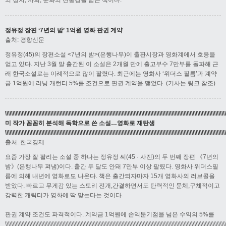
의 정치, 사회, 문화의 진풍경을 담은 책이다.
정유정 장편 ‘7년의 밤’ 1억원 영화 판권 계약
출처: 경향신문
정유정(45)의 장편소설 <7년의 밤>(은행나무)이 출판시장과 영화계에서 호응을
얻고 있다. 지난 3월 말 출간된 이 소설은 2개월 만에 출고부수 7만부를 돌파해 근
래 한국소설로는 이례적으로 많이 팔렸다. 최근에는 영화사 ‘위더스 필름’과 계약
금 1억원에 러닝 개런티 5%를 조건으로 판권 계약을 맺었다. (기사는 링크 참조)
\\\\\\\\\\\\\\\\\\\\\\\\\\\\\\\\\\\\\\\\\\\\\\\\\\\\\\\\\\\\\\\\\\\\\\\\\\\\\\\\\\\\\\\\\\\\\\\\\\\\\\\\\\\\\\\\\\\\\\\\\\\\\\\\\\\\\\\\\\\\\\\\
미 작가 꼼꼼히 분석해 독학으로 쓴 소설…영화로 재탄생
\\\\\\\\\\\\\\\\\\\\\\\\\\\\\\\\\\\\\\\\\\\\\\\\\\\\\\\\\\\\\\\\\\\\\\\\\\\\\\\\\\\\\\\\\\\\\\\\\\\\\\\\\\\\\\\\\\\\\\\\\\\\\\\\\\\\\\\\\\\\\\\\\
출처: 한국경제
요즘 가장 잘 팔리는 소설 중 하나는 정유정 씨(45 · 사진)의 두 번째 장편 《7년의
밤》(은행나무 펴냄)이다. 출간 두 달도 안돼 7만부 이상 팔렸다. 영화사 위더스필
름에 의해 내년에 영화로도 나온다. 책은 출간되자마자 15개 영화사의 러브콜을
받았다. 빠르고 무게감 있는 스토리 전개,간결하면서도 탄력적인 문체,구체적이고
강력한 캐릭터가 영화에 딱 맞는다는 것이다.
판권 계약 조건도 파격적이다. 계약금 1억원에 손익분기점을 넘은 수익의 5%를
\\\\\\\\\\\\\\\\\\\\\\\\\\\\\\\\\\\\\\\\\\\\\\\\\\\\\\\\\\\\\\\\\\\\\\\\\\\\\\\\\\\\\\\\\\\\\\\\\\\\\\\\\\\\\\\\\\\\\\\\\\\\\\\\\\\\\\\\\\\\\\\\\