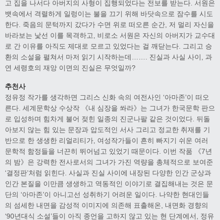
고 집을 나서다 아버지의 사형이 집행되었다는 전보를 받는다. 서원은
뱃속에서 격렬하게 일렁이는 불을 끄기 위해 바닷속으로 잠수를 시도
한다. 죽음의 문턱까지 갔다가 수면 위로 떠오른 순간, 저 멀리 자신을
바라보는 낯선 이를 목격하고, 비로소 서원은 자신의 아버지가 교수대
로 간 이유를 아직도 제대로 모르고 있었다는 걸 깨닫는다. 그리고 승
환의 소설을 펼쳐서 마저 읽기 시작하는데……. 진실과 사실 사이, 과
연 세령호의 재앙 이면의 진실은 무엇일까?
추천사
정유정 작가를 생각하면 그리스 신화 속의 여전사인 ‘아마존’이 떠오
른다. 세계문학상 수상작 《내 심장을 쏴라》는 그녀가 한국문학 판으
로 입성하며 힘차게 불어 젖힌 일종의 진군나팔 같은 것이었다. 뒤돌
아보지 않는 힘 있는 문장과 압도적인 서사 그리고 정교한 취재를 기
반으로 한 생생한 리얼리티가, 여성작가들이 흔히 빠지기 쉬운 여러
문학적 함정들을 너끈히 뛰어넘고 있었기 때문이다. 이번 작품 《7년
의 밤》은 강력한 전사로서의 그녀가 가진 역량을 총체적으로 보여준
‘결정판’처럼 읽힌다. 사실과 진실 사이에 내장된 다양한 인간 군상과
인간 본질을 이만큼 생생하고 역동적인 이야기로 결집해내는 것은 문
단의 ‘아마존’이 아니고선 성취하기 어려운 일이다. 나약한 현대인들
의 섬세한 내면을 감성적 이미지에 의존해 표출해온, 내면화 경향의
‘90년대식 소설’들이 아직 종언을 고하지 않고 있는 현 단계에서, 정유