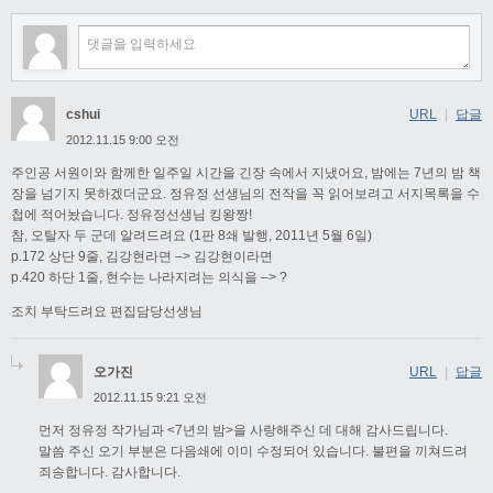
cshui
URL
|
답글
2012.11.15 9:00 오전
주인공 서원이와 함께한 일주일 시간을 긴장 속에서 지냈어요, 밤에는 7년의 밤 책
장을 넘기지 못하겠더군요. 정유정 선생님의 전작을 꼭 읽어보려고 서지목록을 수
첩에 적어놨습니다. 정유정선생님 킹왕짱!
참, 오탈자 두 군데 알려드려요 (1판 8쇄 발행, 2011년 5월 6일)
p.172 상단 9줄, 김강현라면 –> 김강현이라면
p.420 하단 1줄, 현수는 나라지려는 의식을 –> ?
조치 부탁드려요 편집담당선생님
오가진
URL
|
답글
2012.11.15 9:21 오전
먼저 정유정 작가님과 <7년의 밤>을 사랑해주신 데 대해 감사드립니다.
말씀 주신 오기 부분은 다음쇄에 이미 수정되어 있습니다. 불편을 끼쳐드려
죄송합니다. 감사합니다.