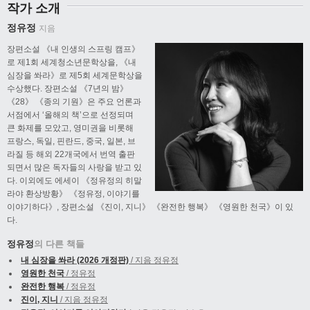
작가 소개
정유정
지음
장편소설 《내 인생의 스프링 캠프》
로 제1회 세계청소년문학상을, 《내
심장을 쏴라》로 제5회 세계문학상을
수상했다. 장편소설 《7년의 밤》
《28》 《종의 기원》은 주요 언론과
서점에서 ‘올해의 책’으로 선정되며
큰 화제를 모았고, 영미권을 비롯해
프랑스, 독일, 핀란드, 중국, 일본, 브
라질 등 해외 22개국에서 번역 출판
되면서 많은 독자들의 사랑을 받고 있
다. 이외에도 에세이 《정유정의 히말
라야 환상방황》 《정유정, 이야기를
이야기하다》, 장편소설 《진이, 지니》 《완전한 행복》 《영원한 천국》이 있
다.
정유정
의 다른 책들
내 심장을 쏴라 (2026 개정판)
/ 지음 정유정
영원한 천국
/ 정유정
완전한 행복
/ 정유정
진이, 지니
/ 지음 정유정