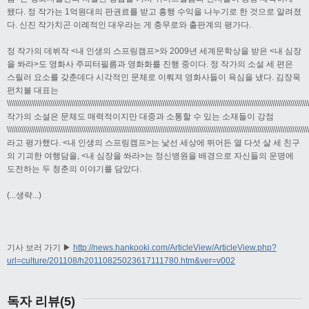
됐다. 정 작가는 1억원대의 판권료를 받고 흥행 수익을 나누기로 한 것으로 알려졌
다. 신진 작가치곤 이례적인 대우라는 게 충무로와 출판계의 평가다.
정 작가의 데뷔작 <내 인생의 스프링캠프>와 2009년 세계문학상을 받은 <내 심장
을 쏴라>도 영화사 주피터필름과 영화화를 진행 중이다. 정 작가의 소설 세 편은
스릴러 요소를 갖춘데다 시각적인 문체로 이뤄져 영화사들이 욕심을 냈다. 김장욱
펀치볼 대표는
\\\\\\\\\\\\\\\\\\\\\\\\\\\\\\\\\\\\\\\\\\\\\\\\\\\\\\\\\\\\\\\\\\\\\\\\\\\\\\\\\\\\\\\\\\\\\\\\\\\\\\\\\\\\\\\\\\\\\\\\\\\\\\\\\\\\\\\\\\\\\\\\\
작가의 소설은 문체도 매력적이지만 대중과 소통할 수 있는 소재들이 강점
\\\\\\\\\\\\\\\\\\\\\\\\\\\\\\\\\\\\\\\\\\\\\\\\\\\\\\\\\\\\\\\\\\\\\\\\\\\\\\\\\\\\\\\\\\\\\\\\\\\\\\\\\\\\\\\\\\\\\\\\\\\\\\\\\\\\\\\\\\\\\\\\\
라고 평가했다. <내 인생의 스프링캠프>는 낯선 세상에 뛰어든 열 다섯 살 세 친구
의 기괴한 여행담을, <내 심장을 쏴라>는 정신병원을 배경으로 자신들의 운명에
도전하는 두 청춘의 이야기를 담았다.
(...생략...)
기사 보러 가기 ▶
http://news.hankooki.com/ArticleView/ArticleView.php?
url=culture/201108/h20110825023617111780.htm&ver=v002
독자 리뷰(5)