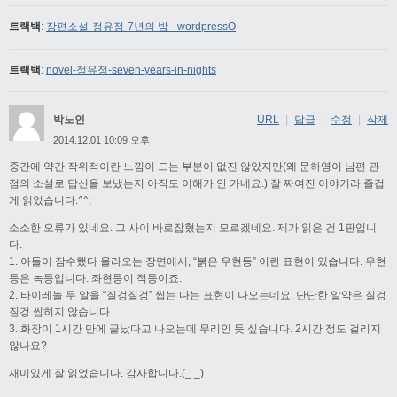
트랙백
:
장편소설-정유정-7년의 밤 - wordpressO
트랙백
:
novel-정유정-seven-years-in-nights
박노인
URL
|
답글
|
수정
|
삭제
2014.12.01 10:09 오후
중간에 약간 작위적이란 느낌이 드는 부분이 없진 않았지만(왜 문하영이 남편 관
점의 소설로 답신을 보냈는지 아직도 이해가 안 가네요.) 잘 짜여진 이야기라 즐겁
게 읽었습니다.^^;
소소한 오류가 있네요. 그 사이 바로잡혔는지 모르겠네요. 제가 읽은 건 1판입니
다.
1. 아들이 잠수했다 올라오는 장면에서, “붉은 우현등” 이란 표현이 있습니다. 우현
등은 녹등입니다. 좌현등이 적등이죠.
2. 타이레놀 두 알을 “질겅질겅” 씹는 다는 표현이 나오는데요. 단단한 알약은 질겅
질겅 씹히지 않습니다.
3. 화장이 1시간 만에 끝났다고 나오는데 무리인 듯 싶습니다. 2시간 정도 걸리지
않나요?
재미있게 잘 읽었습니다. 감사합니다.(_ _)