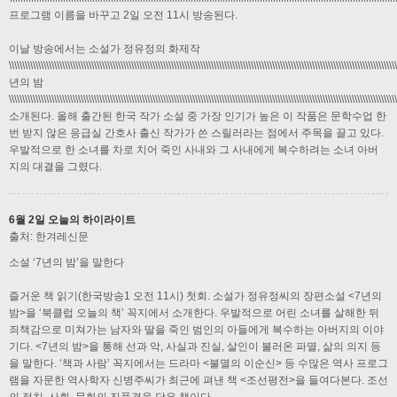
프로그램 이름을 바꾸고 2일 오전 11시 방송된다.
이날 방송에서는 소설가 정유정의 화제작
\\\\\\\\\\\\\\\\\\\\\\\\\\\\\\\\\\\\\\\\\\\\\\\\\\\\\\\\\\\\\\\\\\\\\\\\\\\\\\\\\\\\\\\\\\\\\\\\\\\\\\\\\\\\\\\\\\\\\\\\\\\\\\\\\\\\\\\\\\\\\\\\\
년의 밤
\\\\\\\\\\\\\\\\\\\\\\\\\\\\\\\\\\\\\\\\\\\\\\\\\\\\\\\\\\\\\\\\\\\\\\\\\\\\\\\\\\\\\\\\\\\\\\\\\\\\\\\\\\\\\\\\\\\\\\\\\\\\\\\\\\\\\\\\\\\\\\\\\
소개된다. 올해 출간된 한국 작가 소설 중 가장 인기가 높은 이 작품은 문학수업 한
번 받지 않은 응급실 간호사 출신 작가가 쓴 스릴러라는 점에서 주목을 끌고 있다.
우발적으로 한 소녀를 차로 치어 죽인 사내와 그 사내에게 복수하려는 소녀 아버
지의 대결을 그렸다.
6월 2일 오늘의 하이라이트
출처: 한겨레신문
소설 ‘7년의 밤’을 말한다
즐거운 책 읽기(한국방송1 오전 11시) 첫회. 소설가 정유정씨의 장편소설 <7년의
밤>을 ‘북클럽 오늘의 책’ 꼭지에서 소개한다. 우발적으로 어린 소녀를 살해한 뒤
죄책감으로 미쳐가는 남자와 딸을 죽인 범인의 아들에게 복수하는 아버지의 이야
기다. <7년의 밤>을 통해 선과 악, 사실과 진실, 살인이 불러온 파멸, 삶의 의지 등
을 말한다. ‘책과 사람’ 꼭지에서는 드라마 <불멸의 이순신> 등 수많은 역사 프로그
램을 자문한 역사학자 신병주씨가 최근에 펴낸 책 <조선평전>을 들여다본다. 조선