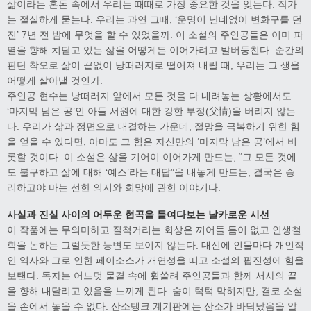
삶이라는 혼돈 속에서 우리는 때때로 가장 중요한 것을 잊는다. 작가
는 절실하게 묻는다. 우리는 과연 그때, ‘운명이 난데없이 변화구를 던
진’ 7년 전 밤에 무엇을 할 수 있었을까. 이 소설의 주인공들은 이미 파
멸을 향해 치닫고 있는 삶을 어떻게든 이어가려고 발버둥친다. 순간의
판단 착오로 삶이 끝없이 낭떠러지로 떨어져 내릴 때, 우리는 그 생을
어떻게 살아낼 것인가.
주인공 현수는 낭떠러지 앞에서 모든 것을 다 내려놓는 상황에서도
‘마지막 남은 공’인 아들 서원에 대한 강한 부정(父情)을 버리지 않는
다. 우리가 삶과 정면으로 대결하는 가운데, 절망을 극복하기 위한 힘
을 얻을 수 있다면, 아마도 그 힘은 자신만의 ‘마지막 남은 공’에서 비
롯할 것이다. 이 소설은 삶을 기어이 이어가게 만드는, “그 모든 것에
도 불구하고 삶에 대해 ‘예스’라는 대답”을 내놓게 만드는, 결국은 승
리하고야 마는 선한 의지와 희망에 관한 이야기다.
사실과 진실 사이의 어두운 협곡을 들여다보는 날카로운 시선
이 작품에는 무의미하고 질척거리는 회상은 끼어들 틈이 없고 인생철
학을 논하는 그럴듯한 능변도 보이지 않는다. 대신에 인물마다 개인적
인 역사와 그로 인한 페이소스가 개연성을 띠고 소설의 핍진성에 힘을
보탠다. 독자는 어느덧 물결 속에 휩쓸려 주인공들과 함께 서사의 끝
을 향해 내달리고 있음을 느끼게 된다. 숨이 턱턱 막히지만, 결코 소설
을 손에서 놓을 수 없다. 산소탱크 계기판에는 산소가 바닥났음을 알