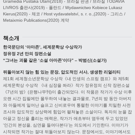
Gramedia Pustaka Utam(2018) - 브라질 판권 / 브라질 TODAVIA
LIVROS 출판사(2019) - 폴란드 / Wydawnictwo Kobiece Lukasz
Kierus(2020) - 체코 / Host vydavatelství, s. r. o.,(2020) - 그리스 /
Metaixmio Publications(2020) 계약
책소개
한국문단의 ‘아마존’, 세계문학상 수상작가
정유정 2년 만의 장편소설
“그녀는 괴물 같은 ‘소설 아마존’이다” – 박범신(소설가)
뒤돌아보지 않는 힘 있는 문장, 압도적인 서사, 생생한 리얼리티
제1회 세계청소년문학상 수상작《내 인생의 스프링 캠프》와 제5회
세계문학상 수상작 《내 심장을 쏴라》작가 정유정의 신작 장편소설
《7년의 밤》(은행나무刊)이 출간되었다. 이 작품은 작가가 수상 이후
오랜 시간 집필에만 몰두하여 내놓는 결과물로, 7년의 밤 동안 아버지
와 아들에게 일어난 슬프고 신비로우며 통렬한 이야기를 치밀한 사전
조사와 압도적인 상상력에 힘입어 펼쳐놓은 소설이다. 독자의 눈을 잡
아끌고 정신을 홀리는 매력은, 작가가 애초부터 염두에 두고 있었던
‘인간의 본성을, 심연을 들여다본다’는 의도에서 기인한다. 이야기가
시작되면 작가는 절대 뒤돌아보지 않는다. 문장에서도, 이야기에서도