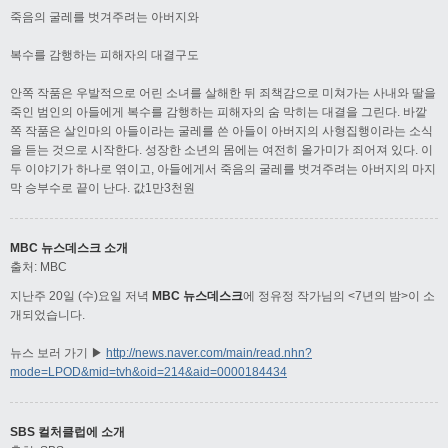
죽음의 굴레를 벗겨주려는 아버지와
복수를 감행하는 피해자의 대결구도
안쪽 작품은 우발적으로 어린 소녀를 살해한 뒤 죄책감으로 미쳐가는 사내와 딸을
죽인 범인의 아들에게 복수를 감행하는 피해자의 숨 막히는 대결을 그린다. 바깥
쪽 작품은 살인마의 아들이라는 굴레를 쓴 아들이 아버지의 사형집행이라는 소식
을 듣는 것으로 시작한다. 성장한 소년의 몸에는 여전히 올가미가 죄어져 있다. 이
두 이야기가 하나로 엮이고, 아들에게서 죽음의 굴레를 벗겨주려는 아버지의 마지
막 승부수로 끝이 난다. 값1만3천원
MBC 뉴스데스크 소개
출처: MBC
지난주 20일 (수)요일 저녁
MBC 뉴스데스크
에 정유정 작가님의 <7년의 밤>이 소
개되었습니다.
뉴스 보러 가기 ▶
http://news.naver.com/main/read.nhn?
mode=LPOD&mid=tvh&oid=214&aid=0000184434
SBS 컬처클럽에 소개