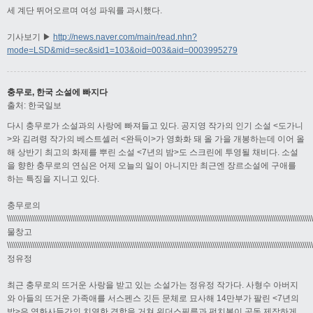
세 계단 뛰어오르며 여성 파워를 과시했다.
기사보기 ▶
http://news.naver.com/main/read.nhn?
mode=LSD&mid=sec&sid1=103&oid=003&aid=0003995279
충무로, 한국 소설에 빠지다
출처: 한국일보
다시 충무로가 소설과의 사랑에 빠져들고 있다. 공지영 작가의 인기 소설 <도가니
>와 김려령 작가의 베스트셀러 <완득이>가 영화화 돼 올 가을 개봉하는데 이어 올
해 상반기 최고의 화제를 뿌린 소설 <7년의 밤>도 스크린에 투영될 채비다. 소설
을 향한 충무로의 연심은 어제 오늘의 일이 아니지만 최근엔 장르소설에 구애를
하는 특징을 지니고 있다.
충무로의
\\\\\\\\\\\\\\\\\\\\\\\\\\\\\\\\\\\\\\\\\\\\\\\\\\\\\\\\\\\\\\\\\\\\\\\\\\\\\\\\\\\\\\\\\\\\\\\\\\\\\\\\\\\\\\\\\\\\\\\\\\\\\\\\\\\\\\\\\\\\\\\\\
물창고
\\\\\\\\\\\\\\\\\\\\\\\\\\\\\\\\\\\\\\\\\\\\\\\\\\\\\\\\\\\\\\\\\\\\\\\\\\\\\\\\\\\\\\\\\\\\\\\\\\\\\\\\\\\\\\\\\\\\\\\\\\\\\\\\\\\\\\\\\\\\\\\\\
정유정
최근 충무로의 뜨거운 사랑을 받고 있는 소설가는 정유정 작가다. 사형수 아버지
와 아들의 뜨거운 가족애를 서스펜스 깃든 문체로 묘사해 14만부가 팔린 <7년의
밤>은 영화사들간의 치열한 경합을 거쳐 위더스필름과 펀치볼이 공동 제작하게