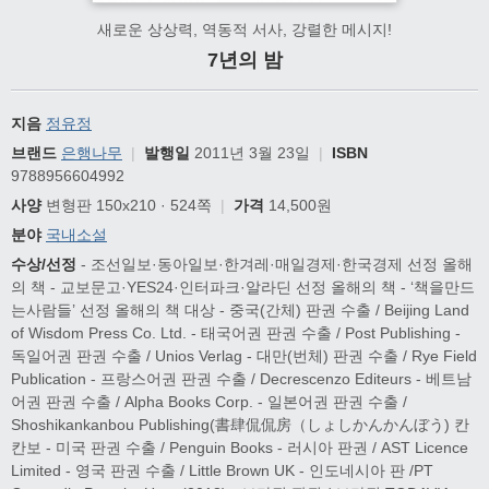
새로운 상상력, 역동적 서사, 강렬한 메시지!
7년의 밤
지음
정유정
브랜드
은행나무
|
발행일
2011년 3월 23일
|
ISBN
9788956604992
사양
변형판 150x210 · 524쪽
|
가격
14,500원
분야
국내소설
수상/선정
- 조선일보·동아일보·한겨레·매일경제·한국경제 선정 올해
의 책 - 교보문고·YES24·인터파크·알라딘 선정 올해의 책 - ‘책을만드
는사람들’ 선정 올해의 책 대상 - 중국(간체) 판권 수출 / Beijing Land
of Wisdom Press Co. Ltd. - 태국어권 판권 수출 / Post Publishing -
독일어권 판권 수출 / Unios Verlag - 대만(번체) 판권 수출 / Rye Field
Publication - 프랑스어권 판권 수출 / Decrescenzo Editeurs - 베트남
어권 판권 수출 / Alpha Books Corp. - 일본어권 판권 수출 /
Shoshikankanbou Publishing(書肆侃侃房（しょしかんかんぼう) 칸
칸보 - 미국 판권 수출 / Penguin Books - 러시아 판권 / AST Licence
Limited - 영국 판권 수출 / Little Brown UK - 인도네시아 판 /PT