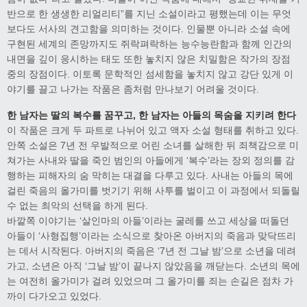
반으로 한 생생한 리얼리티”를 지닌 소설이라고 평했는데 이는 무엇
보다도 서사의 견고함을 의미하는 것이다. 인물뿐 아니라 소설 속에
구현된 세계의 존망까지도 쥐락펴락하는 능수능란함과 함께 인간의
내면을 깊이 응시하는 태도 또한 놓치지 않은 치밀함은 작가의 장점
중의 장점이다. 이토록 문학적인 섬세함을 놓치지 않고 강단 있게 이
야기를 끌고 나가는 작품은 좀처럼 만나보기 어려울 것이다.
한 남자는 딸의 복수를 꿈꾸고, 한 남자는 아들의 목숨을 지키려 한다
이 작품은 크게 두 파트로 나뉘어 있고 액자 소설 형태를 취하고 있다.
안쪽 소설은 7년 전 우발적으로 어린 소녀를 살해한 뒤 죄책감으로 미
쳐가는 사내와 딸을 죽인 범인의 아들에게 ‘복수’라는 장외 정의를 감
행하는 피해자의 숨 막히는 대결을 다루고 있다. 사내는 아들의 목에
걸린 죽음의 올가미를 벗기기 위해 사투를 벌이고 이 과정에서 되돌릴
수 없는 최악의 선택을 하게 된다.
바깥쪽 이야기는 ‘살인마의 아들’이라는 굴레를 쓰고 세상을 떠돌던
아들이 ‘사형집행’이라는 소식으로 찾아온 아버지의 죽음과 맞닥뜨리
는 데서 시작된다. 아버지의 죽음은 ‘7년 전 그날 밤’으로 소년을 데려
가고, 소년은 아직 ‘그날 밤’이 끝나지 않았음을 깨닫는다. 소년의 목에
는 여전히 올가미가 걸려 있었으며 그 올가미를 죄는 손길은 점차 가
까이 다가오고 있었다.