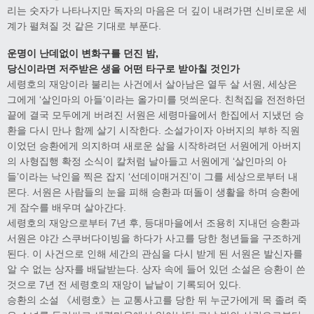
리는 숫자가 나타나지만 독자의 마음은 더 깊이 내려가면 신비로운 세
계가 펼쳐질 것 같은 기대로 부푼다.
운명이 난데없이 변화구를 던진 밤,
당신이라면 저주받은 생을 어떤 타구로 받아칠 것인가
세령호의 재앙이라 불리는 사건에서 살아남은 열두 살 서원, 세상은
그에게 ‘살인마의 아들’이라는 올가미를 덧씌운다. 친척집을 전전하던
끝에 결국 모두에게 버려진 서원은 세령마을에서 한집에서 지냈던 승
환을 다시 만나 함께 살기 시작한다. 소설가이자 아버지의 부하 직원
이었던 승환에게 의지하며 새로운 삶을 시작하려던 서원에게 아버지
의 사형집행 확정 소식이 칼처럼 날아들고 서원에게 ‘살인마의 아
들’이라는 낙인을 찍은 잡지 ‘선데이매거진’이 그를 세상으로부터 내
몬다. 서원은 사람들의 눈을 피해 승환과 떠돌이 생활을 하며 승환에
게 잠수를 배우며 살아간다.
세령호의 재앙으로부터 7년 후, 등대마을에서 조용히 지내던 승환과
서원은 야간 스쿠버다이빙을 하다가 사고를 당한 청년들을 구조하게
된다. 이 사건으로 인해 세간의 관심을 다시 받게 된 서원은 발신자를
알 수 없는 상자를 배달받는다. 상자 속에 들어 있던 소설은 승환이 쓴
것으로 7년 전 세령호의 재앙이 낱낱이 기록되어 있다.
승환의 소설 《세령호》는 교통사고를 당한 뒤 누군가에게 목 졸려 죽