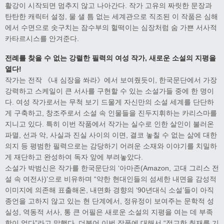
활강이 시작되면 멈추지 않고 나아간다. 작가 고유의 짜릿한 문장과
탄탄한 캐릭터 설정, 물 샐 틈 없는 세계관으로 직조된 이 작품은 심해
에서 수면으로 솟구치는 잠수부의 헐떡이는 심장처럼 숨 가쁜 서사적
카타르시스를 안겨준다.
전례를 찾을 수 없는 강렬한 필력의 여성 작가, 새로운 소설의 지평을
열다!
작가는 전작 《내 심장을 쏴라》에서 보여줬듯이, 한국문단에서 가장
강력하고 스케일이 큰 서사를 구현할 수 있는 소설가들 중에 한 명이
다. 여성 작가로서는 무척 보기 드물게 자신만의 소설 세계를 단단하
게 구축하고, 창조주로서 소설 속 인물들을 진두지휘하는 카리스마를
지니고 있다. 특히 이번 작품에서 작가는 실수로 인한 살인이 불러온
파멸, 선과 악, 사실과 진실 사이의 이면, 결코 놓칠 수 없는 삶에 대한
의지 등 평범한 필력으로는 감당하기 어려운 소재와 이야기를 치밀하
게 재단하고 완성하여 독자 앞에 부려놓았다.
소설가 박범신은 작가를 한국문단의 ‘아마존(Amazon, 고대 그리스 전
설 속 여전사)’으로 비유하며 “약한 현대인들의 섬세한 내면을 감성적
이미지에 의존해 표출해온, 내면화 경향의 ‘90년대식 소설’들이 아직
종언을 고하지 않고 있는 현 단계에서, 정유정이 보여주는 문학적 성
실성, 역동적 서사, 통 큰 어필은 새로운 소설의 지평을 여는 데 부족
함이 없다”라고 말했다. 더불어 이번 작품에 대해서 “정교한 취재를 기