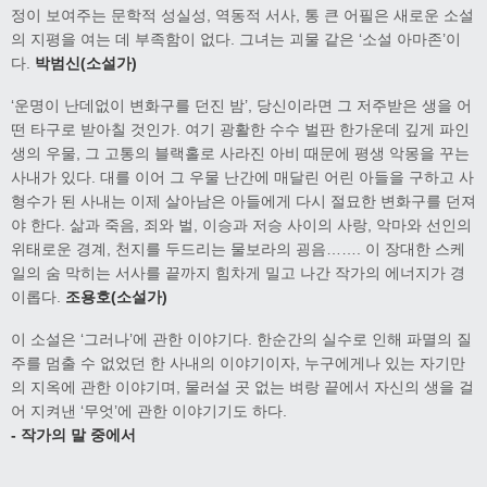
정이 보여주는 문학적 성실성, 역동적 서사, 통 큰 어필은 새로운 소설
의 지평을 여는 데 부족함이 없다. 그녀는 괴물 같은 ‘소설 아마존’이
다.
박범신(소설가)
‘운명이 난데없이 변화구를 던진 밤’, 당신이라면 그 저주받은 생을 어
떤 타구로 받아칠 것인가. 여기 광활한 수수 벌판 한가운데 깊게 파인
생의 우물, 그 고통의 블랙홀로 사라진 아비 때문에 평생 악몽을 꾸는
사내가 있다. 대를 이어 그 우물 난간에 매달린 어린 아들을 구하고 사
형수가 된 사내는 이제 살아남은 아들에게 다시 절묘한 변화구를 던져
야 한다. 삶과 죽음, 죄와 벌, 이승과 저승 사이의 사랑, 악마와 선인의
위태로운 경계, 천지를 두드리는 물보라의 굉음……. 이 장대한 스케
일의 숨 막히는 서사를 끝까지 힘차게 밀고 나간 작가의 에너지가 경
이롭다.
조용호(소설가)
이 소설은 ‘그러나’에 관한 이야기다. 한순간의 실수로 인해 파멸의 질
주를 멈출 수 없었던 한 사내의 이야기이자, 누구에게나 있는 자기만
의 지옥에 관한 이야기며, 물러설 곳 없는 벼랑 끝에서 자신의 생을 걸
어 지켜낸 ‘무엇’에 관한 이야기기도 하다.
- 작가의 말 중에서