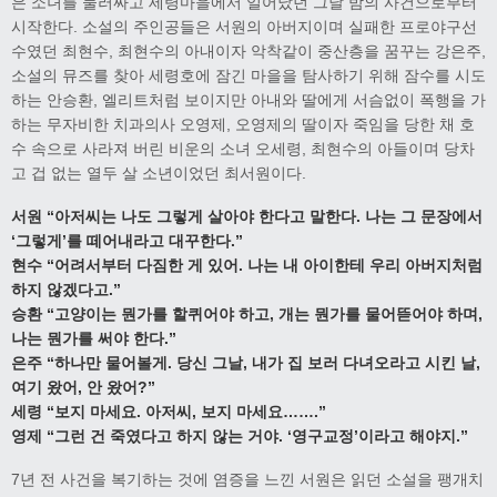
은 소녀를 둘러싸고 세령마을에서 일어났던 그날 밤의 사건으로부터
시작한다. 소설의 주인공들은 서원의 아버지이며 실패한 프로야구선
수였던 최현수, 최현수의 아내이자 악착같이 중산층을 꿈꾸는 강은주,
소설의 뮤즈를 찾아 세령호에 잠긴 마을을 탐사하기 위해 잠수를 시도
하는 안승환, 엘리트처럼 보이지만 아내와 딸에게 서슴없이 폭행을 가
하는 무자비한 치과의사 오영제, 오영제의 딸이자 죽임을 당한 채 호
수 속으로 사라져 버린 비운의 소녀 오세령, 최현수의 아들이며 당차
고 겁 없는 열두 살 소년이었던 최서원이다.
서원 “아저씨는 나도 그렇게 살아야 한다고 말한다. 나는 그 문장에서
‘그렇게’를 떼어내라고 대꾸한다.”
현수 “어려서부터 다짐한 게 있어. 나는 내 아이한테 우리 아버지처럼
하지 않겠다고.”
승환 “고양이는 뭔가를 할퀴어야 하고, 개는 뭔가를 물어뜯어야 하며,
나는 뭔가를 써야 한다.”
은주 “하나만 물어볼게. 당신 그날, 내가 집 보러 다녀오라고 시킨 날,
여기 왔어, 안 왔어?”
세령 “보지 마세요. 아저씨, 보지 마세요…….”
영제 “그런 건 죽였다고 하지 않는 거야. ‘영구교정’이라고 해야지.”
7년 전 사건을 복기하는 것에 염증을 느낀 서원은 읽던 소설을 팽개치