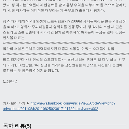
됐다. 정 작가는 1억원대의 판권료를 받고 흥행 수익을 나누기로 한 것으로 알려졌
다. 신진 작가치곤 이례적인 대우라는 게 충무로와 출판계의 평가다.
정 작가의 데뷔작 <내 인생의 스프링캠프>와 2009년 세계문학상을 받은 <내 심장
을 쏴라>도 영화사 주피터필름과 영화화를 진행 중이다. 정 작가의 소설 세 편은
스릴러 요소를 갖춘데다 시각적인 문체로 이뤄져 영화사들이 욕심을 냈다. 김장욱
펀치볼 대표는
\\\\\\\\\\\\\\\\\\\\\\\\\\\\\\\\\\\\\\\\\\\\\\\\\\\\\\\\\\\\\\\\\\\\\\\\\\\\\\\\\\\\\\\\\\\\\\\\\\\\\\\\\\\\\\\\\\\\\\\\\\\\\\\\\\\\\\\\\\\\\\\\\
작가의 소설은 문체도 매력적이지만 대중과 소통할 수 있는 소재들이 강점
\\\\\\\\\\\\\\\\\\\\\\\\\\\\\\\\\\\\\\\\\\\\\\\\\\\\\\\\\\\\\\\\\\\\\\\\\\\\\\\\\\\\\\\\\\\\\\\\\\\\\\\\\\\\\\\\\\\\\\\\\\\\\\\\\\\\\\\\\\\\\\\\\
라고 평가했다. <내 인생의 스프링캠프>는 낯선 세상에 뛰어든 열 다섯 살 세 친구
의 기괴한 여행담을, <내 심장을 쏴라>는 정신병원을 배경으로 자신들의 운명에
도전하는 두 청춘의 이야기를 담았다.
(...생략...)
기사 보러 가기 ▶
http://news.hankooki.com/ArticleView/ArticleView.php?
url=culture/201108/h20110825023617111780.htm&ver=v002
독자 리뷰(5)