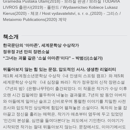
Gramedia Pustaka Utam(2018) - 브라질 판권 / 브라질 TODAVIA
LIVROS 출판사(2019) - 폴란드 / Wydawnictwo Kobiece Lukasz
Kierus(2020) - 체코 / Host vydavatelství, s. r. o.,(2020) - 그리스 /
Metaixmio Publications(2020) 계약
책소개
한국문단의 ‘아마존’, 세계문학상 수상작가
정유정 2년 만의 장편소설
“그녀는 괴물 같은 ‘소설 아마존’이다” – 박범신(소설가)
뒤돌아보지 않는 힘 있는 문장, 압도적인 서사, 생생한 리얼리티
제1회 세계청소년문학상 수상작《내 인생의 스프링 캠프》와 제5회
세계문학상 수상작 《내 심장을 쏴라》작가 정유정의 신작 장편소설
《7년의 밤》(은행나무刊)이 출간되었다. 이 작품은 작가가 수상 이후
오랜 시간 집필에만 몰두하여 내놓는 결과물로, 7년의 밤 동안 아버지
와 아들에게 일어난 슬프고 신비로우며 통렬한 이야기를 치밀한 사전
조사와 압도적인 상상력에 힘입어 펼쳐놓은 소설이다. 독자의 눈을 잡
아끌고 정신을 홀리는 매력은, 작가가 애초부터 염두에 두고 있었던
‘인간의 본성을, 심연을 들여다본다’는 의도에서 기인한다. 이야기가
시작되면 작가는 절대 뒤돌아보지 않는다. 문장에서도, 이야기에서도