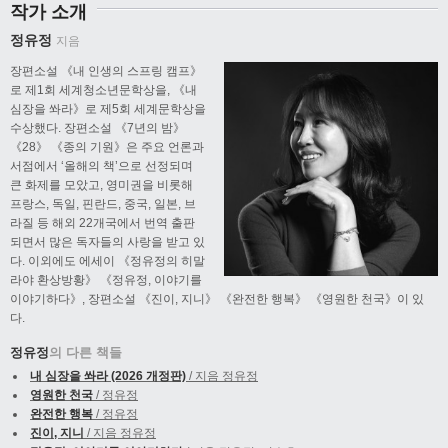
작가 소개
정유정
지음
장편소설 《내 인생의 스프링 캠프》
로 제1회 세계청소년문학상을, 《내
심장을 쏴라》로 제5회 세계문학상을
수상했다. 장편소설 《7년의 밤》
《28》 《종의 기원》은 주요 언론과
서점에서 ‘올해의 책’으로 선정되며
큰 화제를 모았고, 영미권을 비롯해
프랑스, 독일, 핀란드, 중국, 일본, 브
라질 등 해외 22개국에서 번역 출판
되면서 많은 독자들의 사랑을 받고 있
다. 이외에도 에세이 《정유정의 히말
라야 환상방황》 《정유정, 이야기를
이야기하다》, 장편소설 《진이, 지니》 《완전한 행복》 《영원한 천국》이 있
다.
정유정
의 다른 책들
내 심장을 쏴라 (2026 개정판)
/ 지음 정유정
영원한 천국
/ 정유정
완전한 행복
/ 정유정
진이, 지니
/ 지음 정유정