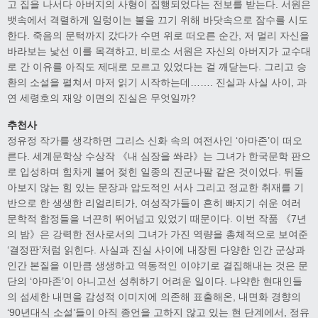
고 집을 나서다 아버지의 사형이 집행되었다는 전보를 받는다. 서원은
뱃속에서 격렬하게 일렁이는 불을 끄기 위해 바닷속으로 잠수를 시도
한다. 죽음의 문턱까지 갔다가 수면 위로 떠오른 순간, 저 멀리 자신을
바라보는 낯선 이를 목격하고, 비로소 서원은 자신의 아버지가 교수대
로 간 이유를 아직도 제대로 모르고 있었다는 걸 깨닫는다. 그리고 승
환의 소설을 펼쳐서 마저 읽기 시작하는데……. 진실과 사실 사이, 과
연 세령호의 재앙 이면의 진실은 무엇일까?
추천사
정유정 작가를 생각하면 그리스 신화 속의 여전사인 ‘아마존’이 떠오
른다. 세계문학상 수상작 《내 심장을 쏴라》는 그녀가 한국문학 판으
로 입성하며 힘차게 불어 젖힌 일종의 진군나팔 같은 것이었다. 뒤돌
아보지 않는 힘 있는 문장과 압도적인 서사 그리고 정교한 취재를 기
반으로 한 생생한 리얼리티가, 여성작가들이 흔히 빠지기 쉬운 여러
문학적 함정들을 너끈히 뛰어넘고 있었기 때문이다. 이번 작품 《7년
의 밤》은 강력한 전사로서의 그녀가 가진 역량을 총체적으로 보여준
‘결정판’처럼 읽힌다. 사실과 진실 사이에 내장된 다양한 인간 군상과
인간 본질을 이만큼 생생하고 역동적인 이야기로 결집해내는 것은 문
단의 ‘아마존’이 아니고선 성취하기 어려운 일이다. 나약한 현대인들
의 섬세한 내면을 감성적 이미지에 의존해 표출해온, 내면화 경향의
‘90년대식 소설’들이 아직 종언을 고하지 않고 있는 현 단계에서, 정유