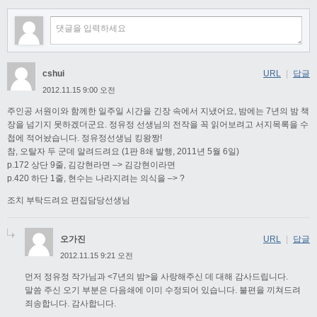
cshui
URL
|
답글
2012.11.15 9:00 오전
주인공 서원이와 함께한 일주일 시간을 긴장 속에서 지냈어요, 밤에는 7년의 밤 책
장을 넘기지 못하겠더군요. 정유정 선생님의 전작을 꼭 읽어보려고 서지목록을 수
첩에 적어놨습니다. 정유정선생님 킹왕짱!
참, 오탈자 두 군데 알려드려요 (1판 8쇄 발행, 2011년 5월 6일)
p.172 상단 9줄, 김강현라면 –> 김강현이라면
p.420 하단 1줄, 현수는 나라지려는 의식을 –> ?
조치 부탁드려요 편집담당선생님
오가진
URL
|
답글
2012.11.15 9:21 오전
먼저 정유정 작가님과 <7년의 밤>을 사랑해주신 데 대해 감사드립니다.
말씀 주신 오기 부분은 다음쇄에 이미 수정되어 있습니다. 불편을 끼쳐드려
죄송합니다. 감사합니다.