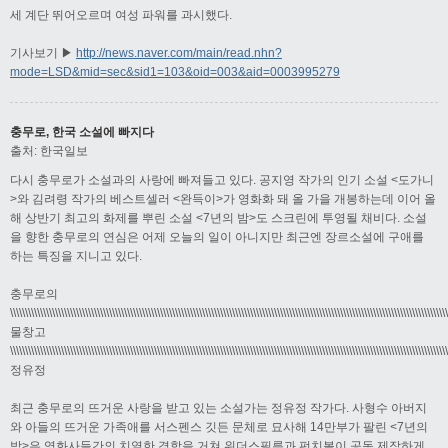
세 계단 뛰어오르며 여성 파워를 과시했다.
기사보기 ▶
http://news.naver.com/main/read.nhn?
mode=LSD&mid=sec&sid1=103&oid=003&aid=0003995279
충무로, 한국 소설에 빠지다
출처: 한국일보
다시 충무로가 소설과의 사랑에 빠져들고 있다. 공지영 작가의 인기 소설 <도가니
>와 김려령 작가의 베스트셀러 <완득이>가 영화화 돼 올 가을 개봉하는데 이어 올
해 상반기 최고의 화제를 뿌린 소설 <7년의 밤>도 스크린에 투영될 채비다. 소설
을 향한 충무로의 연심은 어제 오늘의 일이 아니지만 최근엔 장르소설에 구애를
하는 특징을 지니고 있다.
충무로의
\\\\\\\\\\\\\\\\\\\\\\\\\\\\\\\\\\\\\\\\\\\\\\\\\\\\\\\\\\\\\\\\\\\\\\\\\\\\\\\\\\\\\\\\\\\\\\\\\\\\\\\\\\\\\\\\\\\\\\\\\\\\\\\\\\\\\\\\\\\\\\\\\
물창고
\\\\\\\\\\\\\\\\\\\\\\\\\\\\\\\\\\\\\\\\\\\\\\\\\\\\\\\\\\\\\\\\\\\\\\\\\\\\\\\\\\\\\\\\\\\\\\\\\\\\\\\\\\\\\\\\\\\\\\\\\\\\\\\\\\\\\\\\\\\\\\\\\
정유정
최근 충무로의 뜨거운 사랑을 받고 있는 소설가는 정유정 작가다. 사형수 아버지
와 아들의 뜨거운 가족애를 서스펜스 깃든 문체로 묘사해 14만부가 팔린 <7년의
밤>은 영화사들간의 치열한 경합을 거쳐 위더스필름과 펀치볼이 공동 제작하게