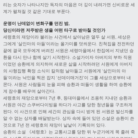
리는 숫자가 나타나지만 독자의 마음은 더 깊이 내려가면 신비로운 세
계가 펼쳐질 것 같은 기대로 부푼다.
운명이 난데없이 변화구를 던진 밤,
당신이라면 저주받은 생을 어떤 타구로 받아칠 것인가
세령호의 재앙이라 불리는 사건에서 살아남은 열두 살 서원, 세상은
그에게 ‘살인마의 아들’이라는 올가미를 덧씌운다. 친척집을 전전하던
끝에 결국 모두에게 버려진 서원은 세령마을에서 한집에서 지냈던 승
환을 다시 만나 함께 살기 시작한다. 소설가이자 아버지의 부하 직원
이었던 승환에게 의지하며 새로운 삶을 시작하려던 서원에게 아버지
의 사형집행 확정 소식이 칼처럼 날아들고 서원에게 ‘살인마의 아
들’이라는 낙인을 찍은 잡지 ‘선데이매거진’이 그를 세상으로부터 내
몬다. 서원은 사람들의 눈을 피해 승환과 떠돌이 생활을 하며 승환에
게 잠수를 배우며 살아간다.
세령호의 재앙으로부터 7년 후, 등대마을에서 조용히 지내던 승환과
서원은 야간 스쿠버다이빙을 하다가 사고를 당한 청년들을 구조하게
된다. 이 사건으로 인해 세간의 관심을 다시 받게 된 서원은 발신자를
알 수 없는 상자를 배달받는다. 상자 속에 들어 있던 소설은 승환이 쓴
것으로 7년 전 세령호의 재앙이 낱낱이 기록되어 있다.
승환의 소설 《세령호》는 교통사고를 당한 뒤 누군가에게 목 졸려 죽