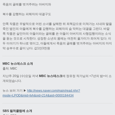
죽음의 굴레를 벗겨주려는 아버지와
복수를 감행하는 피해자의 대결구도
안쪽 작품은 우발적으로 어린 소녀를 살해한 뒤 죄책감으로 미쳐가는 사내와 딸을
죽인 범인의 아들에게 복수를 감행하는 피해자의 숨 막히는 대결을 그린다. 바깥
쪽 작품은 살인마의 아들이라는 굴레를 쓴 아들이 아버지의 사형집행이라는 소식
을 듣는 것으로 시작한다. 성장한 소년의 몸에는 여전히 올가미가 죄어져 있다. 이
두 이야기가 하나로 엮이고, 아들에게서 죽음의 굴레를 벗겨주려는 아버지의 마지
막 승부수로 끝이 난다. 값1만3천원
MBC 뉴스데스크 소개
출처: MBC
지난주 20일 (수)요일 저녁
MBC 뉴스데스크
에 정유정 작가님의 <7년의 밤>이 소
개되었습니다.
뉴스 보러 가기 ▶
http://news.naver.com/main/read.nhn?
mode=LPOD&mid=tvh&oid=214&aid=0000184434
SBS 컬처클럽에 소개