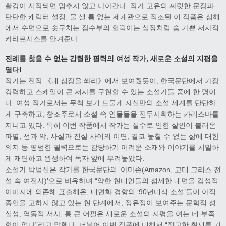
활강이 시작되면 멈추지 않고 나아간다. 작가 고유의 짜릿한 문장과
탄탄한 캐릭터 설정, 물 샐 틈 없는 세계관으로 직조된 이 작품은 심해
에서 수면으로 솟구치는 잠수부의 헐떡이는 심장처럼 숨 가쁜 서사적
카타르시스를 안겨준다.
전례를 찾을 수 없는 강렬한 필력의 여성 작가, 새로운 소설의 지평을
열다!
작가는 전작 《내 심장을 쏴라》에서 보여줬듯이, 한국문단에서 가장
강력하고 스케일이 큰 서사를 구현할 수 있는 소설가들 중에 한 명이
다. 여성 작가로서는 무척 보기 드물게 자신만의 소설 세계를 단단하
게 구축하고, 창조주로서 소설 속 인물들을 진두지휘하는 카리스마를
지니고 있다. 특히 이번 작품에서 작가는 실수로 인한 살인이 불러온
파멸, 선과 악, 사실과 진실 사이의 이면, 결코 놓칠 수 없는 삶에 대한
의지 등 평범한 필력으로는 감당하기 어려운 소재와 이야기를 치밀하
게 재단하고 완성하여 독자 앞에 부려놓았다.
소설가 박범신은 작가를 한국문단의 ‘아마존(Amazon, 고대 그리스 전
설 속 여전사)’으로 비유하며 “약한 현대인들의 섬세한 내면을 감성적
이미지에 의존해 표출해온, 내면화 경향의 ‘90년대식 소설’들이 아직
종언을 고하지 않고 있는 현 단계에서, 정유정이 보여주는 문학적 성
실성, 역동적 서사, 통 큰 어필은 새로운 소설의 지평을 여는 데 부족
함이 없다”라고 말했다. 더불어 이번 작품에 대해서 “정교한 취재를 기