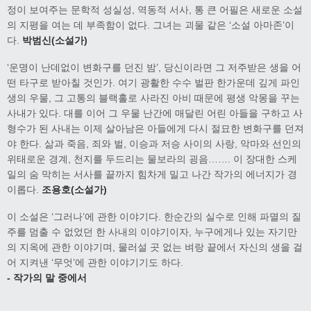
정이 보여주는 문학적 성실성, 역동적 서사, 통 큰 어필은 새로운 소설
의 지평을 여는 데 부족함이 없다. 그녀는 괴물 같은 ‘소설 아마존’이
다.
박범신(소설가)
‘운명이 난데없이 변화구를 던진 밤’, 당신이라면 그 저주받은 생을 어
떤 타구로 받아칠 것인가. 여기 광활한 수수 벌판 한가운데 깊게 파인
생의 우물, 그 고통의 블랙홀로 사라진 아비 때문에 평생 악몽을 꾸는
사내가 있다. 대를 이어 그 우물 난간에 매달린 어린 아들을 구하고 사
형수가 된 사내는 이제 살아남은 아들에게 다시 절묘한 변화구를 던져
야 한다. 삶과 죽음, 죄와 벌, 이승과 저승 사이의 사랑, 악마와 선인의
위태로운 경계, 천지를 두드리는 물보라의 굉음……. 이 장대한 스케
일의 숨 막히는 서사를 끝까지 힘차게 밀고 나간 작가의 에너지가 경
이롭다.
조용호(소설가)
이 소설은 ‘그러나’에 관한 이야기다. 한순간의 실수로 인해 파멸의 질
주를 멈출 수 없었던 한 사내의 이야기이자, 누구에게나 있는 자기만
의 지옥에 관한 이야기며, 물러설 곳 없는 벼랑 끝에서 자신의 생을 걸
어 지켜낸 ‘무엇’에 관한 이야기기도 하다.
- 작가의 말 중에서