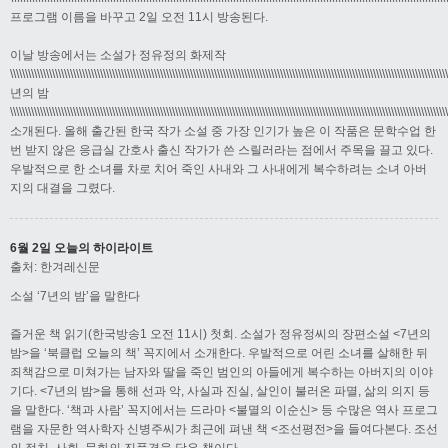
프로그램 이름을 바꾸고 2일 오전 11시 방송된다.
이날 방송에서는 소설가 정유정의 화제작
\\\\\\\\\\\\\\\\\\\\\\\\\\\\\\\\\\\\\\\\\\\\\\\\\\\\\\\\\\\\\\\\\\\\\\\\\\\\\\\\\\\\\\\\\\\\\\\\\\\\\\\\\\\\\\\\\\\\\\\\\\\\\\\\\\\\\\\\\\\\\\\\\
년의 밤
\\\\\\\\\\\\\\\\\\\\\\\\\\\\\\\\\\\\\\\\\\\\\\\\\\\\\\\\\\\\\\\\\\\\\\\\\\\\\\\\\\\\\\\\\\\\\\\\\\\\\\\\\\\\\\\\\\\\\\\\\\\\\\\\\\\\\\\\\\\\\\\\\
소개된다. 올해 출간된 한국 작가 소설 중 가장 인기가 높은 이 작품은 문학수업 한
번 받지 않은 응급실 간호사 출신 작가가 쓴 스릴러라는 점에서 주목을 끌고 있다.
우발적으로 한 소녀를 차로 치어 죽인 사내와 그 사내에게 복수하려는 소녀 아버
지의 대결을 그렸다.
6월 2일 오늘의 하이라이트
출처: 한겨레신문
소설 ‘7년의 밤’을 말한다
즐거운 책 읽기(한국방송1 오전 11시) 첫회. 소설가 정유정씨의 장편소설 <7년의
밤>을 ‘북클럽 오늘의 책’ 꼭지에서 소개한다. 우발적으로 어린 소녀를 살해한 뒤
죄책감으로 미쳐가는 남자와 딸을 죽인 범인의 아들에게 복수하는 아버지의 이야
기다. <7년의 밤>을 통해 선과 악, 사실과 진실, 살인이 불러온 파멸, 삶의 의지 등
을 말한다. ‘책과 사람’ 꼭지에서는 드라마 <불멸의 이순신> 등 수많은 역사 프로그
램을 자문한 역사학자 신병주씨가 최근에 펴낸 책 <조선평전>을 들여다본다. 조선