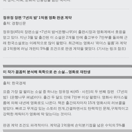
의 정치, 사회, 문화의 진풍경을 담은 책이다.
정유정 장편 ‘7년의 밤’ 1억원 영화 판권 계약
출처: 경향신문
정유정(45)의 장편소설 <7년의 밤>(은행나무)이 출판시장과 영화계에서 호응을
얻고 있다. 지난 3월 말 출간된 이 소설은 2개월 만에 출고부수 7만부를 돌파해 근
래 한국소설로는 이례적으로 많이 팔렸다. 최근에는 영화사 ‘위더스 필름’과 계약
금 1억원에 러닝 개런티 5%를 조건으로 판권 계약을 맺었다. (기사는 링크 참조)
\\\\\\\\\\\\\\\\\\\\\\\\\\\\\\\\\\\\\\\\\\\\\\\\\\\\\\\\\\\\\\\\\\\\\\\\\\\\\\\\\\\\\\\\\\\\\\\\\\\\\\\\\\\\\\\\\\\\\\\\\\\\\\\\\\\\\\\\\\\\\\\\
미 작가 꼼꼼히 분석해 독학으로 쓴 소설…영화로 재탄생
\\\\\\\\\\\\\\\\\\\\\\\\\\\\\\\\\\\\\\\\\\\\\\\\\\\\\\\\\\\\\\\\\\\\\\\\\\\\\\\\\\\\\\\\\\\\\\\\\\\\\\\\\\\\\\\\\\\\\\\\\\\\\\\\\\\\\\\\\\\\\\\\\
출처: 한국경제
요즘 가장 잘 팔리는 소설 중 하나는 정유정 씨(45 · 사진)의 두 번째 장편 《7년의
밤》(은행나무 펴냄)이다. 출간 두 달도 안돼 7만부 이상 팔렸다. 영화사 위더스필
름에 의해 내년에 영화로도 나온다. 책은 출간되자마자 15개 영화사의 러브콜을
받았다. 빠르고 무게감 있는 스토리 전개,간결하면서도 탄력적인 문체,구체적이고
강력한 캐릭터가 영화에 딱 맞는다는 것이다.
판권 계약 조건도 파격적이다. 계약금 1억원에 손익분기점을 넘은 수익의 5%를
\\\\\\\\\\\\\\\\\\\\\\\\\\\\\\\\\\\\\\\\\\\\\\\\\\\\\\\\\\\\\\\\\\\\\\\\\\\\\\\\\\\\\\\\\\\\\\\\\\\\\\\\\\\\\\\\\\\\\\\\\\\\\\\\\\\\\\\\\\\\\\\\\