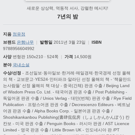
새로운 상상력, 역동적 서사, 강렬한 메시지!
7년의 밤
지음
정유정
브랜드
은행나무
|
발행일
2011년 3월 23일
|
ISBN
9788956604992
사양
변형판 150x210 · 524쪽
|
가격
14,500원
분야
국내소설
수상/선정
- 조선일보·동아일보·한겨레·매일경제·한국경제 선정 올해
의 책 - 교보문고·YES24·인터파크·알라딘 선정 올해의 책 - ‘책을만드
는사람들’ 선정 올해의 책 대상 - 중국(간체) 판권 수출 / Beijing Land
of Wisdom Press Co. Ltd. - 태국어권 판권 수출 / Post Publishing -
독일어권 판권 수출 / Unios Verlag - 대만(번체) 판권 수출 / Rye Field
Publication - 프랑스어권 판권 수출 / Decrescenzo Editeurs - 베트남
어권 판권 수출 / Alpha Books Corp. - 일본어권 판권 수출 /
Shoshikankanbou Publishing(書肆侃侃房（しょしかんかんぼう) 칸
칸보 - 미국 판권 수출 / Penguin Books - 러시아 판권 / AST Licence
Limited - 영국 판권 수출 / Little Brown UK - 인도네시아 판 /PT