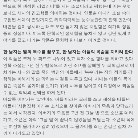
반으로 한 생생한 리얼리티”를 지닌 소설이라고 평했는데 이는 무엇
보다도 서사의 견고함을 의미하는 것이다. 인물뿐 아니라 소설 속에
구현된 세계의 존망까지도 쥐락펴락하는 능수능란함과 함께 인간의
내면을 깊이 응시하는 태도 또한 놓치지 않은 치밀함은 작가의 장점
중의 장점이다. 이토록 문학적인 섬세함을 놓치지 않고 강단 있게 이
야기를 끌고 나가는 작품은 좀처럼 만나보기 어려울 것이다.
한 남자는 딸의 복수를 꿈꾸고, 한 남자는 아들의 목숨을 지키려 한다
이 작품은 크게 두 파트로 나뉘어 있고 액자 소설 형태를 취하고 있다.
안쪽 소설은 7년 전 우발적으로 어린 소녀를 살해한 뒤 죄책감으로 미
쳐가는 사내와 딸을 죽인 범인의 아들에게 ‘복수’라는 장외 정의를 감
행하는 피해자의 숨 막히는 대결을 다루고 있다. 사내는 아들의 목에
걸린 죽음의 올가미를 벗기기 위해 사투를 벌이고 이 과정에서 되돌릴
수 없는 최악의 선택을 하게 된다.
바깥쪽 이야기는 ‘살인마의 아들’이라는 굴레를 쓰고 세상을 떠돌던
아들이 ‘사형집행’이라는 소식으로 찾아온 아버지의 죽음과 맞닥뜨리
는 데서 시작된다. 아버지의 죽음은 ‘7년 전 그날 밤’으로 소년을 데려
가고, 소년은 아직 ‘그날 밤’이 끝나지 않았음을 깨닫는다. 소년의 목에
는 여전히 올가미가 걸려 있었으며 그 올가미를 죄는 손길은 점차 가
까이 다가오고 있었다.