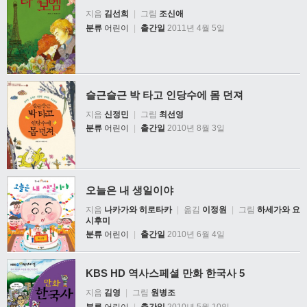
지음
김선희
|
그림
조신애
분류
어린이
|
출간일
2011년 4월 5일
슬근슬근 박 타고 인당수에 몸 던져
지음
신정민
|
그림
최선영
분류
어린이
|
출간일
2010년 8월 3일
오늘은 내 생일이야
지음
나카가와 히로타카
|
옮김
이정원
|
그림
하세가와 요
시후미
분류
어린이
|
출간일
2010년 6월 4일
KBS HD 역사스페셜 만화 한국사 5
지음
김영
|
그림
원병조