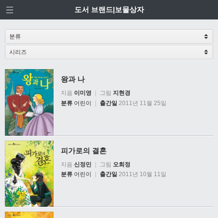
도서 브랜드|보물상자
왕과 나
지음
이미영
|
그림
지현경
분류
어린이
|
출간일
2011년 11월 25일
피가로의 결혼
지음
신정민
|
그림
오희정
분류
어린이
|
출간일
2011년 10월 11일