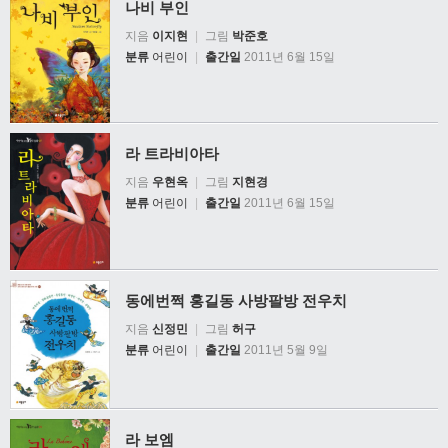
나비 부인
지음
이지현
|
그림
박준호
분류
어린이
|
출간일
2011년 6월 15일
라 트라비아타
지음
우현옥
|
그림
지현경
분류
어린이
|
출간일
2011년 6월 15일
동에번쩍 홍길동 사방팔방 전우치
지음
신정민
|
그림
허구
분류
어린이
|
출간일
2011년 5월 9일
라 보엠