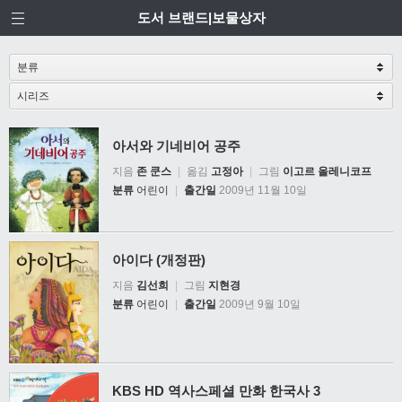
도서 브랜드|보물상자
아서와 기네비어 공주
지음
존 쿤스
|
옮김
고정아
|
그림
이고르 올레니코프
분류
어린이
|
출간일
2009년 11월 10일
아이다 (개정판)
지음
김선희
|
그림
지현경
분류
어린이
|
출간일
2009년 9월 10일
KBS HD 역사스페셜 만화 한국사 3