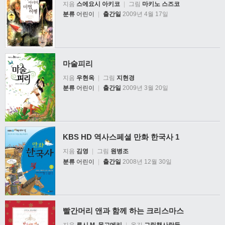
지음
스에요시 아키코
|
그림
마키노 스즈코
분류
어린이
|
출간일
2009년 4월 17일
마술피리
지음
우현옥
|
그림
지현경
분류
어린이
|
출간일
2009년 3월 20일
KBS HD 역사스페셜 만화 한국사 1
지음
김영
|
그림
원병조
분류
어린이
|
출간일
2008년 12월 30일
빨간머리 앤과 함께 하는 크리스마스
지음
루시 M. 몽고메리
|
옮김
그림책사람들