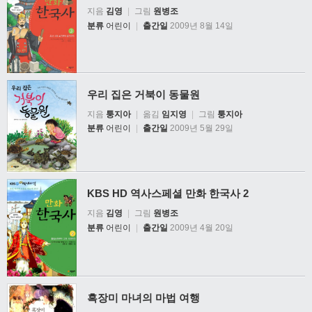
지음
김영
|
그림
원병조
분류
어린이
|
출간일
2009년 8월 14일
우리 집은 거북이 동물원
지음
퉁지아
|
옮김
임지영
|
그림
퉁지아
분류
어린이
|
출간일
2009년 5월 29일
KBS HD 역사스페셜 만화 한국사 2
지음
김영
|
그림
원병조
분류
어린이
|
출간일
2009년 4월 20일
흑장미 마녀의 마법 여행