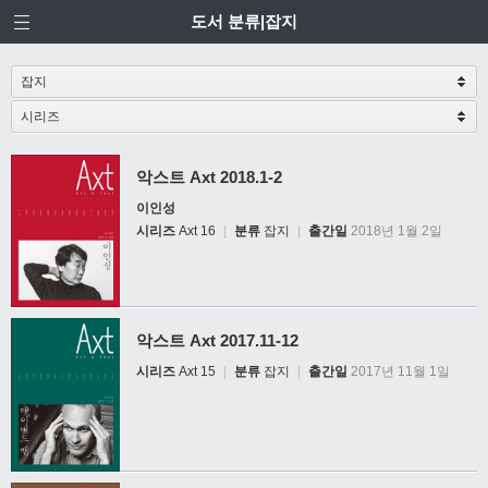
도서 분류|잡지
악스트 Axt 2018.1-2
이인성
시리즈
Axt 16
|
분류
잡지
|
출간일
2018년 1월 2일
악스트 Axt 2017.11-12
시리즈
Axt 15
|
분류
잡지
|
출간일
2017년 11월 1일