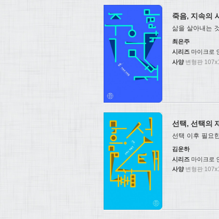
죽음, 지속의 
삶을 살아내는 것
최은주
시리즈
마이크로 
사양
변형판 107x1
선택, 선택의 
선택 이후 필요한
김운하
시리즈
마이크로 
사양
변형판 107x1