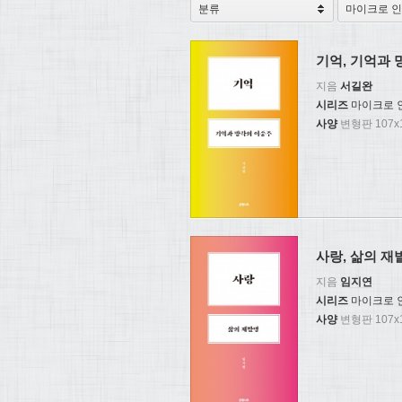
기억, 기억과
지음
서길완
시리즈
마이크로 
사양
변형판 107x1
사랑, 삶의 재
지음
임지연
시리즈
마이크로 
사양
변형판 107x1