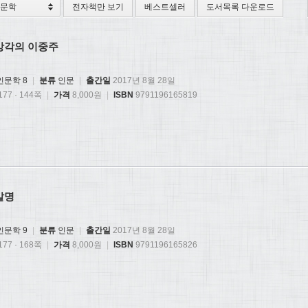
전자책만 보기
베스트셀러
도서목록 다운로드
 망각의 이중주
인문학 8
|
분류
인문
|
출간일
2017년 8월 28일
77 · 144쪽
|
가격
8,000원
|
ISBN
9791196165819
발명
인문학 9
|
분류
인문
|
출간일
2017년 8월 28일
77 · 168쪽
|
가격
8,000원
|
ISBN
9791196165826