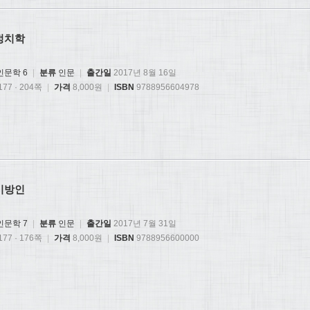
정치학
인문학 6
|
분류
인문
|
출간일
2017년 8월 16일
77 · 204쪽
|
가격
8,000원
|
ISBN
9788956604978
이방인
인문학 7
|
분류
인문
|
출간일
2017년 7월 31일
77 · 176쪽
|
가격
8,000원
|
ISBN
9788956600000