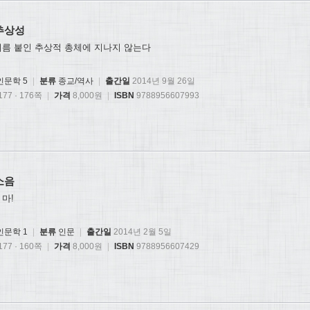
추상성
이름 붙인 추상적 총체에 지나지 않는다
인문학 5
|
분류
종교/역사
|
출간일
2014년 9월 26일
77 · 176쪽
|
가격
8,000원
|
ISBN
9788956607993
소음
마!
인문학 1
|
분류
인문
|
출간일
2014년 2월 5일
77 · 160쪽
|
가격
8,000원
|
ISBN
9788956607429