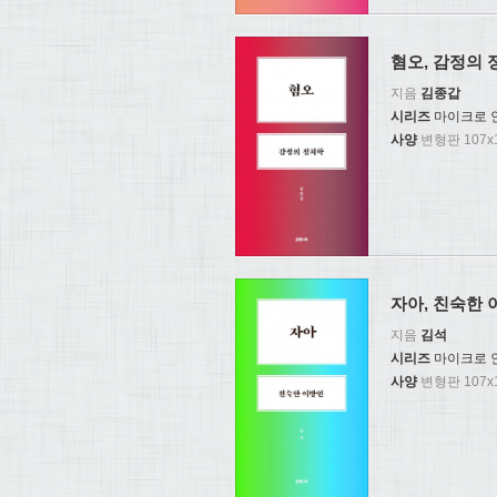
혐오, 감정의 
지음
김종갑
시리즈
마이크로 
사양
변형판 107x1
자아, 친숙한 
지음
김석
시리즈
마이크로 
사양
변형판 107x1