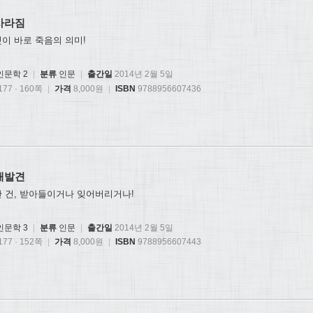
사라짐
이 바로 죽음의 의미!
인문학 2
|
분류
인문
|
출간일
2014년 2월 5일
77 · 160쪽
|
가격
8,000원
|
ISBN
9788956607436
재발견
 건, 받아들이거나 잊어버리거나!
인문학 3
|
분류
인문
|
출간일
2014년 2월 5일
77 · 152쪽
|
가격
8,000원
|
ISBN
9788956607443