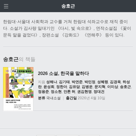
송호근
한림대·서울대 사회학과 교수를 거쳐 한림대 석좌교수로 재직 중이
다. 소설가 김사량 일대기인 《다시, 빛 속으로》, 연작소설집 《꽃이
문득 말을 걸었다》, 장편소설 《강화도》 《연해주》 등이 있다.
송호근
의 책들
2026 소설, 한국을 말하다
지음
성해나
,
김기태
,
박연준
,
박민정
,
성혜령
,
김경욱
,
하성
란
,
윤성희
,
정한아
,
김유담
,
김병운
,
문지혁
,
이미상
,
송호근
,
정용준
,
정소현
,
안톤 허
,
권김현영
,
정대건
분류
국내소설
|
출간일
2026년 4월 10일