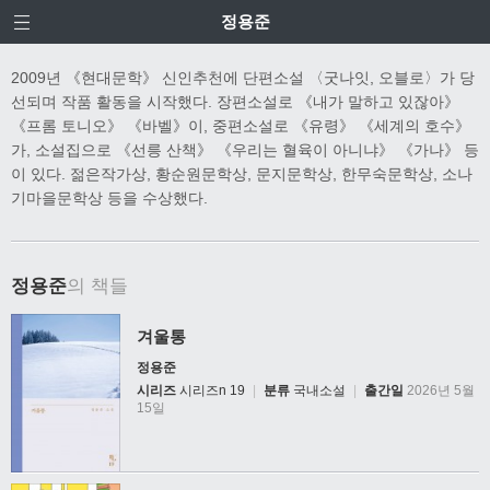
정용준
2009년 《현대문학》 신인추천에 단편소설 〈굿나잇, 오블로〉가 당
선되며 작품 활동을 시작했다. 장편소설로 《내가 말하고 있잖아》
《프롬 토니오》 《바벨》이, 중편소설로 《유령》 《세계의 호수》
가, 소설집으로 《선릉 산책》 《우리는 혈육이 아니냐》 《가나》 등
이 있다. 젊은작가상, 황순원문학상, 문지문학상, 한무숙문학상, 소나
기마을문학상 등을 수상했다.
정용준
의 책들
겨울통
정용준
시리즈
시리즈n 19
|
분류
국내소설
|
출간일
2026년 5월
15일