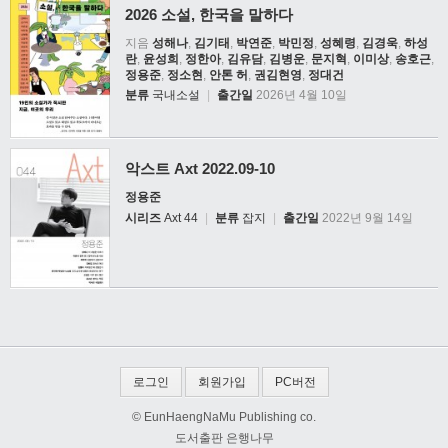
2026 소설, 한국을 말하다
지음
성해나
,
김기태
,
박연준
,
박민정
,
성혜령
,
김경욱
,
하성
란
,
윤성희
,
정한아
,
김유담
,
김병운
,
문지혁
,
이미상
,
송호근
,
정용준
,
정소현
,
안톤 허
,
권김현영
,
정대건
분류
국내소설
|
출간일
2026년 4월 10일
악스트 Axt 2022.09-10
정용준
시리즈
Axt 44
|
분류
잡지
|
출간일
2022년 9월 14일
로그인
회원가입
PC버전
© EunHaengNaMu Publishing co.
도서출판 은행나무