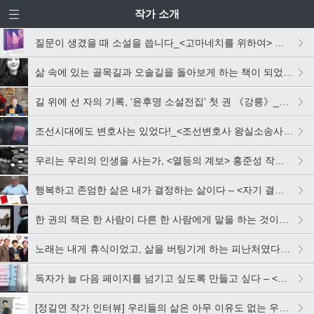
작가 소개
질문이 생겼을 때 소설을 씁니다_<고마네치를 위하여> 조남주 작가 인터뷰
삶 속에 있는 골목길과 오솔길을 돌아보게 하는 책이 되었으면 합니다_<집 떠나 집> 하유지 작가 인터뷰
길 위에 선 자의 기록, ‘윤후명 소설전집’ 첫 권 《강릉》_윤후명 작가 인터뷰
조선시대에도 변호사는 있었다!_<조선변호사 왕실소송사건> 정명섭 작가 인터뷰
우리는 우리의 인생을 사는가, <열등의 계보> 홍준성 작가 인터뷰
행복하고 존엄한 삶은 내가 결정하는 삶이다 – <자기 결정>의 작가 ‘페터 비에리’
한 권의 책은 한 사람이 다른 한 사람에게 말을 하는 것이다 – <황금방울새>의 작가 ‘도나 타트’ “
노래는 내게 휴식이었고, 삶을 버팅기게 하는 피난처였다-<노래는 누가 듣는가> 이동효 작가
독자가 늘 다음 페이지를 넘기고 싶도록 만들고 싶다 – <비밀 아파트>의 엘렌 그레미용
[정길연 작가 인터뷰] 우리들의 삶은 아무 이유도 없는 우연의 연속에 불과하다 《우연한 생》