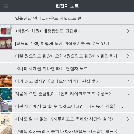
편집자 노트
알쓸신잡-언더그라운드 레일로드 편
<바람의 화원> 개정합본판 편집후기
[왕들의 전쟁] 이렇게 늦게 편집후기를 쓸 수도 있다
이런 월요일도 괜찮나요?_<월요일도 괜찮아> 편집후기
《너의 세계를 지나칠 때》 편집자 노트
나의 최고 걸작? 《모나드의 영역》 편집 후기
겨울이 오면 뜬금없이 《헨리 라이크로프트 수상록》
이런 세상에서 뭘 할 수 있겠느냐고? ─ 《자유의 기술》 편집 후기
시계로 알 수 없는 《지루하고도 유쾌한 시간의 철학》
그림책 작가들의 진솔한 대화가 마음을 건드리는 책─《유럽의 그림책 작가들에게 묻다》 편집 후기