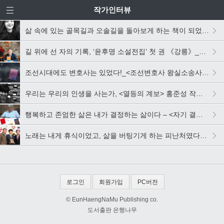
작가인터뷰
삶 속에 있는 골목길과 오솔길을 돌아보게 하는 책이 되었으면 합니다_<집 떠나 집> 하유지 작가 인터뷰
길 위에 선 자의 기록, ‘윤후명 소설전집’ 첫 권 《강릉》_윤후명 작가 인터뷰
조선시대에도 변호사는 있었다!_<조선변호사 왕실소송사건> 정명섭 작가 인터뷰
우리는 우리의 인생을 사는가, <열등의 계보> 홍준성 작가 인터뷰
행복하고 존엄한 삶은 내가 결정하는 삶이다 – <자기 결정>의 작가 ‘페터 비에리’
노래는 내게 휴식이었고, 삶을 버팅기게 하는 피난처였다-<노래는 누가 듣는가> 이동효 작가
로그인
회원가입
PC버전
© EunHaengNaMu Publishing co.
도서출판 은행나무