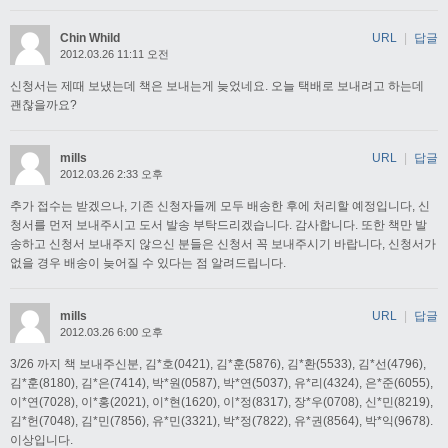
Chin Whild
URL
|
답글
2012.03.26 11:11 오전
신청서는 제때 보냈는데 책은 보내는게 늦었네요. 오늘 택배로 보내려고 하는데
괜찮을까요?
mills
URL
|
답글
2012.03.26 2:33 오후
추가 접수는 받겠으나, 기존 신청자들께 모두 배송한 후에 처리할 예정입니다, 신
청서를 먼저 보내주시고 도서 발송 부탁드리겠습니다. 감사합니다. 또한 책만 발
송하고 신청서 보내주지 않으신 분들은 신청서 꼭 보내주시기 바랍니다, 신청서가
없을 경우 배송이 늦어질 수 있다는 점 알려드립니다.
mills
URL
|
답글
2012.03.26 6:00 오후
3/26 까지 책 보내주신분, 김*호(0421), 김*훈(5876), 김*환(5533), 김*선(4796),
김*훈(8180), 김*은(7414), 박*원(0587), 박*연(5037), 유*리(4324), 은*준(6055),
이*연(7028), 이*홍(2021), 이*현(1620), 이*정(8317), 장*우(0708), 신*민(8219),
김*헌(7048), 김*민(7856), 유*민(3321), 박*정(7822), 유*권(8564), 박*익(9678).
이상입니다.