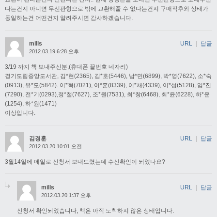
다는건지 아니면 무선판형으로 밖에 교환해줄 수 없다는건지 구매직후와 상태가
동일하는건 어떤건지 알려주시면 감사하겠습니다.
mills
URL
|
답글
2012.03.19 6:28 오후
3/19 까지 책 보내주신분,(휴대폰 끝번호 네자리)
경기도립중앙도서관, 김*현(2365), 김*호(5446), 남*민(6899), 박*영(7622), 소*숙
(0913), 유*모(5842). 이*혁(7021), 이*훈(8339), 이*채(4339), 이*섭(5128), 임*진
(7290), 전*기(0293),정*철(7627), 조*원(7531), 최*창(6468), 최*윤(6228), 하*윤
(1254), 하*원(1471)
이상입니다.
김경훈
URL
|
답글
2012.03.20 10:01 오전
3월14일에 메일로 신청서 보내드렸는데 수신확인이 되었나요?
mills
URL
|
답글
2012.03.20 1:37 오후
신청서 확인되었습니다, 책은 아직 도착하지 않은 상태입니다.