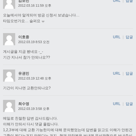
김보민
URL
|
답글
2012.03.16 11:59 오후
오늘에서야 알게되어 방금 신청서 보냈습니다…
타임오번가요… 슬퍼요 ㅠ
이호종
URL
|
답글
2012.03.19 8:53 오전
게시글을 지금 봤네요 -_-
기간 지나서 참가 안되나요??
유권민
URL
|
답글
2012.03.19 12:48 오후
기간이 지나면 교환안되나요?
최수영
URL
|
답글
2012.03.19 3:58 오후
메일로 친절한 답변 감사드립니다.
이해가 안되서 다시 댓글 올립니다.
1,2,3부에 대해 교환 가능한지에 대해 문의했었는데 답변을 읽고도 이해가 안된건
교환이 된다는건지 안된다는 건지.. 현재 양장본을 보내면 무선판형으로 보내주신