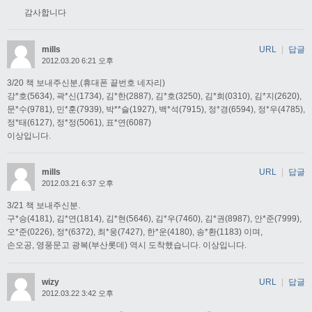
감사합니다
mills
URL
|
답글
2012.03.20 6:21 오후
3/20 책 보내주신분,(휴대폰 끝번호 네자리)
강*호(5634), 곽*신(1734), 김*한(2887), 김*호(3250), 김*희(0310), 김*지(2620),
문*수(9781), 민*훈(7939), 박**슬(1927), 백*석(7915), 정*경(6594), 정*우(4785),
정*태(6127), 정*정(5061), 표*연(6087)
이상입니다.
mills
URL
|
답글
2012.03.21 6:37 오후
3/21 책 보내주신분.
구*승(4181), 김*연(1814), 김*현(5646), 김*우(7460), 김*권(8987), 안*준(7999),
오*준(0226), 정*(6372), 최*웅(7427), 한*운(4180), 송*환(1183) 이며,
손오공, 영풍문고 광복(부산롯데) 역시 도착했습니다. 이상입니다.
wizy
URL
|
답글
2012.03.22 3:42 오후