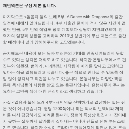
재번역본은 무선 제본 입니다.
마지막으로 <얼음과 불의 노래 5부: A Dance with Dragons>의 출간
일정에 대해서 알려드립니다. 4부 재출간 준비에 적지 않은 시간이 걸
렸던 만큼, 5부 번역 작업도 당초 계획보다 상당히 지연되었으며, 번
역자의 일정과 상황을 고려하여 2013년 상반기에 무선 제본으로 출간
할 예정이니 널리 양해해주시면 고맙겠습니다.
공지해드린 내용이 모든 독자 여러분의 기대를 만족시켜드리지 못할
수도 있다는 생각은 저희도 하고 있습니다. 하지만 은행나무에서도 편
집부와 임원진, 번역가, 마케팅팀, 제작팀이 머리를 맞대고 고민하고
있다는 점을 말씀드리고 싶습니다. 좋은 책으로 만나실 수 있도록 정
말 많이 생각하고 의견을 나누고 있습니다. 은행나무는 다양한 책을
통해 독자님들의 사랑을 받고 있는 출판사입니다. 은행나무에 주시는
요청은 그만큼 책에 대한 관심이라고 생각하고 있습니다.
사실 <얼음과 불의 노래 4부> 재번역을 진행하기로 결정하는 일은 쉬
운 것이 아니었습니다. 권당 1200쪽이나 되는 외서의 번역비와 제작
비를 다시 감당하기도 어려울 뿐더러, 장르의 특성상 편집자가 잡아내
지 못하는 실수까지 날카롭게 집어내는 마니아 팬들로 인해 부담스럽
기도 했습니다. 하지만 소설이 드라마로 만들어지게 되면서 많은 분들