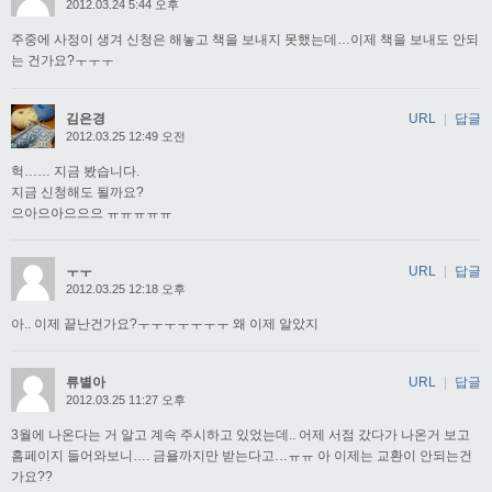
2012.03.24 5:44 오후
주중에 사정이 생겨 신청은 해놓고 책을 보내지 못했는데…이제 책을 보내도 안되
는 건가요?ㅜㅜㅜ
김은경
URL
|
답글
2012.03.25 12:49 오전
헉…… 지금 봤습니다.
지금 신청해도 될까요?
으아으아으으으 ㅠㅠㅠㅠㅠ
ㅜㅜ
URL
|
답글
2012.03.25 12:18 오후
아.. 이제 끝난건가요?ㅜㅜㅜㅜㅜㅜㅜ 왜 이제 알았지
류별아
URL
|
답글
2012.03.25 11:27 오후
3월에 나온다는 거 알고 계속 주시하고 있었는데.. 어제 서점 갔다가 나온거 보고
홈페이지 들어와보니…. 금욜까지만 받는다고…ㅠㅠ 아 이제는 교환이 안되는건
가요??