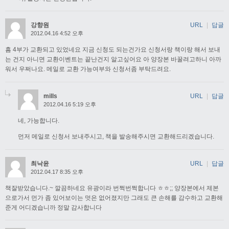
강향원
URL
|
답글
2012.04.16 4:52 오후
흠 4부가 교환되고 있었네요 지금 신청도 되는건가요 신청서랑 책이랑 해서 보내
는 건지 아니면 교환이벤트는 끝난건지 알고싶어요 아 양장본 바꿀려고하니 아까
워서 우쩌나요. 메일로 교환 가능여부와 신청서좀 부탁드려요.
mills
URL
|
답글
2012.04.16 5:19 오후
네, 가능합니다.
먼저 메일로 신청서 보내주시고, 책을 발송해주시면 교환해드리겠습니다.
최낙윤
URL
|
답글
2012.04.17 8:35 오후
책잘받았습니다.~ 깔끔하네요 유광이라 번쩍번쩍합니다 ㅎㅎ;; 양장본에서 제본
으로가서 먼가 좀 있어보이는 멋은 없어졌지만 그래도 큰 손해를 감수하고 교환해
준게 어디겠습니까 정말 감사합니다