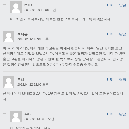
mills
URL
|
답글
2012.04.09 10:08 오전
네, 책 먼저 보내주시면 새로운 판형으로 보내드리도록 하겠습니다.
최낙윤
URL
|
답글
2012.04.12 12:01 오후
아..제가 해외에있어서 재번역 교환을 이제사 봤습니다..아흑.. 일단 공지를 보고
신청양식대로 이멜을 보냈습니다. 아무쪼록 좋은 결과가 있었으면 합니다. 재번역
출간 교환을 하기까지 많은 고민에 한 독자로써 정말 감사할 따름입니다. 쉽지않
은 결정이었을텐데 앞으로도 5부 6부 7부까지 수고좀 해주세요
우니
URL
|
답글
2012.04.12 12:05 오후
신청서랑 책 보내드렸습니다. 1부 파본도 같이 발송했으니 같이 교환부탁드립니
다.
우니
URL
|
답글
2012.04.13 3:51 오전
아, 발송자는 현정원입니다.