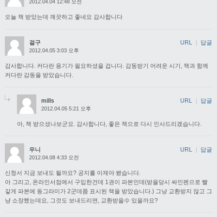
2012.04.04 12:48 오전
오늘 책 받았는데 깨끗하고 좋네요 감사합니다
걸구
URL
|
답글
2012.04.05 3:03 오후
감사합니다. 커다란 용기가 필요하셨을 겁니다. 감동받기 어려운 시기, 책과 함께
커다란 감동을 받았습니다.
mills
URL
|
답글
2012.04.05 5:21 오후
아, 책 받으셨나보군요. 감사합니다, 좋은 책으로 다시 인사드리겠습니다.
우니
URL
|
답글
2012.04.08 4:33 오전
신청서 지금 보내도 될까요? 공지를 이제야 봤습니다.
아 그리고, 온라인서점에서 구입한건데 1권이 파본인데(받을당시 싸인펜으로 빨
갛게 파본에 동그라미가 2군데쯤 표시된 책을 받았습니다.) 그냥 교환받지 않고 그
냥 소장했는데요, 그것도 보내드리면, 교환받을수 있을까요?