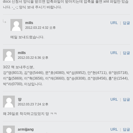
docx 신청서 양식을 받으면 압축파일이 받아지는데 압축을 풀면 xml 파일만 있습
니다. -_-;; 양식 보내 주시기 바랍니다.
mills
URL
|
답글
2012.03.22 4:32 오후
메일 보내드렸습니다.
mills
URL
|
답글
2012.03.22 6:36 오후
3/22 책 보내주신분,
강*명(8013), 김*영(5446), 문*호(4080), 박*섭(6952), 안*현(4711), 유*영(0718),
이*철(5869), 이*혁(3656), 이*재(3660), 정*승(8308), 조*영(8456), 홍*은(1544),
박*라(0700), 이상입니다.
양
URL
|
답글
2012.03.23 7:24 오후
왜 26일로 착각하고있었지 망 ㅋㅋ
armijjang
URL
|
답글