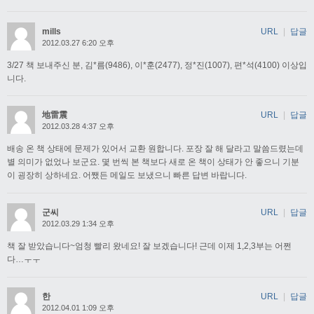
mills
URL
|
답글
2012.03.27 6:20 오후
3/27 책 보내주신 분, 김*름(9486), 이*훈(2477), 정*진(1007), 편*석(4100) 이상입
니다.
地雷震
URL
|
답글
2012.03.28 4:37 오후
배송 온 책 상태에 문제가 있어서 교환 원합니다. 포장 잘 해 달라고 말씀드렸는데
별 의미가 없었나 보군요. 몇 번씩 본 책보다 새로 온 책이 상태가 안 좋으니 기분
이 굉장히 상하네요. 어쨌든 메일도 보냈으니 빠른 답변 바랍니다.
군씨
URL
|
답글
2012.03.29 1:34 오후
책 잘 받았습니다~엄청 빨리 왔네요! 잘 보겠습니다! 근데 이제 1,2,3부는 어쩐
다…ㅜㅜ
한
URL
|
답글
2012.04.01 1:09 오후