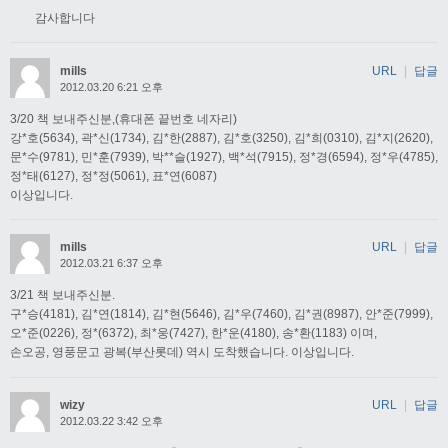
감사합니다
mills
URL
|
답글
2012.03.20 6:21 오후
3/20 책 보내주신분,(휴대폰 끝번호 네자리)
강*호(5634), 곽*신(1734), 김*한(2887), 김*호(3250), 김*희(0310), 김*지(2620),
문*수(9781), 민*훈(7939), 박**슬(1927), 백*석(7915), 정*경(6594), 정*우(4785),
정*태(6127), 정*정(5061), 표*연(6087)
이상입니다.
mills
URL
|
답글
2012.03.21 6:37 오후
3/21 책 보내주신분.
구*승(4181), 김*연(1814), 김*현(5646), 김*우(7460), 김*권(8987), 안*준(7999),
오*준(0226), 정*(6372), 최*웅(7427), 한*운(4180), 송*환(1183) 이며,
손오공, 영풍문고 광복(부산롯데) 역시 도착했습니다. 이상입니다.
wizy
URL
|
답글
2012.03.22 3:42 오후