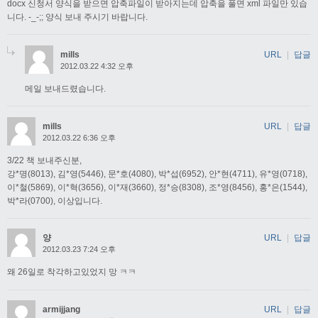
docx 신청서 양식을 받으면 압축파일이 받아지는데 압축을 풀면 xml 파일만 있습
니다. -_-;; 양식 보내 주시기 바랍니다.
mills
URL
|
답글
2012.03.22 4:32 오후
메일 보내드렸습니다.
mills
URL
|
답글
2012.03.22 6:36 오후
3/22 책 보내주신분,
강*명(8013), 김*영(5446), 문*호(4080), 박*섭(6952), 안*현(4711), 유*영(0718),
이*철(5869), 이*혁(3656), 이*재(3660), 정*승(8308), 조*영(8456), 홍*은(1544),
박*라(0700), 이상입니다.
양
URL
|
답글
2012.03.23 7:24 오후
왜 26일로 착각하고있었지 망 ㅋㅋ
armijjang
URL
|
답글