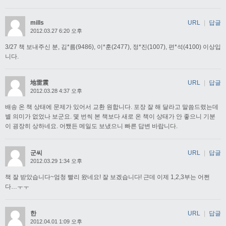
mills
URL
|
답글
2012.03.27 6:20 오후
3/27 책 보내주신 분, 김*름(9486), 이*훈(2477), 정*진(1007), 편*석(4100) 이상입
니다.
地雷震
URL
|
답글
2012.03.28 4:37 오후
배송 온 책 상태에 문제가 있어서 교환 원합니다. 포장 잘 해 달라고 말씀드렸는데
별 의미가 없었나 보군요. 몇 번씩 본 책보다 새로 온 책이 상태가 안 좋으니 기분
이 굉장히 상하네요. 어쨌든 메일도 보냈으니 빠른 답변 바랍니다.
군씨
URL
|
답글
2012.03.29 1:34 오후
책 잘 받았습니다~엄청 빨리 왔네요! 잘 보겠습니다! 근데 이제 1,2,3부는 어쩐
다…ㅜㅜ
한
URL
|
답글
2012.04.01 1:09 오후