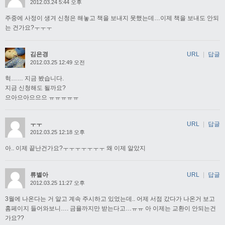
2012.03.24 5:44 오후
주중에 사정이 생겨 신청은 해놓고 책을 보내지 못했는데…이제 책을 보내도 안되
는 건가요?ㅜㅜㅜ
김은경
URL
|
답글
2012.03.25 12:49 오전
헉…… 지금 봤습니다.
지금 신청해도 될까요?
으아으아으으으 ㅠㅠㅠㅠㅠ
ㅜㅜ
URL
|
답글
2012.03.25 12:18 오후
아.. 이제 끝난건가요?ㅜㅜㅜㅜㅜㅜㅜ 왜 이제 알았지
류별아
URL
|
답글
2012.03.25 11:27 오후
3월에 나온다는 거 알고 계속 주시하고 있었는데.. 어제 서점 갔다가 나온거 보고
홈페이지 들어와보니…. 금욜까지만 받는다고…ㅠㅠ 아 이제는 교환이 안되는건
가요??