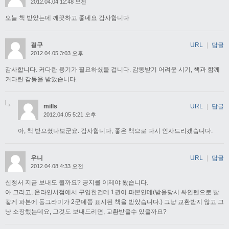
2012.04.04 12:48 오전
오늘 책 받았는데 깨끗하고 좋네요 감사합니다
걸구
URL
|
답글
2012.04.05 3:03 오후
감사합니다. 커다란 용기가 필요하셨을 겁니다. 감동받기 어려운 시기, 책과 함께
커다란 감동을 받았습니다.
mills
URL
|
답글
2012.04.05 5:21 오후
아, 책 받으셨나보군요. 감사합니다, 좋은 책으로 다시 인사드리겠습니다.
우니
URL
|
답글
2012.04.08 4:33 오전
신청서 지금 보내도 될까요? 공지를 이제야 봤습니다.
아 그리고, 온라인서점에서 구입한건데 1권이 파본인데(받을당시 싸인펜으로 빨
갛게 파본에 동그라미가 2군데쯤 표시된 책을 받았습니다.) 그냥 교환받지 않고 그
냥 소장했는데요, 그것도 보내드리면, 교환받을수 있을까요?