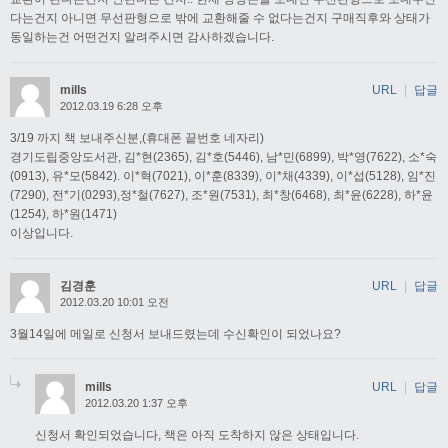
다는건지 아니면 무선판형으로 밖에 교환해줄 수 없다는건지 구매직후와 상태가
동일하는건 어떤건지 알려주시면 감사하겠습니다.
mills
URL
|
답글
2012.03.19 6:28 오후
3/19 까지 책 보내주신분,(휴대폰 끝번호 네자리)
경기도립중앙도서관, 김*현(2365), 김*호(5446), 남*민(6899), 박*영(7622), 소*숙
(0913), 유*모(5842). 이*혁(7021), 이*훈(8339), 이*채(4339), 이*섭(5128), 임*진
(7290), 전*기(0293),정*철(7627), 조*원(7531), 최*창(6468), 최*윤(6228), 하*윤
(1254), 하*원(1471)
이상입니다.
김경훈
URL
|
답글
2012.03.20 10:01 오전
3월14일에 메일로 신청서 보내드렸는데 수신확인이 되었나요?
mills
URL
|
답글
2012.03.20 1:37 오후
신청서 확인되었습니다, 책은 아직 도착하지 않은 상태입니다.