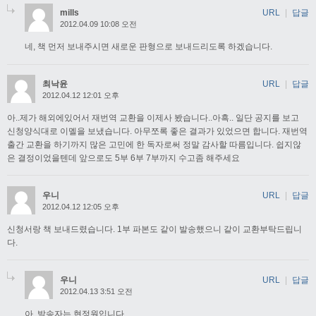
mills
URL
|
답글
2012.04.09 10:08 오전
네, 책 먼저 보내주시면 새로운 판형으로 보내드리도록 하겠습니다.
최낙윤
URL
|
답글
2012.04.12 12:01 오후
아..제가 해외에있어서 재번역 교환을 이제사 봤습니다..아흑.. 일단 공지를 보고
신청양식대로 이멜을 보냈습니다. 아무쪼록 좋은 결과가 있었으면 합니다. 재번역
출간 교환을 하기까지 많은 고민에 한 독자로써 정말 감사할 따름입니다. 쉽지않
은 결정이었을텐데 앞으로도 5부 6부 7부까지 수고좀 해주세요
우니
URL
|
답글
2012.04.12 12:05 오후
신청서랑 책 보내드렸습니다. 1부 파본도 같이 발송했으니 같이 교환부탁드립니
다.
우니
URL
|
답글
2012.04.13 3:51 오전
아, 발송자는 현정원입니다.