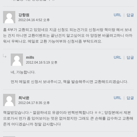
강향원
URL
|
답글
2012.04.16 4:52 오후
흠 4부가 교환되고 있었네요 지금 신청도 되는건가요 신청서랑 책이랑 해서 보내
는 건지 아니면 교환이벤트는 끝난건지 알고싶어요 아 양장본 바꿀려고하니 아까
워서 우쩌나요. 메일로 교환 가능여부와 신청서좀 부탁드려요.
mills
URL
|
답글
2012.04.16 5:19 오후
네, 가능합니다.
먼저 메일로 신청서 보내주시고, 책을 발송해주시면 교환해드리겠습니다.
최낙윤
URL
|
답글
2012.04.17 8:35 오후
책잘받았습니다.~ 깔끔하네요 유광이라 번쩍번쩍합니다 ㅎㅎ;; 양장본에서 제본
으로가서 먼가 좀 있어보이는 멋은 없어졌지만 그래도 큰 손해를 감수하고 교환해
준게 어디겠습니까 정말 감사합니다