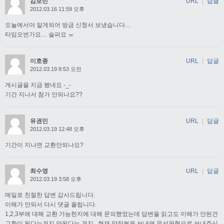
김보민
URL
|
답글
2012.03.16 11:59 오후
오늘에서야 알게되어 방금 신청서 보냈습니다…
타임오번가요… 슬퍼요 ㅠ
이호종
URL
|
답글
2012.03.19 8:53 오전
게시글을 지금 봤네요 -_-
기간 지나서 참가 안되나요??
유권민
URL
|
답글
2012.03.19 12:48 오후
기간이 지나면 교환안되나요?
최수영
URL
|
답글
2012.03.19 3:58 오후
메일로 친절한 답변 감사드립니다.
이해가 안되서 다시 댓글 올립니다.
1,2,3부에 대해 교환 가능한지에 대해 문의했었는데 답변을 읽고도 이해가 안된건
교환이 된다는건지 안된다는 건지.. 현재 양장본을 보내면 무선판형으로 보내주신