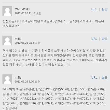
Chin Whild
URL
|
답글
2012.03.26 11:11 오전
신청서는 제때 보냈는데 책은 보내는게 늦었네요. 오늘 택배로 보내려고 하는데
괜찮을까요?
mills
URL
|
답글
2012.03.26 2:33 오후
추가 접수는 받겠으나, 기존 신청자들께 모두 배송한 후에 처리할 예정입니다, 신
청서를 먼저 보내주시고 도서 발송 부탁드리겠습니다. 감사합니다. 또한 책만 발
송하고 신청서 보내주지 않으신 분들은 신청서 꼭 보내주시기 바랍니다, 신청서가
없을 경우 배송이 늦어질 수 있다는 점 알려드립니다.
mills
URL
|
답글
2012.03.26 6:00 오후
3/26 까지 책 보내주신분, 김*호(0421), 김*훈(5876), 김*환(5533), 김*선(4796),
김*훈(8180), 김*은(7414), 박*원(0587), 박*연(5037), 유*리(4324), 은*준(6055),
이*연(7028), 이*홍(2021), 이*현(1620), 이*정(8317), 장*우(0708), 신*민(8219),
김*헌(7048), 김*민(7856), 유*민(3321), 박*정(7822), 유*권(8564), 박*익(9678).
이상입니다.