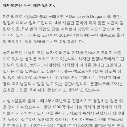
재번역본은 무선 제본 입니다.
마지막으로 <얼음과 불의 노래 5부: A Dance with Dragons>의 출간
일정에 대해서 알려드립니다. 4부 재출간 준비에 적지 않은 시간이 걸
렸던 만큼, 5부 번역 작업도 당초 계획보다 상당히 지연되었으며, 번
역자의 일정과 상황을 고려하여 2013년 상반기에 무선 제본으로 출간
할 예정이니 널리 양해해주시면 고맙겠습니다.
공지해드린 내용이 모든 독자 여러분의 기대를 만족시켜드리지 못할
수도 있다는 생각은 저희도 하고 있습니다. 하지만 은행나무에서도 편
집부와 임원진, 번역가, 마케팅팀, 제작팀이 머리를 맞대고 고민하고
있다는 점을 말씀드리고 싶습니다. 좋은 책으로 만나실 수 있도록 정
말 많이 생각하고 의견을 나누고 있습니다. 은행나무는 다양한 책을
통해 독자님들의 사랑을 받고 있는 출판사입니다. 은행나무에 주시는
요청은 그만큼 책에 대한 관심이라고 생각하고 있습니다.
사실 <얼음과 불의 노래 4부> 재번역을 진행하기로 결정하는 일은 쉬
운 것이 아니었습니다. 권당 1200쪽이나 되는 외서의 번역비와 제작
비를 다시 감당하기도 어려울 뿐더러, 장르의 특성상 편집자가 잡아내
지 못하는 실수까지 날카롭게 집어내는 마니아 팬들로 인해 부담스럽
기도 했습니다. 하지만 소설이 드라마로 만들어지게 되면서 많은 분들