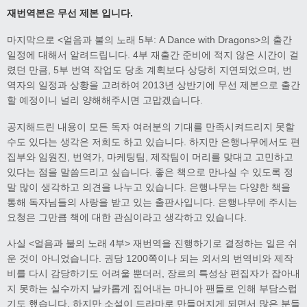
재번역본은 무선 제본 입니다.
마지막으로 <얼음과 불의 노래 5부: A Dance with Dragons>의 출간
일정에 대해서 알려드립니다. 4부 재출간 준비에 적지 않은 시간이 걸
렸던 만큼, 5부 번역 작업도 당초 계획보다 상당히 지연되었으며, 번
역자의 일정과 상황을 고려하여 2013년 상반기에 무선 제본으로 출간
할 예정이니 널리 양해해주시면 고맙겠습니다.
공지해드린 내용이 모든 독자 여러분의 기대를 만족시켜드리지 못할
수도 있다는 생각은 저희도 하고 있습니다. 하지만 은행나무에서도 편
집부와 임원진, 번역가, 마케팅팀, 제작팀이 머리를 맞대고 고민하고
있다는 점을 말씀드리고 싶습니다. 좋은 책으로 만나실 수 있도록 정
말 많이 생각하고 의견을 나누고 있습니다. 은행나무는 다양한 책을
통해 독자님들의 사랑을 받고 있는 출판사입니다. 은행나무에 주시는
요청은 그만큼 책에 대한 관심이라고 생각하고 있습니다.
사실 <얼음과 불의 노래 4부> 재번역을 진행하기로 결정하는 일은 쉬
운 것이 아니었습니다. 권당 1200쪽이나 되는 외서의 번역비와 제작
비를 다시 감당하기도 어려울 뿐더러, 장르의 특성상 편집자가 잡아내
지 못하는 실수까지 날카롭게 집어내는 마니아 팬들로 인해 부담스럽
기도 했습니다. 하지만 소설이 드라마로 만들어지게 되면서 많은 분들