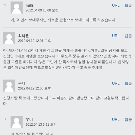
mills
URL
|
답글
2012.04.09 10:08 오전
네, 책 먼저 보내주시면 새로운 판형으로 보내드리도록 하겠습니다.
최낙윤
URL
|
답글
2012.04.12 12:01 오후
아..제가 해외에있어서 재번역 교환을 이제사 봤습니다..아흑.. 일단 공지를 보고
신청양식대로 이멜을 보냈습니다. 아무쪼록 좋은 결과가 있었으면 합니다. 재번역
출간 교환을 하기까지 많은 고민에 한 독자로써 정말 감사할 따름입니다. 쉽지않
은 결정이었을텐데 앞으로도 5부 6부 7부까지 수고좀 해주세요
우니
URL
|
답글
2012.04.12 12:05 오후
신청서랑 책 보내드렸습니다. 1부 파본도 같이 발송했으니 같이 교환부탁드립니
다.
우니
URL
|
답글
2012.04.13 3:51 오전
아, 발송자는 현정원입니다.