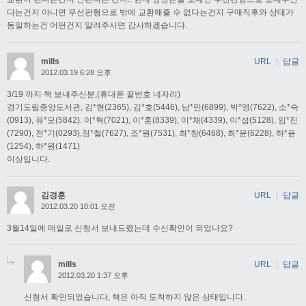
다는건지 아니면 무선판형으로 밖에 교환해줄 수 없다는건지 구매직후와 상태가
동일하는건 어떤건지 알려주시면 감사하겠습니다.
mills
URL
|
답글
2012.03.19 6:28 오후
3/19 까지 책 보내주신분,(휴대폰 끝번호 네자리)
경기도립중앙도서관, 김*현(2365), 김*호(5446), 남*민(6899), 박*영(7622), 소*숙
(0913), 유*모(5842). 이*혁(7021), 이*훈(8339), 이*채(4339), 이*섭(5128), 임*진
(7290), 전*기(0293),정*철(7627), 조*원(7531), 최*창(6468), 최*윤(6228), 하*윤
(1254), 하*원(1471)
이상입니다.
김경훈
URL
|
답글
2012.03.20 10:01 오전
3월14일에 메일로 신청서 보내드렸는데 수신확인이 되었나요?
mills
URL
|
답글
2012.03.20 1:37 오후
신청서 확인되었습니다, 책은 아직 도착하지 않은 상태입니다.