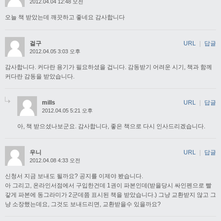
2012.04.04 12:48 오전
오늘 책 받았는데 깨끗하고 좋네요 감사합니다
걸구
URL
|
답글
2012.04.05 3:03 오후
감사합니다. 커다란 용기가 필요하셨을 겁니다. 감동받기 어려운 시기, 책과 함께
커다란 감동을 받았습니다.
mills
URL
|
답글
2012.04.05 5:21 오후
아, 책 받으셨나보군요. 감사합니다, 좋은 책으로 다시 인사드리겠습니다.
우니
URL
|
답글
2012.04.08 4:33 오전
신청서 지금 보내도 될까요? 공지를 이제야 봤습니다.
아 그리고, 온라인서점에서 구입한건데 1권이 파본인데(받을당시 싸인펜으로 빨
갛게 파본에 동그라미가 2군데쯤 표시된 책을 받았습니다.) 그냥 교환받지 않고 그
냥 소장했는데요, 그것도 보내드리면, 교환받을수 있을까요?