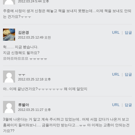
2012.03.24 5:44 오후
주중에 사정이 생겨 신청은 해놓고 책을 보내지 못했는데…이제 책을 보내도 안되
는 건가요?ㅜㅜㅜ
김은경
URL
|
답글
2012.03.25 12:49 오전
헉…… 지금 봤습니다.
지금 신청해도 될까요?
으아으아으으으 ㅠㅠㅠㅠㅠ
ㅜㅜ
URL
|
답글
2012.03.25 12:18 오후
아.. 이제 끝난건가요?ㅜㅜㅜㅜㅜㅜㅜ 왜 이제 알았지
류별아
URL
|
답글
2012.03.25 11:27 오후
3월에 나온다는 거 알고 계속 주시하고 있었는데.. 어제 서점 갔다가 나온거 보고
홈페이지 들어와보니…. 금욜까지만 받는다고…ㅠㅠ 아 이제는 교환이 안되는건
가요??