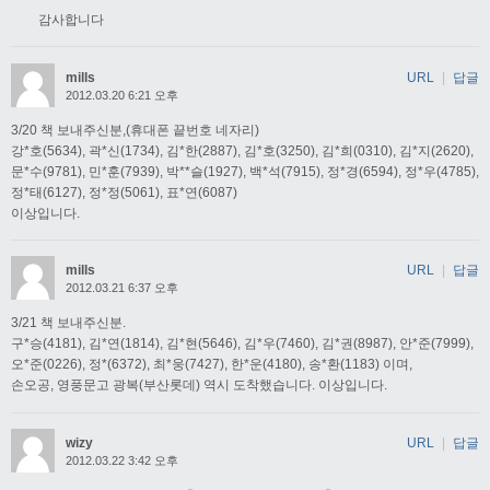
감사합니다
mills
URL
|
답글
2012.03.20 6:21 오후
3/20 책 보내주신분,(휴대폰 끝번호 네자리)
강*호(5634), 곽*신(1734), 김*한(2887), 김*호(3250), 김*희(0310), 김*지(2620),
문*수(9781), 민*훈(7939), 박**슬(1927), 백*석(7915), 정*경(6594), 정*우(4785),
정*태(6127), 정*정(5061), 표*연(6087)
이상입니다.
mills
URL
|
답글
2012.03.21 6:37 오후
3/21 책 보내주신분.
구*승(4181), 김*연(1814), 김*현(5646), 김*우(7460), 김*권(8987), 안*준(7999),
오*준(0226), 정*(6372), 최*웅(7427), 한*운(4180), 송*환(1183) 이며,
손오공, 영풍문고 광복(부산롯데) 역시 도착했습니다. 이상입니다.
wizy
URL
|
답글
2012.03.22 3:42 오후