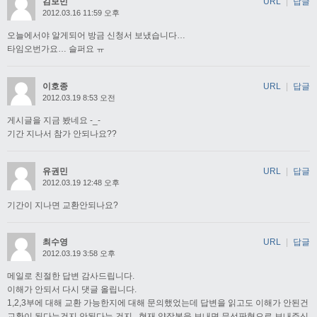
김보민
URL
|
답글
2012.03.16 11:59 오후
오늘에서야 알게되어 방금 신청서 보냈습니다…
타임오번가요… 슬퍼요 ㅠ
이호종
URL
|
답글
2012.03.19 8:53 오전
게시글을 지금 봤네요 -_-
기간 지나서 참가 안되나요??
유권민
URL
|
답글
2012.03.19 12:48 오후
기간이 지나면 교환안되나요?
최수영
URL
|
답글
2012.03.19 3:58 오후
메일로 친절한 답변 감사드립니다.
이해가 안되서 다시 댓글 올립니다.
1,2,3부에 대해 교환 가능한지에 대해 문의했었는데 답변을 읽고도 이해가 안된건
교환이 된다는건지 안된다는 건지.. 현재 양장본을 보내면 무선판형으로 보내주신