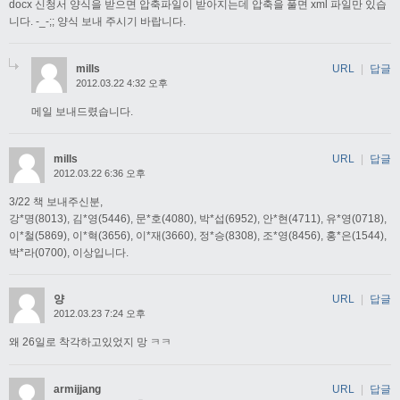
docx 신청서 양식을 받으면 압축파일이 받아지는데 압축을 풀면 xml 파일만 있습
니다. -_-;; 양식 보내 주시기 바랍니다.
mills
URL
|
답글
2012.03.22 4:32 오후
메일 보내드렸습니다.
mills
URL
|
답글
2012.03.22 6:36 오후
3/22 책 보내주신분,
강*명(8013), 김*영(5446), 문*호(4080), 박*섭(6952), 안*현(4711), 유*영(0718),
이*철(5869), 이*혁(3656), 이*재(3660), 정*승(8308), 조*영(8456), 홍*은(1544),
박*라(0700), 이상입니다.
양
URL
|
답글
2012.03.23 7:24 오후
왜 26일로 착각하고있었지 망 ㅋㅋ
armijjang
URL
|
답글