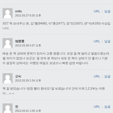
mills
URL
|
답글
2012.03.27 6:20 오후
3/27 책 보내주신 분, 김*름(9486), 이*훈(2477), 정*진(1007), 편*석(4100) 이상입
니다.
地雷震
URL
|
답글
2012.03.28 4:37 오후
배송 온 책 상태에 문제가 있어서 교환 원합니다. 포장 잘 해 달라고 말씀드렸는데
별 의미가 없었나 보군요. 몇 번씩 본 책보다 새로 온 책이 상태가 안 좋으니 기분
이 굉장히 상하네요. 어쨌든 메일도 보냈으니 빠른 답변 바랍니다.
군씨
URL
|
답글
2012.03.29 1:34 오후
책 잘 받았습니다~엄청 빨리 왔네요! 잘 보겠습니다! 근데 이제 1,2,3부는 어쩐
다…ㅜㅜ
한
URL
|
답글
2012.04.01 1:09 오후