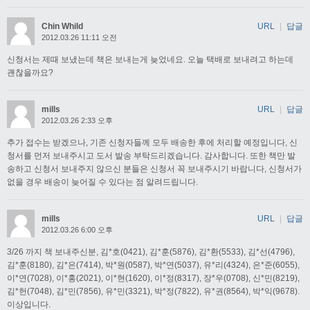
Chin Whild
URL
|
답글
2012.03.26 11:11 오전
신청서는 제때 보냈는데 책은 보내는게 늦었네요. 오늘 택배로 보내려고 하는데
괜찮을까요?
mills
URL
|
답글
2012.03.26 2:33 오후
추가 접수는 받겠으나, 기존 신청자들께 모두 배송한 후에 처리할 예정입니다, 신
청서를 먼저 보내주시고 도서 발송 부탁드리겠습니다. 감사합니다. 또한 책만 발
송하고 신청서 보내주지 않으신 분들은 신청서 꼭 보내주시기 바랍니다, 신청서가
없을 경우 배송이 늦어질 수 있다는 점 알려드립니다.
mills
URL
|
답글
2012.03.26 6:00 오후
3/26 까지 책 보내주신분, 김*호(0421), 김*훈(5876), 김*환(5533), 김*선(4796),
김*훈(8180), 김*은(7414), 박*원(0587), 박*연(5037), 유*리(4324), 은*준(6055),
이*연(7028), 이*홍(2021), 이*현(1620), 이*정(8317), 장*우(0708), 신*민(8219),
김*헌(7048), 김*민(7856), 유*민(3321), 박*정(7822), 유*권(8564), 박*익(9678).
이상입니다.