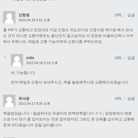
강향원
URL
|
답글
2012.04.16 4:52 오후
흠 4부가 교환되고 있었네요 지금 신청도 되는건가요 신청서랑 책이랑 해서 보내
는 건지 아니면 교환이벤트는 끝난건지 알고싶어요 아 양장본 바꿀려고하니 아까
워서 우쩌나요. 메일로 교환 가능여부와 신청서좀 부탁드려요.
mills
URL
|
답글
2012.04.16 5:19 오후
네, 가능합니다.
먼저 메일로 신청서 보내주시고, 책을 발송해주시면 교환해드리겠습니다.
최낙윤
URL
|
답글
2012.04.17 8:35 오후
책잘받았습니다.~ 깔끔하네요 유광이라 번쩍번쩍합니다 ㅎㅎ;; 양장본에서 제본
으로가서 먼가 좀 있어보이는 멋은 없어졌지만 그래도 큰 손해를 감수하고 교환해
준게 어디겠습니까 정말 감사합니다