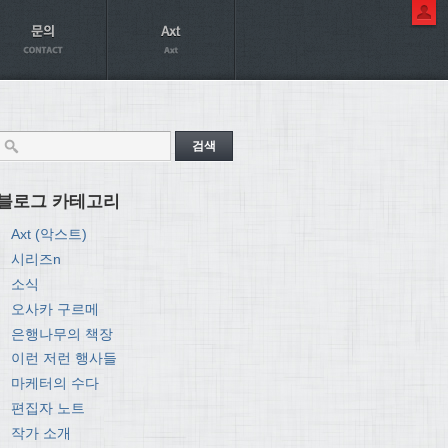
블로그 카테고리
Axt (악스트)
시리즈n
소식
오사카 구르메
은행나무의 책장
이런 저런 행사들
마케터의 수다
편집자 노트
작가 소개