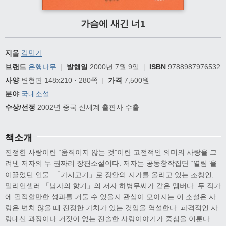
가슴에 새긴 너1
지음
김민기
브랜드
은행나무
|
발행일
2000년 7월 9일
|
ISBN
9788987976532
사양
변형판 148x210 · 280쪽
|
가격
7,500원
분야
국내소설
수상/선정
2002년 중국 신세계 출판사 수출
책소개
진정한 사랑이란 “움직이지 않는 것”이란 고전적인 의미의 사랑을 그
려낸 저자의 두 권짜리 장편소설이다. 저자는 공동창작집단 “열림”을
이끌었던 인물. 「가시고기」로 장안의 지가를 올리고 있는 조창인,
밀리언셀러 「남자의 향기」의 저자 하병무씨가 같은 멤버다. 두 작가
에 필적할만한 성과를 거둘 수 있을지 관심이 모아지는 이 소설은 사
랑은 변치 않을 때 진정한 가치가 있는 것임을 역설한다. 파격적인 사
랑대신 과장이나 거짓이 없는 진솔한 사랑이야기가 중심을 이룬다.