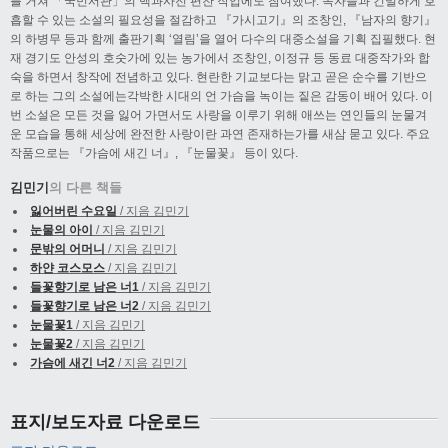
를 거쳐 「국민서관」의 백과사전 편찬 작업에도 참여했다. 독자들과 긴밀하게 호
흡할 수 있는 소설의 필요성을 절감하고 『가시고기』의 조창인, 『남자의 향기』
의 하병무 등과 함께 출판기획 ‘열림’을 열어 다수의 대중소설을 기획 집필했다. 현
재 경기도 안성의 호숫가에 있는 농가에서 조창인, 이정규 등 동료 대중작가와 합
숙을 하면서 창작에 전념하고 있다. 현란한 기교보다는 맑고 곧은 순수를 기반으
로 하는 그의 소설에는각박한 시대의 언 가슴을 녹이는 짙은 감동이 배어 있다. 이
번 소설은 모든 것을 잃어 가면서도 사랑을 이루기 위해 애쓰는 연인들의 눈물겨
운 모습을 통해 세상에 완전한 사랑이란 과연 존재하는가를 새삼 묻고 있다. 주요
작품으로는 『가슴에 새긴 너』, 『눈물꽃』 등이 있다.
김민기
의 다른 책들
잃어버린 수요일
/ 지음 김민기
눈물의 아이
/ 지음 김민기
문밖의 어머니
/ 지음 김민기
하얀 코스모스
/ 지음 김민기
들꽃향기로 남은 너1
/ 지음 김민기
들꽃향기로 남은 너2
/ 지음 김민기
눈물꽃1
/ 지음 김민기
눈물꽃2
/ 지음 김민기
가슴에 새긴 너2
/ 지음 김민기
표지/보도자료 다운로드