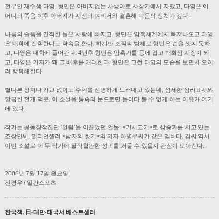
전부인 재수생 다영. 형민은 아버지없는 사생아로 사창가에서 자랐고, 다영은 어
머니의 죽음 이후 아버지가 자신의 여비서와 결혼해 마음의 상처가 깊다.
나름의 슬픔을 간직한 둘은 사랑에 빠지고, 형민은 암흑세계에서 빠져나오고 다영
은 대학에 진학한다는 약속을 한다. 하지만 조직의 방해로 형민은 손을 씻지 못하
고, 다영은 대학에 들어간다. 4년후 형민은 암흑가를 등에 업고 백화점 사장이 되
고, 다영은 기자가 돼 그 배후를 캐려한다. 형민은 그런 다영의 모습을 보면서 오히
려 행복해한다.
별다른 장치나 기교 없이도 주제를 선명하게 드러내고 있는데, 섬세한 심리묘사와
깔끔한 전개 덕분. 이 소설을 통속의 눈으로만 들여다 볼 수 없게 하는 이유가 여기
에 있다.
작가는 공동창작집단 ‘열림’을 이끌었던 인물. <가시고기>로 상종가를 치고 있는
조창인씨, 밀리언셀러 <남자의 향기>의 저자 하병무씨가 같은 멤버다. 김씨 역시
이번 소설로 이 두 작가에 필적할만한 성과를 거둘 수 있을지 관심이 모아진다.
2000년 7월 17일 월요일
전경우 / 일간스포츠
한국책, 日·대만·태국서 베스트셀러