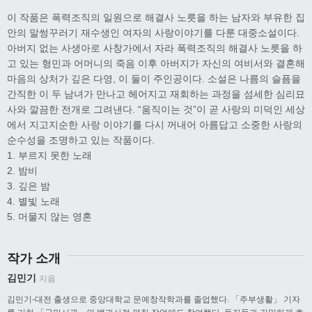
이 작품은 폭력조직의 일원으로 해결사 노릇을 하는 남자와 부유한 집
안의 말썽꾸러기 재수생인 여자의 사랑이야기를 다룬 대중소설이다.
아버지 없는 사생아로 사창가에서 자라 폭력조직의 해결사 노릇을 하
고 있는 형민과 어머니의 죽음 이후 아버지가 자신의 여비서와 결혼해
마음의 상처가 깊은 다영, 이 둘이 주인공이다. 소설은 나름의 슬픔을
간직한 이 두 남녀가 만나고 헤어지고 재회하는 과정을 섬세한 심리묘
사와 깔끔한 전개로 그려낸다. “움직이는 것”이 곧 사랑의 미덕인 세상
에서 지고지순한 사랑 이야기를 다시 꺼내어 아름답고 소중한 사랑의
순수성을 조명하고 있는 작품이다.
1. 부르지 못한 노래
2. 밤비
3. 깊은 밤
4. 별빛 노래
5. 머물지 않는 영혼
작가 소개
김민기
지음
김민기-대전 출생으로 중앙대학교 문예창작학과를 졸업했다. 「주부생활」 기자