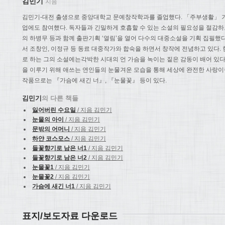
김민기
지음
김민기-대전 출생으로 중앙대학교 문예창작학과를 졸업했다. 「주부생활」 
업에도 참여했다. 독자들과 긴밀하게 호흡할 수 있는 소설의 필요성을 절감
의 하병무 등과 함께 출판기획 ‘열림’을 열어 다수의 대중소설을 기획 집필했
서 조창인, 이정규 등 동료 대중작가와 합숙을 하면서 창작에 전념하고 있다.
로 하는 그의 소설에는각박한 시대의 언 가슴을 녹이는 짙은 감동이 배어 있다
을 이루기 위해 애쓰는 연인들의 눈물겨운 모습을 통해 세상에 완전한 사랑이
작품으로는 『가슴에 새긴 너』, 『눈물꽃』 등이 있다.
김민기
의 다른 책들
잃어버린 수요일
/ 지음 김민기
눈물의 아이
/ 지음 김민기
문밖의 어머니
/ 지음 김민기
하얀 코스모스
/ 지음 김민기
들꽃향기로 남은 너1
/ 지음 김민기
들꽃향기로 남은 너2
/ 지음 김민기
눈물꽃1
/ 지음 김민기
눈물꽃2
/ 지음 김민기
가슴에 새긴 너1
/ 지음 김민기
표지/보도자료 다운로드