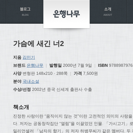
가슴에 새긴 너2
지음
김민기
브랜드
은행나무
|
발행일
2000년 7월 9일
|
ISBN
9788987976
사양
변형판 148x210 · 288쪽
|
가격
7,500원
분야
국내소설
수상/선정
2002년 중국 신세계 출판사 수출
책소개
진정한 사랑이란 “움직이지 않는 것”이란 고전적인 의미의 사랑을
다. 저자는 공동창작집단 “열림”을 이끌었던 인물. 「가시고기」로
밀리언셀러 「남자의 향기」의 저자 하병무씨가 같은 멤버다. 두 