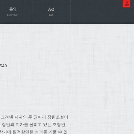
549
 그려낸 저자의 두 권짜리 장편소설이
 장안의 지가를 올리고 있는 조창인,
작가에 필적할만한 성과를 거둘 수 있