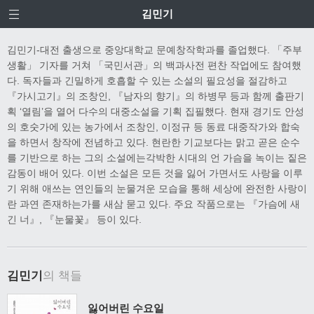
김민기
김민기-대전 출생으로 중앙대학교 문예창작학과를 졸업했다. 「주부
생활」 기자를 거쳐 「국민서관」의 백과사전 편찬 작업에도 참여했
다. 독자들과 긴밀하게 호흡할 수 있는 소설의 필요성을 절감하고
『가시고기』의 조창인, 『남자의 향기』의 하병무 등과 함께 출판기
획 ‘열림’을 열어 다수의 대중소설을 기획 집필했다. 현재 경기도 안성
의 호숫가에 있는 농가에서 조창인, 이정규 등 동료 대중작가와 합숙
을 하면서 창작에 전념하고 있다. 현란한 기교보다는 맑고 곧은 순수
를 기반으로 하는 그의 소설에는각박한 시대의 언 가슴을 녹이는 짙은
감동이 배어 있다. 이번 소설은 모든 것을 잃어 가면서도 사랑을 이루
기 위해 애쓰는 연인들의 눈물겨운 모습을 통해 세상에 완전한 사랑이
란 과연 존재하는가를 새삼 묻고 있다. 주요 작품으로는 『가슴에 새
긴 너』, 『눈물꽃』 등이 있다.
김민기
의 책들
잃어버린 수요일