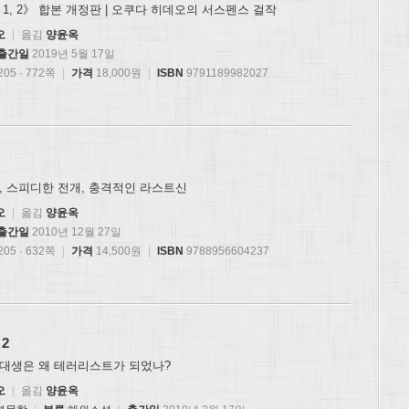
1, 2》 합본 개정판 | 오쿠다 히데오의 서스펜스 걸작
오
|
옮김
양윤옥
출간일
2019년 5월 17일
05 · 772쪽
|
가격
18,000원
|
ISBN
9791189982027
, 스피디한 전개, 충격적인 라스트신
오
|
옮김
양윤옥
출간일
2010년 12월 27일
05 · 632쪽
|
가격
14,500원
|
ISBN
9788956604237
2
대생은 왜 테러리스트가 되었나?
오
|
옮김
양윤옥