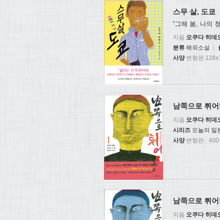
스무 살, 도쿄
“그해 봄, 나의 
지음
오쿠다 히데
분류
해외소설
|
사양
변형판 128x1
남쪽으로 튀어!
지음
오쿠다 히데
시리즈
오늘의 일
사양
변형판 · 40
남쪽으로 튀어!
지음
오쿠다 히데