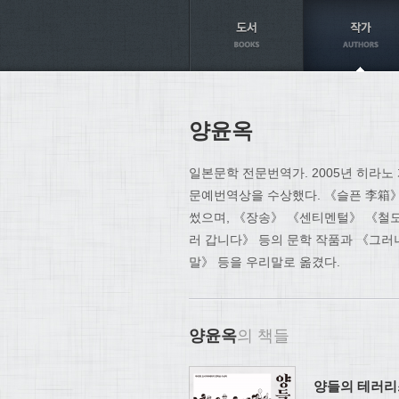
Axt
양윤옥
일본문학 전문번역가. 2005년 히라
문예번역상을 수상했다. 《슬픈 李箱
썼으며, 《장송》 《센티멘털》 《철
러 갑니다》 등의 문학 작품과 《그러
말》 등을 우리말로 옮겼다.
양윤옥
의 책들
양들의 테러