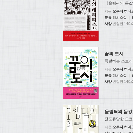
《올림픽의 몸값 
지음
오쿠다 히데
분류
해외소설
|
사양
변형판 140x2
꿈의 도시
폭발하는 스토리
지음
오쿠다 히데
분류
해외소설
|
사양
변형판 140x2
올림픽의 몸값 
전도유망한 도쿄
지음
오쿠다 히데