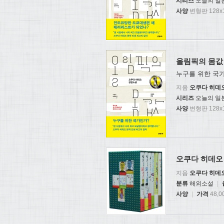
시리즈
오늘의 일
사양
변형판 128x1
올림픽의 몸값 
누구를 위한 국
지음
오쿠다 히데
시리즈
오늘의 일
사양
변형판 128x1
오쿠다 히데오 Be
지음
오쿠다 히데
분류
해외소설
|
사양
|
가격
48,0