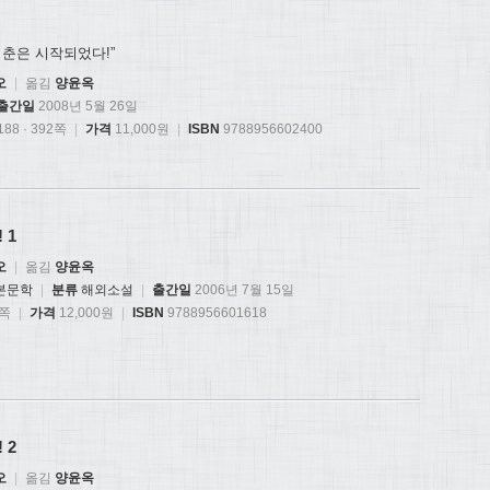
청춘은 시작되었다!”
오
|
옮김
양윤옥
출간일
2008년 5월 26일
88 · 392쪽
|
가격
11,000원
|
ISBN
9788956602400
 1
오
|
옮김
양윤옥
본문학
|
분류
해외소설
|
출간일
2006년 7월 15일
0쪽
|
가격
12,000원
|
ISBN
9788956601618
 2
오
|
옮김
양윤옥