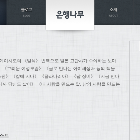
노 게이치로의 《일식》 번역으로 일본 고단샤가 수여하는 노마
》 《그리운 여성모습》 《글로 만나는 아이세상≫ 등의 책을
도원》 《칼에 지다》 《플라나리아》 《납 장미》 《지금 만나
니까 당신도 살아》 《내 사람을 만드는 말, 남의 사람을 만드는
리스트