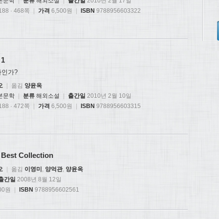
본문학
|
분류
해외소설
|
출간일
2010년 2월 17일
88 · 468쪽
|
가격
6,500원
|
ISBN
9788956603322
1
가인가?
오
|
옮김
양윤옥
본문학
|
분류
해외소설
|
출간일
2010년 2월 10일
88 · 472쪽
|
가격
6,500원
|
ISBN
9788956603315
st Collection
오
|
옮김
이영미
,
양억관
,
양윤옥
출간일
2008년 8월 12일
00원
|
ISBN
9788956602561