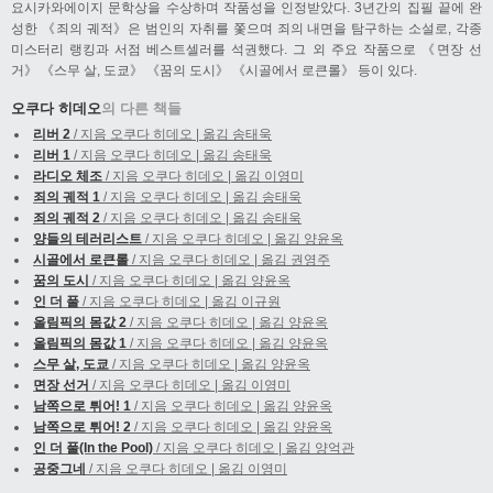
요시카와에이지 문학상을 수상하며 작품성을 인정받았다. 3년간의 집필 끝에 완
성한 《죄의 궤적》은 범인의 자취를 쫓으며 죄의 내면을 탐구하는 소설로, 각종
미스터리 랭킹과 서점 베스트셀러를 석권했다. 그 외 주요 작품으로 《면장 선
거》 《스무 살, 도쿄》 《꿈의 도시》 《시골에서 로큰롤》 등이 있다.
오쿠다 히데오
의 다른 책들
리버 2
/ 지음 오쿠다 히데오 | 옮김 송태욱
리버 1
/ 지음 오쿠다 히데오 | 옮김 송태욱
라디오 체조
/ 지음 오쿠다 히데오 | 옮김 이영미
죄의 궤적 1
/ 지음 오쿠다 히데오 | 옮김 송태욱
죄의 궤적 2
/ 지음 오쿠다 히데오 | 옮김 송태욱
양들의 테러리스트
/ 지음 오쿠다 히데오 | 옮김 양윤옥
시골에서 로큰롤
/ 지음 오쿠다 히데오 | 옮김 권영주
꿈의 도시
/ 지음 오쿠다 히데오 | 옮김 양윤옥
인 더 풀
/ 지음 오쿠다 히데오 | 옮김 이규원
올림픽의 몸값 2
/ 지음 오쿠다 히데오 | 옮김 양윤옥
올림픽의 몸값 1
/ 지음 오쿠다 히데오 | 옮김 양윤옥
스무 살, 도쿄
/ 지음 오쿠다 히데오 | 옮김 양윤옥
면장 선거
/ 지음 오쿠다 히데오 | 옮김 이영미
남쪽으로 튀어! 1
/ 지음 오쿠다 히데오 | 옮김 양윤옥
남쪽으로 튀어! 2
/ 지음 오쿠다 히데오 | 옮김 양윤옥
인 더 풀(In the Pool)
/ 지음 오쿠다 히데오 | 옮김 양억관
공중그네
/ 지음 오쿠다 히데오 | 옮김 이영미