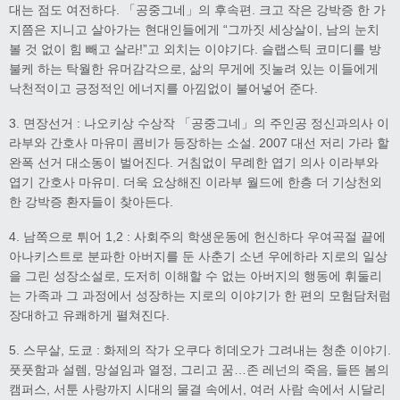
대는 점도 여전하다. 「공중그네」의 후속편. 크고 작은 강박증 한 가
지쯤은 지니고 살아가는 현대인들에게 “그까짓 세상살이, 남의 눈치
볼 것 없이 힘 빼고 살라!”고 외치는 이야기다. 슬랩스틱 코미디를 방
불케 하는 탁월한 유머감각으로, 삶의 무게에 짓눌려 있는 이들에게
낙천적이고 긍정적인 에너지를 아낌없이 불어넣어 준다.
3. 면장선거 : 나오키상 수상작 「공중그네」의 주인공 정신과의사 이
라부와 간호사 마유미 콤비가 등장하는 소설. 2007 대선 저리 가라 할
완폭 선거 대소동이 벌어진다. 거침없이 무례한 엽기 의사 이라부와
엽기 간호사 마유미. 더욱 요상해진 이라부 월드에 한층 더 기상천외
한 강박증 환자들이 찾아든다.
4. 남쪽으로 튀어 1,2 : 사회주의 학생운동에 헌신하다 우여곡절 끝에
아나키스트로 분파한 아버지를 둔 사춘기 소년 우에하라 지로의 일상
을 그린 성장소설로, 도저히 이해할 수 없는 아버지의 행동에 휘둘리
는 가족과 그 과정에서 성장하는 지로의 이야기가 한 편의 모험담처럼
장대하고 유쾌하게 펼쳐진다.
5. 스무살, 도쿄 : 화제의 작가 오쿠다 히데오가 그려내는 청춘 이야기.
풋풋함과 설렘, 망설임과 열정, 그리고 꿈…존 레넌의 죽음, 들뜬 봄의
캠퍼스, 서툰 사랑까지 시대의 물결 속에서, 여러 사람 속에서 시달리