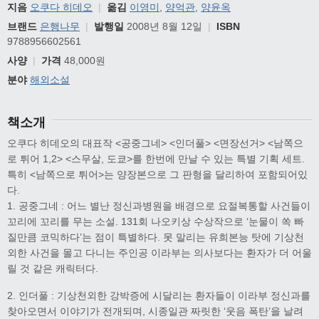
지음
오쿠다 히데오
|
옮김
이영미
,
양억관
,
양윤옥
브랜드
은행나무
|
발행일
2008년 8월 12일
|
ISBN
9788956602561
사양
|
가격
48,000원
분야
해외소설
책소개
오쿠다 히데오의 대표작 <공중그네> <인더풀> <면장선거> <남쪽으
로 튀어 1,2> <스무살, 도쿄>를 한번에 만날 수 있는 특별 기획 세트.
특히 <남쪽으로 튀어>는 양장본으로 그 판형을 달리하여 포함되어있
다.
1. 공중그네 : 어느 별난 정신과병원을 배경으로 요절복통할 사건들이
꼬리에 꼬리를 무는 소설. 131회 나오키상 수상작으로 ‘눈물이 쏙 빠
질만큼 코믹하다’는 점이 특별하다. 못 말리는 유희본능 탓에 기상천
외한 사건을 몰고 다니는 주인공 이라부는 의사보다는 환자가 더 어울
릴 것 같은 캐릭터다.
2. 인더풀 : 기상천외한 강박증에 시달리는 환자들이 이라부 정신과를
찾아오면서 이야기가 전개되며, 시종일관 짜릿한 ‘웃음 폭탄’을 날려