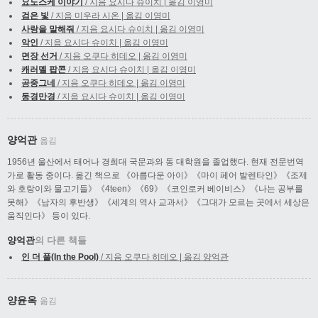
요노스케 이야기
/ 지음 요시다 슈이치 | 옮김 이영미
검은 빛
/ 지음 미우라 시온 | 옮김 이영미
사랑을 말해줘
/ 지음 요시다 슈이치 | 옮김 이영미
악인
/ 지음 요시다 슈이치 | 옮김 이영미
면장 선거
/ 지음 오쿠다 히데오 | 옮김 이영미
캐러멜 팝콘
/ 지음 요시다 슈이치 | 옮김 이영미
공중그네
/ 지음 오쿠다 히데오 | 옮김 이영미
동경만경
/ 지음 요시다 슈이치 | 옮김 이영미
양억관
옮김
1956년 울산에서 태어나 경희대 국문과와 동 대학원을 졸업했다. 현재 전문번역
가로 활동 중이다. 옮긴 책으로 《아름다운 아이》《마이 페어 발렌타인》《조제
와 호랑이와 물고기들》《4teen》《69》《코인로커 베이비스》《나는 공부를
못해》《남자의 후반생》《세계의 역사 교과서》《그대가 모르는 곳에서 세상은
움직인다》 등이 있다.
양억관
의 다른 책들
인 더 풀(In the Pool)
/ 지음 오쿠다 히데오 | 옮김 양억관
양윤옥
옮김