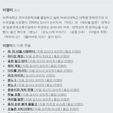
이영미
옮김
아주대학교 국어국문학과를 졸업하고 일본 와세다대학교 대학원 문학연구과 석
사과정을 수료했다. 2009년 요시다 슈이치의 《악인》과 《캐러멜 팝콘》 번역으
로 일본국제교류기금에서 주관하는 보라나비 저작・번역상의 첫 번역상을 수상
했다. 옮긴 책으로 《분노》 《요노스케 이야기》 《공중그네》 《마법의 주문》
《막차의 신》 《불타버린 지도》 등이 있다.
이영미
의 다른 책들
죄, 만 년을 사랑하다
/ 지음 요시다 슈이치 | 옮김 이영미
라디오 체조
/ 지음 오쿠다 히데오 | 옮김 이영미
숲은 알고 있다
/ 지음 요시다 슈이치 | 옮김 이영미
워터 게임
/ 지음 요시다 슈이치 | 옮김 이영미
다리를 건너다
/ 지음 요시다 슈이치 | 옮김 이영미
파크 라이프
/ 요시다 슈이치, 이영미
분노 1
/ 지음 요시다 슈이치 | 옮김 이영미
분노 2
/ 지음 요시다 슈이치 | 옮김 이영미
원숭이와 게의 전쟁
/ 지음 요시다 슈이치 | 옮김 이영미
하늘 모험
/ 지음 요시다 슈이치 | 옮김 이영미
캐러멜 팝콘
/ 지음 요시다 슈이치 | 옮김 이영미
용의 손은 붉게 물들고
/ 지음 미치오 슈스케 | 옮김 이영미
오늘은 서비스데이
/ 지음 슈카와 미나토 | 옮김 이영미