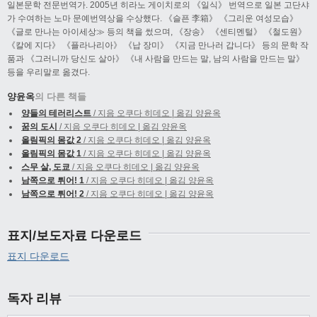
일본문학 전문번역가. 2005년 히라노 게이치로의 《일식》 번역으로 일본 고단샤
가 수여하는 노마 문예번역상을 수상했다. 《슬픈 李箱》 《그리운 여성모습》
《글로 만나는 아이세상≫ 등의 책을 썼으며, 《장송》 《센티멘털》 《철도원》
《칼에 지다》 《플라나리아》 《납 장미》 《지금 만나러 갑니다》 등의 문학 작
품과 《그러니까 당신도 살아》 《내 사람을 만드는 말, 남의 사람을 만드는 말》
등을 우리말로 옮겼다.
양윤옥
의 다른 책들
양들의 테러리스트
/ 지음 오쿠다 히데오 | 옮김 양윤옥
꿈의 도시
/ 지음 오쿠다 히데오 | 옮김 양윤옥
올림픽의 몸값 2
/ 지음 오쿠다 히데오 | 옮김 양윤옥
올림픽의 몸값 1
/ 지음 오쿠다 히데오 | 옮김 양윤옥
스무 살, 도쿄
/ 지음 오쿠다 히데오 | 옮김 양윤옥
남쪽으로 튀어! 1
/ 지음 오쿠다 히데오 | 옮김 양윤옥
남쪽으로 튀어! 2
/ 지음 오쿠다 히데오 | 옮김 양윤옥
표지/보도자료 다운로드
표지 다운로드
독자 리뷰