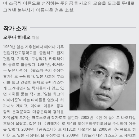
며 조금씩 어른으로 성장하는 주인공 히사오의 모습을 도쿄를 무대로
그려낸 눈부시게 아름다운 청춘 소설.
작가 소개
오쿠다 히데오
지음
1959년 일본 기후현에서 태어나 기후
현립기잔고등학교를 졸업하고 잡지
편집자, 기획자, 구성작가, 카피라이
터 등으로 활동했다. 1997년, 40세라
는 늦은 나이에 《팝스타 존의 수상한
휴가》로 등단했다. 일본 사회의 부조
리를 쉽고 간결한 문체로 유머러스하
게 그려내면서도 독자들에게 잊고 있
던 가치를 묻는 작가로, ‘일본 최고의
이야기꾼’이라는 타이틀을 얻었다. 히
가시노 게이고, 미야베 미유키 등과
함께 본격문학과 대중문학의 경계를
자유롭게 오가는 크로스오버 작가로도 꼽힌다. 2002년 《인 더 풀》로 나오키상
후보에 올랐고, 같은 해 《방해자》로 제4회 오야부하루히코상을 수상하며 이름
을 알렸다. 2004년 《공중그네》로 제131회 나오키상을, 2006년 《남쪽으로 튀
어!》로 일본 서점대상을 수상하였다. 2009년 《양들의 테러리스트》로 제43회