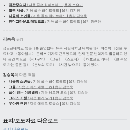
직관주의자
/ 지음 콜슨 화이트헤드 | 옮김 소슬기
할렘 셔플
/ 지음 콜슨 화이트헤드 | 옮김 김지원
니클의 소년들
/ 지음 콜슨 화이트헤드 | 옮김 김승욱
언더그라운드 레일로드
/ 지음 콜슨 화이트헤드 | 옮김 황근하
김승욱
옮김
성균관대학교 영문과를 졸업했다. 뉴욕 시립대학교 대학원에서 여성학 과정을 수
료하고 〈동아일보〉 문화부 기자로 근무했으며, 현재 전문 번역가로 활동하고 있
다. 옮긴 책으로 《제1구역》 《그들》 《스토너》 《19호실로 가다》 《먼 북으
로 가는 좁은 길》 《분노의 포도》 《시간 밖으로》 등이 있다.
김승욱
의 다른 책들
니클의 소년들
/ 지음 콜슨 화이트헤드 | 옮김 김승욱
그들
/ 지음 조이스 캐럴 오츠 | 옮김 김승욱
풀이 있는 여름별장
/ 지음 헤르만 코흐 | 옮김 김승욱
그리스 기행
/ 지음 헨리 밀러 | 옮김 김승욱
우아한 연인
/ 지음 에이모 토울스 | 옮김 김승욱
표지/보도자료 다운로드
표지 다운로드