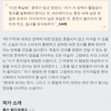
“이건 확실해.” 중위가 빙긋 웃었다. “저기 저 장벽이 틀림없이
효과를 발휘해야 한다는 것. 바리케이드는 혼란 속에 남은 유
일한 은유야. 마지막까지 남은 유일한 것. 혼돈이 들어오지 못
하게 막고, 질서를 유지해주지.”_
144쪽
‘제1구역’에 세워진 장벽에 대한 믿음은 흔들리지 않고 지켜질 수 있을
까. 소설은 마크 스피츠의 황폐하고 공허한 내면 묘사를 통해 트라우
마는 반복될 것임을 암시한다. 죽음의 군대를 영원히 견딜 수 있는 장
벽이란 존재하지 않음을 의미하는 것은 아닐까. 그럼에도 마크 스피츠
는 “누구 못지않게 평범한 사람이고, 그 덕분에 이 평범한 세상에서 이
점을 누리고 있다는 점과 상관없이 (…) 문을 열고 망령들의 바다로 걸
어 들어갔다.” 여기 평범한 한 인물의 ‘그럼에도’라는 것이야말로 현대
사회에서 지속되어야 할 삶의 기제가 아닐까.
“현대에 보내는 찬사, 그리고 그 종말에 미리 표하는 애도”로서 빛나는
영감을 선사하는 소설이다.
작가 소개
콜슨 화이트헤드
지음