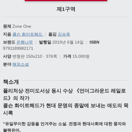
제1구역
원제
Zone One
지음
콜슨 화이트헤드
|
옮김
김승욱
브랜드
은행나무
|
발행일
2019년 6월 14일
|
ISBN
9791189982171
사양
변형판 150x210 · 376쪽
|
가격
15,000원
분야
해외소설
책소개
퓰리처상·전미도서상 동시 수상 《언더그라운드 레일로
드》의 작가
콜슨 화이트헤드가 현대 문명의 종말에 보내는 애도의 묵
시록
“유일무이한 감동을 안겨주는 소설. 전쟁과 현대사회에 대한 풍자와
블랙유머,