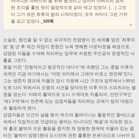
어머니는 아버지의 몸 위에 웅크리고 앉아서 아버지의 창자
한 조각을 홀린 듯이 열정적으로 갉아 먹고 있었다. (…) 그것
이 그가 겪은 최후의 밤의 시작이었다. 모두 저마다 그런 기억
을 갖고 있었다._
105쪽
소설은, 원인을 알 수 없는 파괴적인 전염병이 전 세계를 덮친 ‘최후의
밤’ 몇 년 후 재건 작업이 한창인 뉴욕 맨해튼 다운타운을 배경으로,
감염된 자들을 수색해 처리하는 임무에 자원한 주인공의 운명적인 사
흘을 그린다.
종말 이전 “전형적이고 평균적인 대다수”에 속했던 그는 종말 이후의
세계인 지금 여기에서는 “어떤 의미에서 그제야 비로소 완전해”진다.
그는 생존자 캠프에 머물던 당시 자원해 나간 구조대 업무에서 I-95번
도로 다리 위에서의 모종의 사건을 맞닥뜨린 이후 마크 스피츠라는 별
명을 얻는다. 이때의 활약으로 도시 수색대로 차출되어, 안전구역인
‘제1구역’에서 잔존해 있는 감염자들을 처리하는 오메가 팀의 대원으
로 활동하게 된다.
감염자들은 인간의 살을 뜯어 먹으려 몰려다니는 활동적인 좀비(소설
속에서 직접적으로 언급되는 용어는 아니다)인 ‘해골’과 익숙한 장소
에 홀로 붙박여 모든 활동을 중지한 채 영원한 현재에 머물러 있는 좀
비인 ‘붙박이 망령’(현대 도시인에 관한 훌륭한 은유다)으로 나뉘어 있