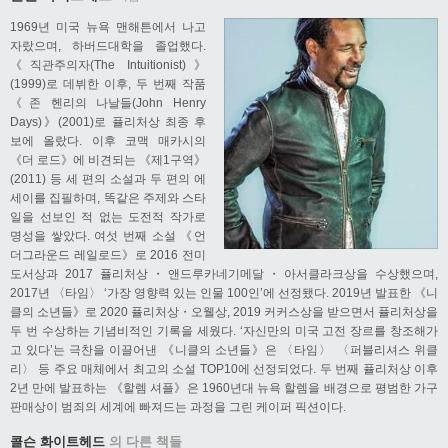
1969년 미국 뉴욕 맨해튼에서 나고
자랐으며, 하버드대학을 졸업했다.
《직관주의자(The Intuitionist)》
(1999)로 데뷔한 이후, 두 번째 작품
《존 헨리의 나날들(John Henry
Days)》(2001)로 퓰리처상 최종 후
보에 올랐다. 이후 코맥 매카시의
《더 로드》에 비견되는 《제1구역》
(2011) 등 세 편의 소설과 두 편의 에
세이를 집필하며, 똑같은 주제와 스타
일을 선보인 적 없는 도전적 작가로
명성을 쌓았다. 여섯 번째 소설 《언
더그라운드 레일로드》로 2016 전미
도서상과 2017 퓰리처상・앤드루카네기메달・아서클라크상을 수상했으며,
2017년 〈타임〉 ‘가장 영향력 있는 인물 100인’에 선정됐다. 2019년 발표한 《니
클의 소년들》로 2020 퓰리처상・오웰상, 2019 커커스상을 받으면서 퓰리처상을
두 번 수상하는 기념비적인 기록을 세웠다. ‘자신만의 미국 고전 장르를 창조해가
고 있다’는 극찬을 이끌어낸 《니클의 소년들》은 〈타임〉 〈퍼블리셔스 위클
리〉 등 주요 매체에서 최고의 소설 TOP10에 선정되었다. 두 번째 퓰리처상 이후
2년 만에 발표하는 《할렘 셔플》은 1960년대 뉴욕 할렘을 배경으로 평범한 가구
판매상이 범죄의 세계에 빠져드는 과정을 그린 케이퍼 픽션이다.
콜슨 화이트헤드
의 다른 책들