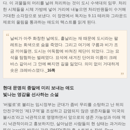
다. 이 괴물들의 머리를 날려 처리하는 것이 도시 수색대의 임무. 처리
한 시체들을 시체 가방에 넣어 거리에 내놓으면 처리반원들이 수거해
거대한 소각장으로 보낸다. 이 장면에서 독자는 9.11 테러와 그라운드
제로의 울림을 통과하는 애도의 텍스트를 읽게 된다.
날씨가 아주 화창한 날에도, 흩날리는 재 때문에 도시라는 팔
레트는 회색으로 숨을 죽였다. 그리고 여기에 구름과 비가 조
금 끼어들면, 도시는 어둑함에 바쳐진 제단이 되었다. 그는 묘
석을 탐험하는 벌레였다. 묘석에 새겨진 단어와 이름이 크레
바스 같아서 그 안에 빠지면 길을 잃었다. 의미 없이 거대하게
솟은 크레바스였다._
16쪽
현대 문명의 종말에 미리 보내는 애도
빛나는 영감을 선사하는 소설
‘버펄로’로 불리는 임시정부는 군대가 좀비 무리를 소탕하고 난 뒤의
안전구역인 ‘제1구역’을 조성하고 감염되지 않은 생존자들을 ‘미국의
불사조’라고 낙관적으로 명명하면서 앞으로의 생존 가능성과 미래 역
시 낙관적이라고 홍보하지만, 살아남은 사람들의 현 상태는 과거라는
뜻의 ‘past’와 발음이 같은 ‘PASD(종말 후 스트레스 장애, Post