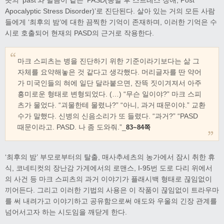
Apocalyptic Stress Disorder)’로 진단된다. 살아 있는 거의 모든 사람
들에게 ‘최후의 밤’에 대한 끔찍한 기억이 존재하며, 이러한 기억은 수
시로 호출되어 현재의 PASD의 근거로 작용한다.
마크 스피츠는 병을 진단하기 위한 기준이라기보다는 삶 그
자체를 요약해놓은 것 같다고 생각했다. 머리글자를 딴 약어
가 미국인들의 혀에 일단 달라붙으면, 잔뜩 짓이겨져서 아주
흥미로운 형태로 변형되었다. (…) “무슨 일이야?” 마크 스피
츠가 물었다. “괴물한테 물렸나?” “아니, 과거 때문이야.” 교환
수가 말했다. 신병의 신음소리가 또 들렸다. “과거?” “PASD
때문이라고. PASD. 나 좀 도와줘.”_
83~84쪽
‘최후의 밤’ 부모로부터의 탈출, 매사추세츠의 농가에서 잠시 취한 휴
식, 코네티컷의 장난감 가게에서의 로맨스, I-95번 도로 다리 위에서
의 사건 등 마크 스피츠의 과거 이야기가 플래시백 형태로 끊임없이
끼어든다. 그리고 이러한 기법의 사용은 이 작품이 끊임없이 트라우마
를 써 내려가고 이야기하고 공유함으로써 애도와 우울의 긴장 관계를
넘어서고자 하는 시도임을 깨닫게 한다.