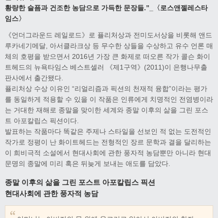
황량한 슬픔과 건조한 농담으로 가득한 문장들.”_〈로스앤젤레스타
임스〉
《언더그라운드 레일로드》로 퓰리처상과 전미도서상을 비롯해 앤드
루카네기메달, 아서클라크상 등 무수한 상들을 수상하고 유수 언론 매
체의 호평을 받으면서 2016년 가장 큰 화제로 떠오른 작가 콜슨 화이
트헤드의 뉴욕타임스 베스트셀러 《제1구역》(2011)이 은행나무출
판사에서 출간됐다.
퓰리처상 수상 이유인 “리얼리즘과 픽션의 천재적 융합”이라는 평가
를 동일하게 적용할 수 있을 이 작품은 인류에게 치명적인 전염병이라
는 거대한 재해로 종말을 맞이한 세계와 종말 이후의 삶을 그린 포스
트 아포칼립스 픽션이다.
발표하는 작품마다 똑같은 주제나 스타일을 선보인 적 없는 도전적인
작가로 정평이 난 화이트헤드는 전형적인 장르 문학과 결을 달리하는
이 희비극적 소설에서 현대사회에 관한 풍자적 농담뿐만 아니라 현대
문명의 종말에 미리 혹은 뒤늦게 보내는 애도를 담았다.
종말 이후의 삶을 그린 포스트 아포칼립스 픽션
현대사회에 관한 풍자적 농담