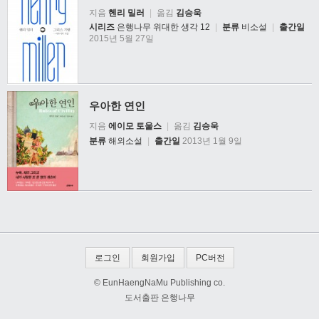
지음
헨리 밀러
|
옮김
김승욱
시리즈
은행나무 위대한 생각 12
|
분류
비소설
|
출간일
2015년 5월 27일
우아한 연인
지음
에이모 토울스
|
옮김
김승욱
분류
해외소설
|
출간일
2013년 1월 9일
로그인
회원가입
PC버전
© EunHaengNaMu Publishing co.
도서출판 은행나무