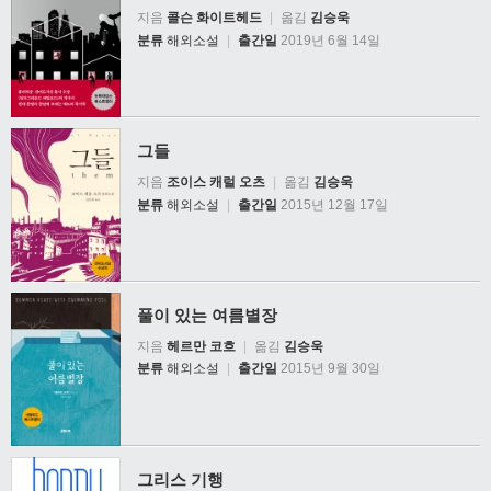
지음
콜슨 화이트헤드
|
옮김
김승욱
분류
해외소설
|
출간일
2019년 6월 14일
그들
지음
조이스 캐럴 오츠
|
옮김
김승욱
분류
해외소설
|
출간일
2015년 12월 17일
풀이 있는 여름별장
지음
헤르만 코흐
|
옮김
김승욱
분류
해외소설
|
출간일
2015년 9월 30일
그리스 기행