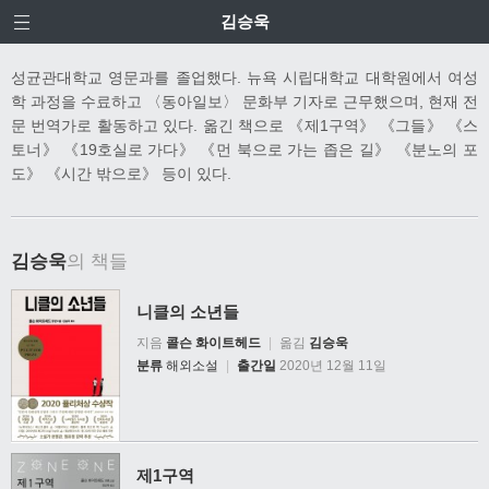
김승욱
성균관대학교 영문과를 졸업했다. 뉴욕 시립대학교 대학원에서 여성
학 과정을 수료하고 〈동아일보〉 문화부 기자로 근무했으며, 현재 전
문 번역가로 활동하고 있다. 옮긴 책으로 《제1구역》 《그들》 《스
토너》 《19호실로 가다》 《먼 북으로 가는 좁은 길》 《분노의 포
도》 《시간 밖으로》 등이 있다.
김승욱
의 책들
니클의 소년들
지음
콜슨 화이트헤드
|
옮김
김승욱
분류
해외소설
|
출간일
2020년 12월 11일
제1구역