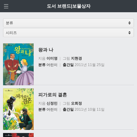
도서 브랜드|보물상자
왕과 나
지음
이미영
|
그림
지현경
분류
어린이
|
출간일
2011년 11월 25일
피가로의 결혼
지음
신정민
|
그림
오희정
분류
어린이
|
출간일
2011년 10월 11일