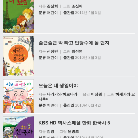
지음
김선희
|
그림
조신애
분류
어린이
|
출간일
2011년 4월 5일
슬근슬근 박 타고 인당수에 몸 던져
지음
신정민
|
그림
최선영
분류
어린이
|
출간일
2010년 8월 3일
오늘은 내 생일이야
지음
나카가와 히로타카
|
옮김
이정원
|
그림
하세가와 요
시후미
분류
어린이
|
출간일
2010년 6월 4일
KBS HD 역사스페셜 만화 한국사 5
지음
김영
|
그림
원병조