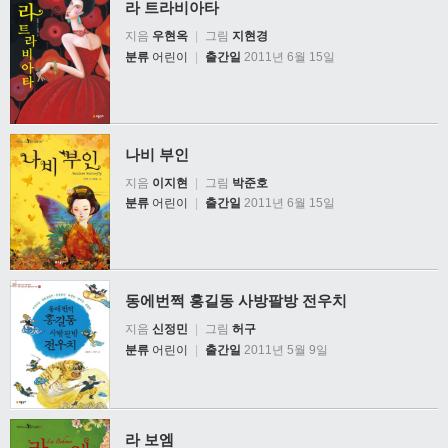
라 트라비아타
지음
우현옥
|
그림
지현경
분류
어린이
|
출간일
2011년 6월 15일
나비 부인
지음
이지현
|
그림
박준호
분류
어린이
|
출간일
2011년 6월 15일
동에번쩍 홍길동 사방팔방 전우치
지음
신정민
|
그림
허구
분류
어린이
|
출간일
2011년 5월 9일
라 보엠