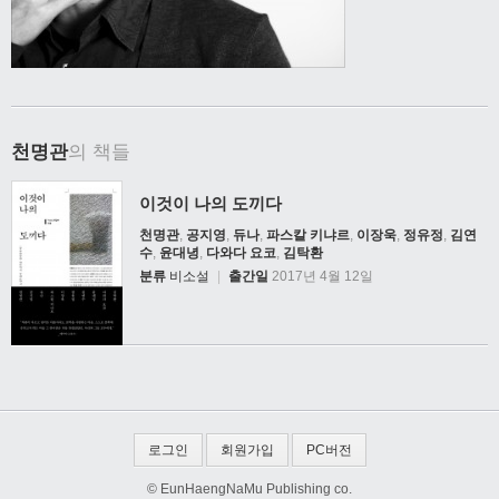
천명관
의 책들
이것이 나의 도끼다
천명관
,
공지영
,
듀나
,
파스칼 키냐르
,
이장욱
,
정유정
,
김연
수
,
윤대녕
,
다와다 요코
,
김탁환
분류
비소설
|
출간일
2017년 4월 12일
로그인
회원가입
PC버전
© EunHaengNaMu Publishing co.