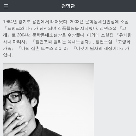
천명관
1964년 경기도 용인에서 태어났다. 2003년 문학동네신인상에 소설
「프랭크와 나」가 당선되며 작품활동을 시작했다. 장편소설 『고
래』로 2004년 문학동네소설상을 수상했다. 이외에 소설집 『유쾌한
하녀 마리사』 『칠면조와 달리는 육체노동자』, 장편소설 『고령화
가족』 『나의 삼촌 브루스 리1, 2』 『이것이 남자의 세상이다』가
있다.