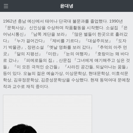
윤대녕
1962년 충남 예산에서 태어나 단국대 불문과를 졸업했다. 1990년
『문학사상』 신인상을 수상하며 작품활동을 시작했다. 소설집 『은
어낚시통신』 『남쪽 계단을 보라』 『많은 별들이 한곳으로 흘러갔
다』 『누가 걸어간다』 『제비를 기르다』 『대설주의보』 『도자
기 박물관』, 장편소설 『옛날 영화를 보러 갔다』 『추억의 아주 먼
곳』 『달의 지평선』 『미란』 『눈의 여행자』 『호랑이는 왜 바다
로 갔나』 『피에로들의 집』, 산문집 『그녀에게 얘기해주고 싶은 것
들』 『이 모든 극적인 순간들』 『사라진 공간들, 되살아나는 꿈들』
등이 있다. 오늘의 젊은 예술가상, 이상문학상, 현대문학상, 이효석문
학상, 김유정문학상, 김준성문학상을 수상했다. 현재 동덕여대 문예창
작과 교수로 재직 중이다.