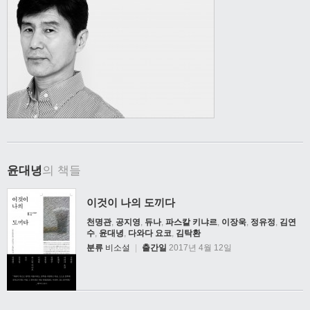
윤대녕
의 책들
이것이 나의 도끼다
천명관
,
공지영
,
듀나
,
파스칼 키냐르
,
이장욱
,
정유정
,
김연
수
,
윤대녕
,
다와다 요코
,
김탁환
분류
비소설
|
출간일
2017년 4월 12일