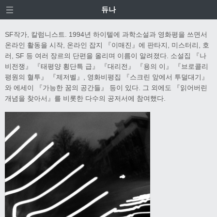
듀나
SF작가, 칼럼니스트. 1994년 하이텔에 과학소설과 영화평을 쓰면서
온라인 활동을 시작, 온라인 잡지 『이매진』에 판타지, 미스터리, 호
러, SF 등 여러 장르의 단편을 올리며 이름이 알려졌다. 소설집 『나
비전쟁』 『태평양 횡단특 급』 『대리전』 『용의 이』 『브로콜리
평원의 혈투』 『제저벨』, 영화비평집 『스크린 앞에서 투덜대기』
와 에세이 『가능한 꿈의 공간들』 등이 있다. 그 외에도 『읽어버린
개념을 찾아서』를 비롯한 다수의 공저서에 참여했다.