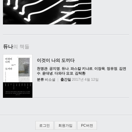
듀나
의 책들
이것이 나의 도끼다
천명관
,
공지영
,
듀나
,
파스칼 키냐르
,
이장욱
,
정유정
,
김연
수
,
윤대녕
,
다와다 요코
,
김탁환
분류
비소설
|
출간일
2017년 4월 12일
로그인
회원가입
PC버전