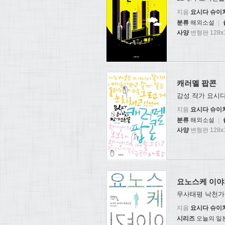
지음
요시다 슈이
분류
해외소설
|
사양
변형판 128x1
캐러멜 팝콘
감성 작가 요시
지음
요시다 슈이
분류
해외소설
|
사양
변형판 128x1
요노스케 이야
무사태평 낙천가 
지음
요시다 슈이
시리즈
오늘의 일