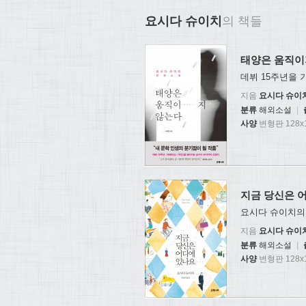
요시다 슈이치
의 책들
태양은 움직이
데뷔 15주년을
지음
요시다 슈이
분류
해외소설
|
사양
변형판 128x1
지금 당신은 
요시다 슈이치의
지음
요시다 슈이
분류
해외소설
|
사양
변형판 128x1