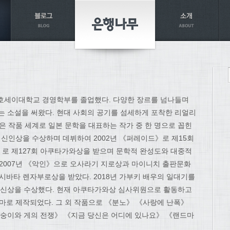
 호세이대학교 경영학부를 졸업했다. 다양한 장르를 넘나들며
는 소설을 써왔다. 현대 사회의 공기를 섬세하게 포착한 리얼리
은 작품 세계로 일본 문학을 대표하는 작가 중 한 명으로 꼽힌
계 신인상을 수상하며 데뷔하여 2002년 《퍼레이드》로 제15회
로 제127회 아쿠타가와상을 받으며 문학적 완성도와 대중적
 2007년 《악인》으로 오사라기 지로상과 마이니치 출판문화
 시바타 렌자부로상을 받았다. 2018년 가부키 배우의 일대기를
신상을 수상했다. 현재 아쿠타가와상 심사위원으로 활동하고
라마로 제작되었다. 그 외 작품으로 《분노》 《사랑에 난폭》
숭이와 게의 전쟁》 《지금 당신은 어디에 있나요》 《랜드마