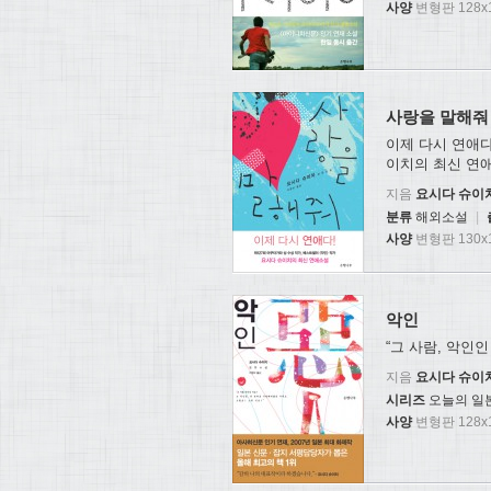
사양
변형판 128x1
사랑을 말해줘
이제 다시 연애
이치의 최신 연
지음
요시다 슈이
분류
해외소설
|
사양
변형판 130x1
악인
“그 사람, 악인
지음
요시다 슈이
시리즈
오늘의 일
사양
변형판 128x1