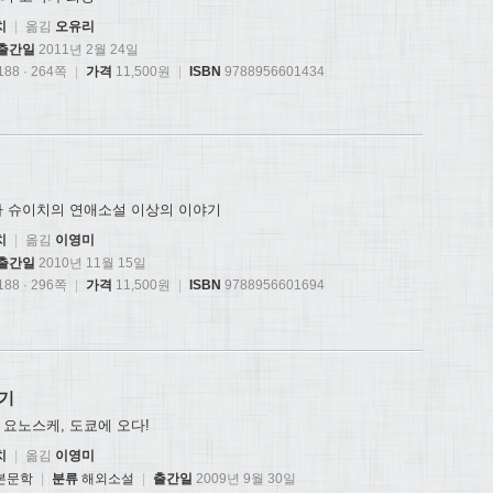
치
|
옮김
오유리
출간일
2011년 2월 24일
88 · 264쪽
|
가격
11,500원
|
ISBN
9788956601434
다 슈이치의 연애소설 이상의 이야기
치
|
옮김
이영미
출간일
2010년 11월 15일
88 · 296쪽
|
가격
11,500원
|
ISBN
9788956601694
기
요노스케, 도쿄에 오다!
치
|
옮김
이영미
본문학
|
분류
해외소설
|
출간일
2009년 9월 30일