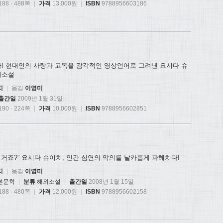
88 · 488쪽
|
가격
13,000원
|
ISBN
9788956603186
다! 현대인의 사랑과 고독을 감각적인 영상언어로 그려낸 요시다 슈
애소설
치
|
옮김
이영미
출간일
2009년 1월 31일
90 · 224쪽
|
가격
10,000원
|
ISBN
9788956602851
인 거죠?” 요시다 슈이치, 인간 심연의 악의를 날카롭게 파헤치다!
치
|
옮김
이영미
본문학
|
분류
해외소설
|
출간일
2008년 1월 15일
88 · 480쪽
|
가격
12,000원
|
ISBN
9788956602158