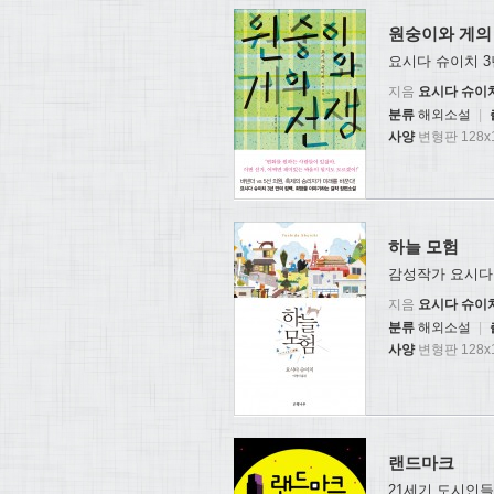
원숭이와 게의
요시다 슈이치 3
지음
요시다 슈이
분류
해외소설
|
사양
변형판 128x1
하늘 모험
감성작가 요시다
지음
요시다 슈이
분류
해외소설
|
사양
변형판 128x1
랜드마크
21세기 도시인