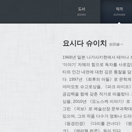
Axt
요시다 슈이치
吉田修一
1968년 일본 나가사키현에서 태어나
‘이야기’ 자체의 힘으로 독자를 사로잡
티와 인간 내면에 대한 깊은 통찰을 담
다. 1997년 《최후의 아들》로 문학
야마모토 슈고로상을, 《파크 라이프》
공감력을 함께 갖춘 작가로 떠올랐다.
상을, 2010년 《요노스케 이야기》로
그린 《국보》로 예술선장 문부과학대
있으며, 그의 작품 다수가 영화나 드
《동경만경》 《다리를 건너다》 《원
크》 《캐러멜 팝콘》 등이 있다.