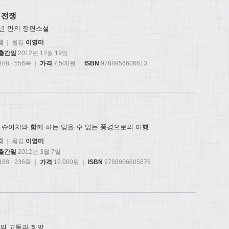
 전쟁
년 만의 장편소설
치
|
옮김
이영미
출간일
2012년 12월 19일
88 · 556쪽
|
가격
7,500원
|
ISBN
9788956606613
 슈이치와 함께 하는 잊을 수 없는 풍경으로의 여행
치
|
옮김
이영미
출간일
2012년 3월 7일
88 · 236쪽
|
가격
12,000원
|
ISBN
9788956605876
들의 고독과 희망