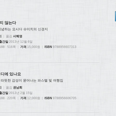
지 않는다
 기념하는 요시다 슈이치의 신경지
치
|
옮김
서혜영
출간일
2013년 12월 6일
88 · 516쪽
|
가격
15,000원
|
ISBN
9788956607313
어디에 있나요
 따뜻한 감성이 묻어나는 파스텔 빛 여행집
치
|
옮김
권남희
출간일
2013년 2월 15일
88 · 220쪽
|
가격
12,000원
|
ISBN
9788956606705