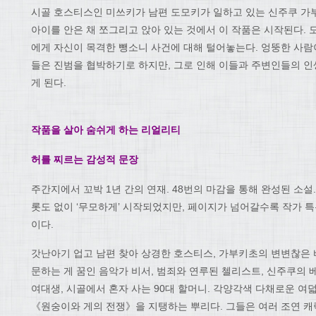
시골 호스티스인 미쓰키가 남편 도모키가 일하고 있는 신주쿠 가
아이를 안은 채 쪼그리고 앉아 있는 것에서 이 작품은 시작된다.
에게 자신이 목격한 뺑소니 사건에 대해 털어놓는다. 엉뚱한 사람
들은 진범을 협박하기로 하지만, 그로 인해 이들과 주변인들의 인
게 된다.
작품을 살아 숨쉬게 하는 리얼리티
허를 찌르는 감성적 문장
주간지에서 꼬박 1년 간의 연재. 48번의 마감을 통해 완성된 소
롯도 없이 ‘무모하게’ 시작되었지만, 페이지가 넘어갈수록 작가 
이다.
갓난아기 업고 남편 찾아 상경한 호스티스, 가부키초의 변변찮은 바
문하는 게 꿈인 음악가 비서, 범죄와 연루된 첼리스트, 신주쿠의 
여대생, 시골에서 혼자 사는 90대 할머니. 각양각색 다채로운 여
《원숭이와 게의 전쟁》을 지탱하는 뿌리다. 그들은 여러 조연 