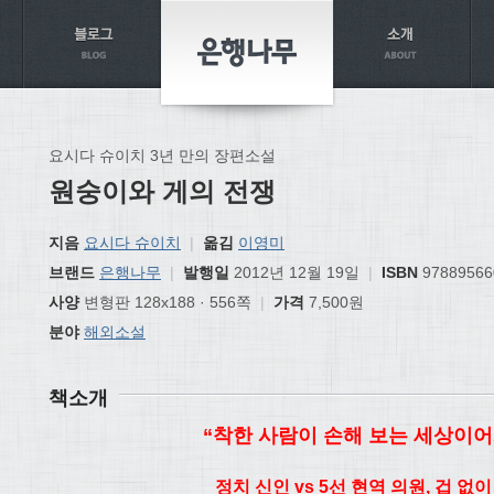
요시다 슈이치 3년 만의 장편소설
원숭이와 게의 전쟁
지음
요시다 슈이치
|
옮김
이영미
브랜드
은행나무
|
발행일
2012년 12월 19일
|
ISBN
97889566
사양
변형판 128x188 · 556쪽
|
가격
7,500원
분야
해외소설
책소개
“착한 사람이 손해 보는 세상이어서
정치 신인 vs 5선 현역 의원, 겁 없