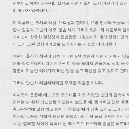
연루되고 헤쳐나가는데, ‘실제로 저런 인물이 도시 어딘가에 있지 
리 묘사가 압권이다.
이 작품에는 도시와 시골, 대학생과 할머니, 유명 인사와 뒷골목 주
한 사람들의 모습이 아주 ‘평범’하게 그려져 있다. 책 처음부터 
레이션이 함유한 일상성과 평범함은 《원숭이와 게의 전쟁》만의 
의 그저 그런 일상이야말로 드라마라는 사실을 이야기한다.
바텐더 출신의 청년이 정치 베테랑 5선 의원과 의원 선거에서 맞
터를 직접 만났다. 그에게 자신이 작품 속에서 만들어낼 상황 등 
충분히 가능한 이야기다”라는 말을 듣고 확신을 갖고 썼다고 한다
그러나 단순히 리얼리티에만 주력한 작품은 아니다.
미나토의 온몸에 에노모토 요스케를 차로 치었던 순간의 감촉이 되
건너는 술 취한 에노모토의 모습이 보였을 때, 움켜쥐고 있던 핸들
촉, 운전석에 덜컹 하고 등이 파묻혔을 때의 감촉 그리고 그때까
어나갈 것처럼 전해진 전신의 파열감. 모든 게 끝날 때까지 아무 
서 눈 깜짝할 사이에 육박해 온 에노모토 요스케의 얼굴은 헤드라