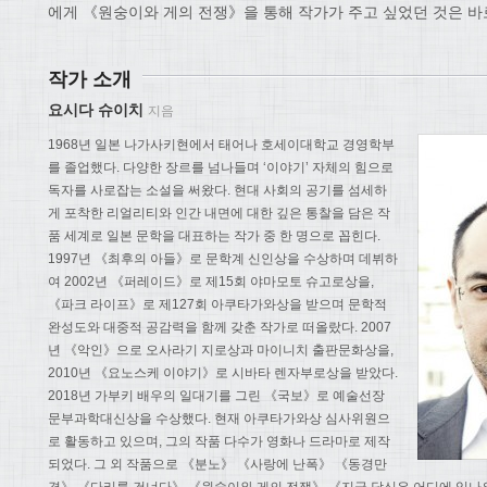
에게 《원숭이와 게의 전쟁》을 통해 작가가 주고 싶었던 것은 바
작가 소개
요시다 슈이치
지음
1968년 일본 나가사키현에서 태어나 호세이대학교 경영학부
를 졸업했다. 다양한 장르를 넘나들며 ‘이야기’ 자체의 힘으로
독자를 사로잡는 소설을 써왔다. 현대 사회의 공기를 섬세하
게 포착한 리얼리티와 인간 내면에 대한 깊은 통찰을 담은 작
품 세계로 일본 문학을 대표하는 작가 중 한 명으로 꼽힌다.
1997년 《최후의 아들》로 문학계 신인상을 수상하며 데뷔하
여 2002년 《퍼레이드》로 제15회 야마모토 슈고로상을,
《파크 라이프》로 제127회 아쿠타가와상을 받으며 문학적
완성도와 대중적 공감력을 함께 갖춘 작가로 떠올랐다. 2007
년 《악인》으로 오사라기 지로상과 마이니치 출판문화상을,
2010년 《요노스케 이야기》로 시바타 렌자부로상을 받았다.
2018년 가부키 배우의 일대기를 그린 《국보》로 예술선장
문부과학대신상을 수상했다. 현재 아쿠타가와상 심사위원으
로 활동하고 있으며, 그의 작품 다수가 영화나 드라마로 제작
되었다. 그 외 작품으로 《분노》 《사랑에 난폭》 《동경만