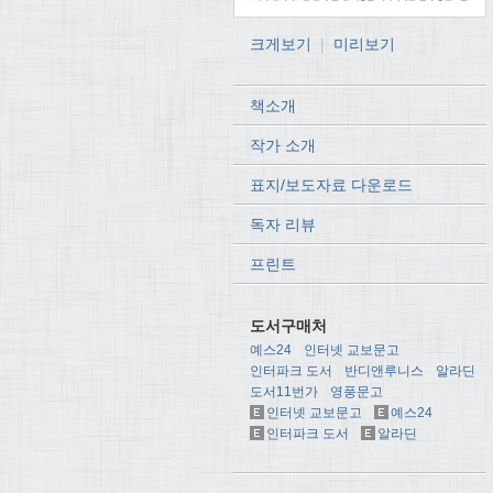
크게보기
|
미리보기
책소개
작가 소개
표지/보도자료 다운로드
독자 리뷰
프린트
도서구매처
예스24
인터넷 교보문고
인터파크 도서
반디앤루니스
알라딘
도서11번가
영풍문고
인터넷 교보문고
예스24
인터파크 도서
알라딘