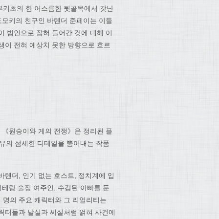
부키초의 한 어스름한 뒷골목에서 갓난
 도모키의 친구인 바텐더 준페이는 이들
이 범인으로 잡혀 들어간 것에 대해 이
생이 전혀 예상치 못한 방향으로 흐르
설. 《원숭이와 게의 전쟁》은 정리된 플
특유의 섬세한 디테일을 뿜어내는 작품
텐더, 인기 없는 호스트, 정치계에 입
베테랑 술집 여주인, 수감된 아빠를 둔
덟 명의 주요 캐릭터와 그 리얼리티는
캐릭터들과 날실과 씨실처럼 얽혀 사건에