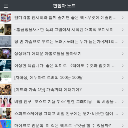
편집자 노트
앤디워홀 전시회와 함께 즐기면 좋은 책 <무엇이 예술인가>를 소개합니다다다닷
<황금방울새> 한 폭의 그림에서 시작된 매혹적 오디세이
텅 빈 가슴으로 부르는 노래,<노래는 누가 듣는가>(제1회 황산벌청년문학상 수상작)
상상하기 어려운 아홀로틀을 톺아보기
이상한 책입니다, 좋은 의미로-《책에도 수컷과 암컷이 있습니다》 편집 후기
[자화상] 에두아르 르베의 100문 100답
[미드와 가족 1탄] 가족끼리 이러기야?
비밀 친구, ‘포스트 기욤 뮈소’ 엘렌 그레미용 – 뤽 베송을 만나다
스피드스케이팅 그리고 비밀 친구에는 뭔가 비슷한 점이 있다!
마이크로 인문학, 이 작은 책으로 무엇을 할 수 있을까?