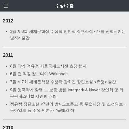
수상/수출
2012
3월 제8회 세계문학상 수상작 전민식 장편소설 <개를 산책시키는
남자> 출간
2011
6월 작가 정유정 서울국제도서전 초청 행사
6월 전 직원 캄보디아 Wokrshop
7월 제7회 세계문학상 수상작 강희진 장편소설 <유령> 출간
9월 영국작가 알랭 드 보통 방한 Interpark & Naver 강연회 및 와
우북페스티벌 사인회 개최
정유정 장편소설 <7년의 밤> 교보문고 등 주요서점 및 조선일보 ·
동아일보 등 주요 언론사 ‘올해의 책’
2010