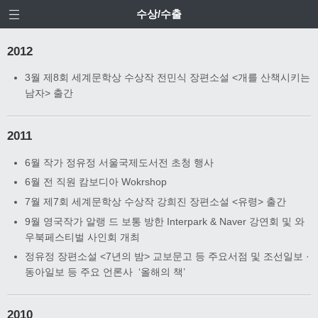
수상/수출
2012
3월 제8회 세계문학상 수상작 전민식 장편소설 <개를 산책시키는
남자> 출간
2011
6월 작가 정유정 서울국제도서전 초청 행사
6월 전 직원 캄보디아 Wokrshop
7월 제7회 세계문학상 수상작 강희진 장편소설 <유령> 출간
9월 영국작가 알랭 드 보통 방한 Interpark & Naver 강연회 및 와
우북페스티벌 사인회 개최
정유정 장편소설 <7년의 밤> 교보문고 등 주요서점 및 조선일보 ·
동아일보 등 주요 언론사 ‘올해의 책’
2010