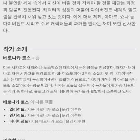
나 불안한 세계 속에서 자신이 버릴 것과 지켜야 할 것을 깨닫는 과정
과 맞물려 진행된다. 캐릭터의 성장과 더불어 다이버전트 세계의 밑그
림을 완벽히 채워 넣고 있는 것이다. 이에 더해 제케, 아마르, 쇼나 등
다이버전트 시리즈 주요 캐릭터들의 과거를 만나는 재미 또한 선사한
다.
작가 소개
베로니카 로스
지음
미국 시카고에서 태어나 노스웨스턴 대학에서 문예창작을 전공했다. 저자가 태어
나고 자란 시카고를 배경으로 한 SF 디스토피아 3부작 소설의 첫 권 《다이버전
트》는 대학교 때 구상하여 4년간 집필한 작품으로, “《헝거 게임》의 아성을 무너
뜨릴 소설”이라는 평을 받았다. 저자는 오늘날 젊은 미국 독자들에게 가장 사랑받
는 작가 중 하나로, 블로그와 트위터를 통해 독자들과 활발하게 소통하고 있다.
베로니카 로스
의 다른 책들
얼리전트
/ 지음 베로니카 로스 | 옮김 이수현
인서전트
/ 지음 베로니카 로스 | 옮김 이수현
다이버전트
/ 지음 베로니카 로스 | 옮김 이수현