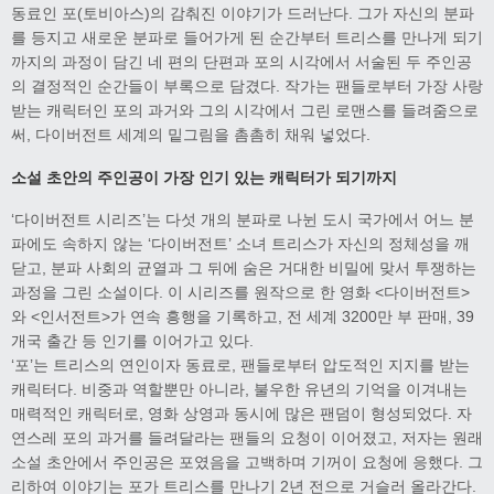
동료인 포(토비아스)의 감춰진 이야기가 드러난다. 그가 자신의 분파
를 등지고 새로운 분파로 들어가게 된 순간부터 트리스를 만나게 되기
까지의 과정이 담긴 네 편의 단편과 포의 시각에서 서술된 두 주인공
의 결정적인 순간들이 부록으로 담겼다. 작가는 팬들로부터 가장 사랑
받는 캐릭터인 포의 과거와 그의 시각에서 그린 로맨스를 들려줌으로
써, 다이버전트 세계의 밑그림을 촘촘히 채워 넣었다.
소설 초안의 주인공이 가장 인기 있는 캐릭터가 되기까지
‘다이버전트 시리즈’는 다섯 개의 분파로 나뉜 도시 국가에서 어느 분
파에도 속하지 않는 ‘다이버전트’ 소녀 트리스가 자신의 정체성을 깨
닫고, 분파 사회의 균열과 그 뒤에 숨은 거대한 비밀에 맞서 투쟁하는
과정을 그린 소설이다. 이 시리즈를 원작으로 한 영화 <다이버전트>
와 <인서전트>가 연속 흥행을 기록하고, 전 세계 3200만 부 판매, 39
개국 출간 등 인기를 이어가고 있다.
‘포’는 트리스의 연인이자 동료로, 팬들로부터 압도적인 지지를 받는
캐릭터다. 비중과 역할뿐만 아니라, 불우한 유년의 기억을 이겨내는
매력적인 캐릭터로, 영화 상영과 동시에 많은 팬덤이 형성되었다. 자
연스레 포의 과거를 들려달라는 팬들의 요청이 이어졌고, 저자는 원래
소설 초안에서 주인공은 포였음을 고백하며 기꺼이 요청에 응했다. 그
리하여 이야기는 포가 트리스를 만나기 2년 전으로 거슬러 올라간다.