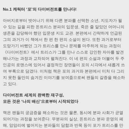
No.1
캐릭터 ‘포’의 다이버전트를 만나다
!
아버지로부터 벗어나기 위해 다른 분파를 선택한 소년, 지도자가 될
수 있는 길을 피한 돈트리스 분파의 입문생, 죽은 줄 알았던 어머니의
생존을 감당해야 했던 입문생 지도 교관. 본편에서 간략하게 언급된
그의 과거가 이 책에서 한 편 한 편의 소설이 된다. 또한 과거로부터
도망가기 바빴던 그가 트리스를 만나 문제를 마주하게 되는 과정이
《다이버전트》에서 트리스가 그를 만나 스스로 강인한 자아를 발견
해나가는 과정과 교차되어 펼쳐진다. 이 네 편의 소설과 더불어 두 주
인공의 로맨스에 있어서 결정적인 장면들이 포의 시각에서 새롭게 쓰
여 부록으로 담겼다. 이처럼 책은 포의 과거와 본편에서 미처 다 그리
지 못한 둘만의 숨겨진 이야기를 보여줌으로써 팬들의 갈증을 해소하
고 있다.
다이버전트 세계의 완벽한 재구성
,
모든 것은
‘
나의 배신
’
으로부터 시작되었다
책은 팬들의 궁금증을 해소하는 것은 물론, 동시에 분파 사회가 균열
되어가는 과정을 보여준다. 무분파의 실상, 돈트리스 분파 운영의 폐
해, 암암리에 벌어지는 분파들의 담합과 반목 등이 포가 트리스를 만