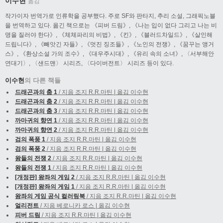
이수현
옮김
작가이자 번역가로 인류학을 공부했다. 주로 SF와 판타지, 추리 소설, 그래픽노블
을 번역하고 있다. 옮긴 책으로는 《피버 드림》, 《나는 입이 없다 그리고 나는 비
명을 질러야 한다》, 《체체파리의 비법》, 《킨》, 《블러드차일드》, 《살인해
드립니다》, 《빼앗긴 자들》, 《멋진 징조들》, 《노인의 전쟁》, 《꿈꾸는 앵거
스》, 《환상소설 가의 조수》, 《대우주시대》, 《유리 속의 소녀》, 〈서부해안
연대기〉, 〈샌드맨〉 시리즈, 〈다이버전트〉 시리즈 등이 있다.
이수현
의 다른 책들
드래곤과의 춤 1
/ 지음 조지 R.R.마틴 | 옮김 이수현
드래곤과의 춤 2
/ 지음 조지 R.R.마틴 | 옮김 이수현
드래곤과의 춤 3
/ 지음 조지 R.R.마틴 | 옮김 이수현
까마귀의 향연 1
/ 지음 조지 R.R.마틴 | 옮김 이수현
까마귀의 향연 2
/ 지음 조지 R.R.마틴 | 옮김 이수현
검의 폭풍 1
/ 지음 조지 R.R.마틴 | 옮김 이수현
검의 폭풍 2
/ 지음 조지 R.R.마틴 | 옮김 이수현
왕들의 전쟁 2
/ 지음 조지 R.R.마틴 | 옮김 이수현
왕들의 전쟁 1
/ 지음 조지 R.R.마틴 | 옮김 이수현
[개정판] 왕좌의 게임 2
/ 지음 조지 R.R.마틴 | 옮김 이수현
[개정판] 왕좌의 게임 1
/ 지음 조지 R.R.마틴 | 옮김 이수현
왕좌의 게임 공식 컬러링북
/ 지음 조지 R.R.마틴 | 옮김 이수현
얼리전트
/ 지음 베로니카 로스 | 옮김 이수현
피버 드림
/ 지음 조지 R.R.마틴 | 옮김 이수현