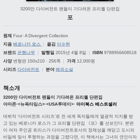
3200만 다이버전트 팬들이 기다려온 프리퀄 단편집
포
원제
Four: A Divergent Collection
지음
베로니카 로스
|
옮김
이수현
브랜드
은행나무
|
발행일
2015년 4월 8일
|
ISBN
9788956608518
사양
변형판 150x210 · 256쪽
|
가격
12,000원
시리즈
다이버전트
|
분야
해외소설
책소개
3200
만 다이버전트 팬들이 기다려온 프리퀄 단편집
아마존
·<
뉴욕타임스
>·<USA
투데이
>·
아이북스 베스트셀러
데뷔작 ‘다이버전트 시리즈’로 전 세계 독자들에게 열광적 지지를 받
고 있는 베로니카 로스가 그 프리퀄 단편집 《포》를 선보인다. 본편
이 여자 주인공 트리스가 다이버전트로서의 정체성을 깨닫고 도시의
비밀에 맞서 투쟁하는 과정을 그렸다면, 이 책에서는 그녀의 연인이자