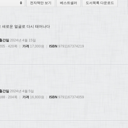
전자책만 보기
베스트셀러
도서목록 다운로드
고 새로운 얼굴로 다시 태어나다
출간일
2024년 4월 15일
05 · 420쪽
|
가격
17,000원
|
ISBN
9791167374219
출간일
2024년 4월 5일
88 · 204쪽
|
가격
16,800원
|
ISBN
9791167374059