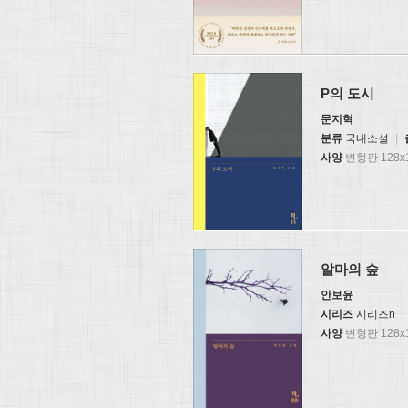
P의 도시
문지혁
분류
국내소설
|
사양
변형판 128x1
알마의 숲
안보윤
시리즈
시리즈n
|
사양
변형판 128x1