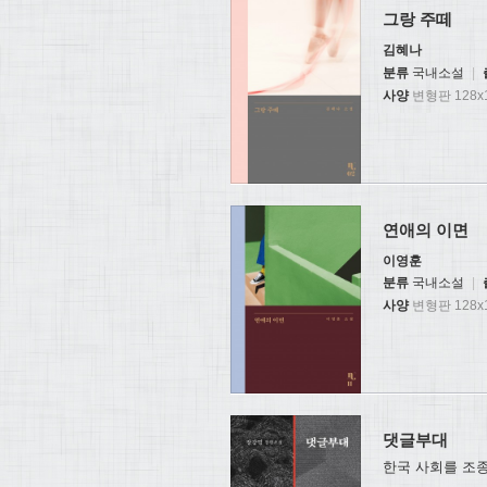
그랑 주떼
김혜나
분류
국내소설
|
사양
변형판 128x1
연애의 이면
이영훈
분류
국내소설
|
사양
변형판 128x1
댓글부대
한국 사회를 조