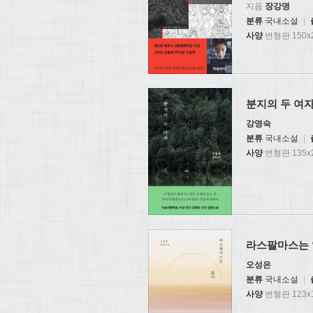
지음
장강명
분류
국내소설
|
사양
변형판 150x2
분지의 두 여
강영숙
분류
국내소설
|
사양
변형판 135x2
라스팔마스는
오성은
분류
국내소설
|
사양
변형판 123x1