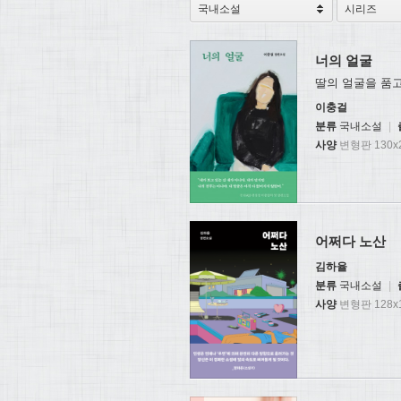
너의 얼굴
딸의 얼굴을 품
이충걸
분류
국내소설
|
사양
변형판 130x2
어쩌다 노산
김하율
분류
국내소설
|
사양
변형판 128x1