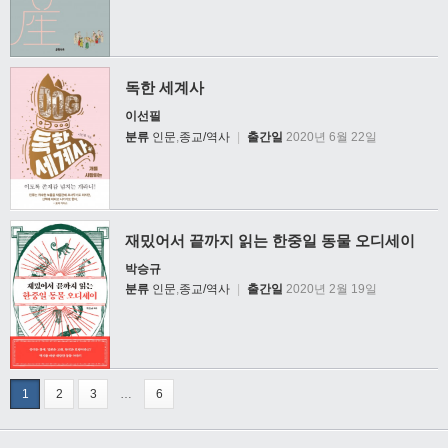
독한 세계사
이선필
분류
인문
,
종교/역사
|
출간일
2020년 6월 22일
재밌어서 끝까지 읽는 한중일 동물 오디세이
박승규
분류
인문
,
종교/역사
|
출간일
2020년 2월 19일
1
2
3
…
6