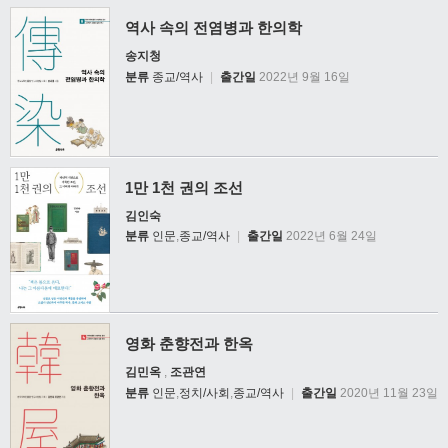
역사 속의 전염병과 한의학
송지청
분류
종교/역사
|
출간일
2022년 9월 16일
1만 1천 권의 조선
김인숙
분류
인문
,
종교/역사
|
출간일
2022년 6월 24일
영화 춘향전과 한옥
김민옥
,
조관연
분류
인문
,
정치/사회
,
종교/역사
|
출간일
2020년 11월 23일