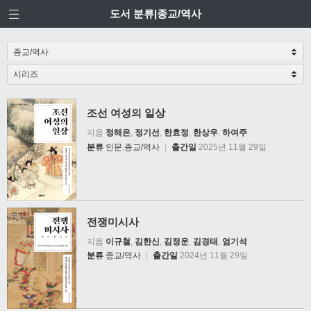
도서 분류|종교/역사
조선 여성의 일상
지음
정해은
,
정기선
,
한효정
,
한상우
,
하여주
분류
인문
,
종교/역사
|
출간일
2025년 11월 29일
전쟁미시사
지음
이규철
,
김한신
,
김정운
,
김경태
,
엄기석
분류
종교/역사
|
출간일
2024년 11월 29일