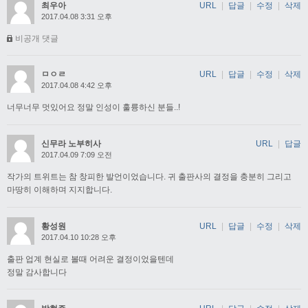
최우아
URL
|
답글
|
수정
|
삭제
2017.04.08 3:31 오후
비공개 댓글
ㅁㅇㄹ
URL
|
답글
|
수정
|
삭제
2017.04.08 4:42 오후
너무너무 멋있어요 정말 인성이 훌륭하신 분들..!
신무라 노부히사
URL
|
답글
2017.04.09 7:09 오전
작가의 트위트는 참 창피한 발언이었습니다. 귀 출판사의 결정을 충분히 그리고
마땅히 이해하며 지지합니다.
황성원
URL
|
답글
|
수정
|
삭제
2017.04.10 10:28 오후
출판 업계 현실로 볼때 어려운 결정이었을텐데
정말 감사합니다