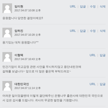
임미현
URL
|
답글
|
수정
|
삭제
2017.04.07 10:08 오후
응원합니다 당연한 결정이에요!!
임하진
URL
|
답글
|
수정
|
삭제
2017.04.07 10:28 오후
용기있는 대처 응원합니다^^
이형택
URL
|
답글
2017.04.07 10:43 오후
민간기업이 외교감정 관련 사안을 무시하지않고 용단내린것에
갈채를 보냅니다~ 앞으로 더 많은 좋은책 부탁드려요~
대한민국인
URL
|
답글
2017.04.07 11:14 오후
어려운 일이었을텐데 이렇게 결단해주신 은행나무 출판사에 대한민국 국민으로
서 깊은 감사를 드립니다. 귀사의 무궁한 발전을 기원합니다.