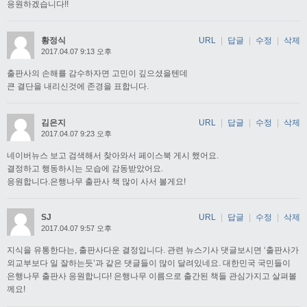
응원하겠습니다!!
황정식
URL
|
답글
|
수정
|
삭제
2017.04.07 9:13 오후
출판사의 손해를 감수하자면 고민이 깊으셨을텐데
큰 결단을 내리신것에 존경을 표합니다.
김은지
URL
|
답글
|
수정
|
삭제
2017.04.07 9:23 오후
네이버뉴스 보고 검색해서 찾아와서 페이스북 게시 했어요.
결정하고 행동하시는 모습에 감동받았어요.
응원합니다.은행나무 출판사 책 많이 사서 볼게요!
SJ
URL
|
답글
|
수정
|
삭제
2017.04.07 9:57 오후
지식을 유통한다는, 출판사다운 결정입니다. 관련 뉴스기사 댓글보시면 ‘출판사가
외교부보다 일 잘하는듯’과 같은 댓글들이 많이 달려있네요. 대한민국 국민들이
은행나무 출판사 응원합니다! 은행나무 이름으로 출간된 책들 관심가지고 살펴볼
께요!