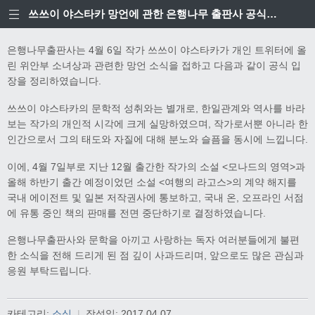
쓰쓰이 야스타카 망언에 관한 은행나무 출판사 공식입장
은행나무출판사는 4월 6일 작가 쓰쓰이 야스타카가 개인 트위터에 올
린 위안부 소녀상과 관련한 망언 소식을 접하고 다음과 같이 공식 입
장을 정리하였습니다.
쓰쓰이 야스타카의 문학적 성취와는 별개로, 한일관계와 역사를 바라
보는 작가의 개인적 시각에 크게 실망하였으며, 작가로서뿐 아니라 한
인간으로서 그의 태도와 자질에 대해 분노와 슬픔을 동시에 느낍니다.
이에, 4월 7일부로 지난 12월 출간한 작가의 소설 <모나드의 영역>과
올해 하반기 출간 예정이었던 소설 <여행의 라고스>의 계약 해지를
국내 에이전트 및 일본 저작권사에 통보하고, 국내 온, 오프라인 서점
에 유통 중인 책의 판매를 전면 중단하기로 결정하였습니다.
은행나무출판사와 문학을 아끼고 사랑하는 독자 여러분들에게 불편
한 소식을 전해 드리게 된 점 깊이 사과드리며, 앞으로도 많은 관심과
응원 부탁드립니다.
카테고리:
소식
|
작성일:
2017.04.07