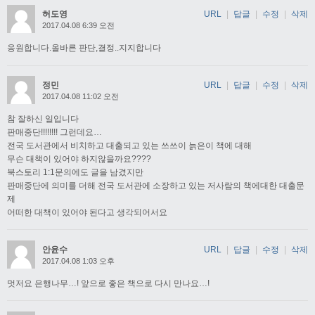
허도영
URL
|
답글
|
수정
|
삭제
2017.04.08 6:39 오전
응원합니다.올바른 판단,결정..지지합니다
정민
URL
|
답글
|
수정
|
삭제
2017.04.08 11:02 오전
참 잘하신 일입니다
판매중단!!!!!!!! 그런데요…
전국 도서관에서 비치하고 대출되고 있는 쓰쓰이 늙은이 책에 대해
무슨 대책이 있어야 하지않을까요????
북스토리 1:1문의에도 글을 남겼지만
판매중단에 의미를 더해 전국 도서관에 소장하고 있는 저사람의 책에대한 대출문
제
어떠한 대책이 있어야 된다고 생각되어서요
안윤수
URL
|
답글
|
수정
|
삭제
2017.04.08 1:03 오후
멋저요 은행나무…! 앞으로 좋은 책으로 다시 만나요…!