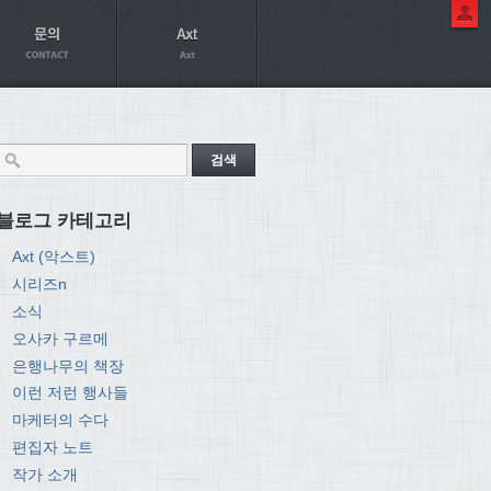
블로그 카테고리
Axt (악스트)
시리즈n
소식
오사카 구르메
은행나무의 책장
이런 저런 행사들
마케터의 수다
편집자 노트
작가 소개