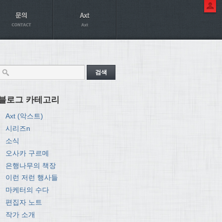
블로그 카테고리
Axt (악스트)
시리즈n
소식
오사카 구르메
은행나무의 책장
이런 저런 행사들
마케터의 수다
편집자 노트
작가 소개