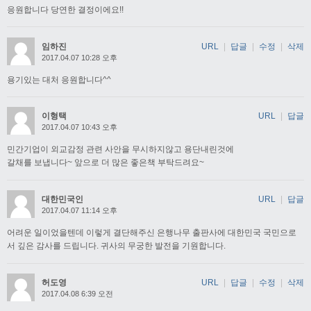
응원합니다 당연한 결정이에요!!
임하진
URL
|
답글
|
수정
|
삭제
2017.04.07 10:28 오후
용기있는 대처 응원합니다^^
이형택
URL
|
답글
2017.04.07 10:43 오후
민간기업이 외교감정 관련 사안을 무시하지않고 용단내린것에
갈채를 보냅니다~ 앞으로 더 많은 좋은책 부탁드려요~
대한민국인
URL
|
답글
2017.04.07 11:14 오후
어려운 일이었을텐데 이렇게 결단해주신 은행나무 출판사에 대한민국 국민으로
서 깊은 감사를 드립니다. 귀사의 무궁한 발전을 기원합니다.
허도영
URL
|
답글
|
수정
|
삭제
2017.04.08 6:39 오전