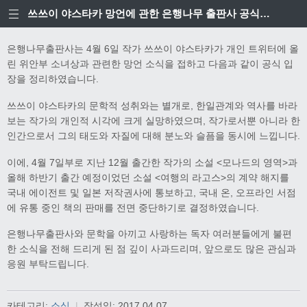
쓰쓰이 야스타카 망언에 관한 은행나무 출판사 공식입장
은행나무출판사는 4월 6일 작가 쓰쓰이 야스타카가 개인 트위터에 올
린 위안부 소녀상과 관련한 망언 소식을 접하고 다음과 같이 공식 입
장을 정리하였습니다.
쓰쓰이 야스타카의 문학적 성취와는 별개로, 한일관계와 역사를 바라
보는 작가의 개인적 시각에 크게 실망하였으며, 작가로서뿐 아니라 한
인간으로서 그의 태도와 자질에 대해 분노와 슬픔을 동시에 느낍니다.
이에, 4월 7일부로 지난 12월 출간한 작가의 소설 <모나드의 영역>과
올해 하반기 출간 예정이었던 소설 <여행의 라고스>의 계약 해지를
국내 에이전트 및 일본 저작권사에 통보하고, 국내 온, 오프라인 서점
에 유통 중인 책의 판매를 전면 중단하기로 결정하였습니다.
은행나무출판사와 문학을 아끼고 사랑하는 독자 여러분들에게 불편
한 소식을 전해 드리게 된 점 깊이 사과드리며, 앞으로도 많은 관심과
응원 부탁드립니다.
카테고리:
소식
|
작성일:
2017.04.07