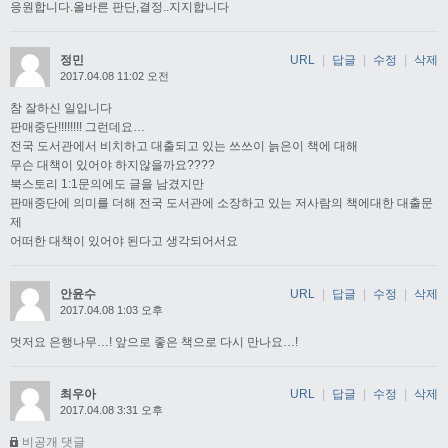
응원합니다.올바른 판단,결정..지지합니다
정민
URL
|
답글
|
수정
|
삭제
2017.04.08 11:02 오전
참 잘하신 일입니다
판매중단!!!!!!!! 그런데요…
전국 도서관에서 비치하고 대출되고 있는 쓰쓰이 늙은이 책에 대해
무슨 대책이 있어야 하지않을까요????
북스토리 1:1문의에도 글을 남겼지만
판매중단에 의미를 더해 전국 도서관에 소장하고 있는 저사람의 책에대한 대출문
제
어떠한 대책이 있어야 된다고 생각되어서요
안윤수
URL
|
답글
|
수정
|
삭제
2017.04.08 1:03 오후
멋저요 은행나무…! 앞으로 좋은 책으로 다시 만나요…!
최우아
URL
|
답글
|
수정
|
삭제
2017.04.08 3:31 오후
비공개 댓글