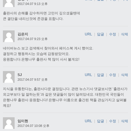
2017.04.07 9:13 오후
출판사의 손해를 감수하자면 고민이 깊으셨을텐데
큰 결단을 내리신것에 존경을 표합니다.
김은지
URL
|
답글
|
수정
|
삭제
2017.04.07 9:23 오후
네이버뉴스 보고 검색해서 찾아와서 페이스북 게시 했어요.
결정하고 행동하시는 모습에 감동받았어요.
응원합니다.은행나무 출판사 책 많이 사서 볼게요!
SJ
URL
|
답글
|
수정
|
삭제
2017.04.07 9:57 오후
지식을 유통한다는, 출판사다운 결정입니다. 관련 뉴스기사 댓글보시면 ‘출판사가
외교부보다 일 잘하는듯’과 같은 댓글들이 많이 달려있네요. 대한민국 국민들이
은행나무 출판사 응원합니다! 은행나무 이름으로 출간된 책들 관심가지고 살펴볼
께요!
임미현
URL
|
답글
|
수정
|
삭제
2017.04.07 10:08 오후