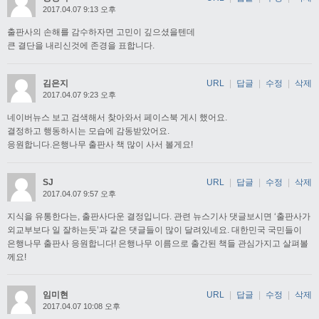
2017.04.07 9:13 오후
출판사의 손해를 감수하자면 고민이 깊으셨을텐데
큰 결단을 내리신것에 존경을 표합니다.
김은지
URL
|
답글
|
수정
|
삭제
2017.04.07 9:23 오후
네이버뉴스 보고 검색해서 찾아와서 페이스북 게시 했어요.
결정하고 행동하시는 모습에 감동받았어요.
응원합니다.은행나무 출판사 책 많이 사서 볼게요!
SJ
URL
|
답글
|
수정
|
삭제
2017.04.07 9:57 오후
지식을 유통한다는, 출판사다운 결정입니다. 관련 뉴스기사 댓글보시면 ‘출판사가
외교부보다 일 잘하는듯’과 같은 댓글들이 많이 달려있네요. 대한민국 국민들이
은행나무 출판사 응원합니다! 은행나무 이름으로 출간된 책들 관심가지고 살펴볼
께요!
임미현
URL
|
답글
|
수정
|
삭제
2017.04.07 10:08 오후