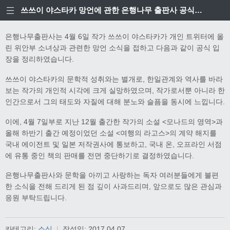
쓰쓰이 야스타카 망언에 관한 은행나무 출판사 공식입장
은행나무출판사는 4월 6일 작가 쓰쓰이 야스타카가 개인 트위터에 올
린 위안부 소녀상과 관련한 망언 소식을 접하고 다음과 같이 공식 입
장을 정리하였습니다.
쓰쓰이 야스타카의 문학적 성취와는 별개로, 한일관계와 역사를 바라
보는 작가의 개인적 시각에 크게 실망하였으며, 작가로서뿐 아니라 한
인간으로서 그의 태도와 자질에 대해 분노와 슬픔을 동시에 느낍니다.
이에, 4월 7일부로 지난 12월 출간한 작가의 소설 <모나드의 영역>과
올해 하반기 출간 예정이었던 소설 <여행의 라고스>의 계약 해지를
국내 에이전트 및 일본 저작권사에 통보하고, 국내 온, 오프라인 서점
에 유통 중인 책의 판매를 전면 중단하기로 결정하였습니다.
은행나무출판사와 문학을 아끼고 사랑하는 독자 여러분들에게 불편
한 소식을 전해 드리게 된 점 깊이 사과드리며, 앞으로도 많은 관심과
응원 부탁드립니다.
카테고리:
소식
|
작성일:
2017.04.07