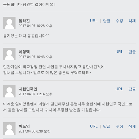
응원합니다 당연한 결정이에요!!
임하진
URL
|
답글
|
수정
|
삭제
2017.04.07 10:28 오후
용기있는 대처 응원합니다^^
이형택
URL
|
답글
2017.04.07 10:43 오후
민간기업이 외교감정 관련 사안을 무시하지않고 용단내린것에
갈채를 보냅니다~ 앞으로 더 많은 좋은책 부탁드려요~
대한민국인
URL
|
답글
2017.04.07 11:14 오후
어려운 일이었을텐데 이렇게 결단해주신 은행나무 출판사에 대한민국 국민으로
서 깊은 감사를 드립니다. 귀사의 무궁한 발전을 기원합니다.
허도영
URL
|
답글
|
수정
|
삭제
2017.04.08 6:39 오전