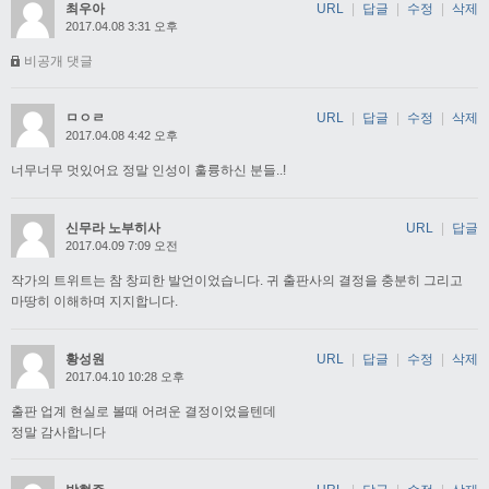
최우아
URL
|
답글
|
수정
|
삭제
2017.04.08 3:31 오후
비공개 댓글
ㅁㅇㄹ
URL
|
답글
|
수정
|
삭제
2017.04.08 4:42 오후
너무너무 멋있어요 정말 인성이 훌륭하신 분들..!
신무라 노부히사
URL
|
답글
2017.04.09 7:09 오전
작가의 트위트는 참 창피한 발언이었습니다. 귀 출판사의 결정을 충분히 그리고
마땅히 이해하며 지지합니다.
황성원
URL
|
답글
|
수정
|
삭제
2017.04.10 10:28 오후
출판 업계 현실로 볼때 어려운 결정이었을텐데
정말 감사합니다