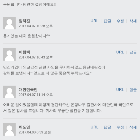
응원합니다 당연한 결정이에요!!
임하진
URL
|
답글
|
수정
|
삭제
2017.04.07 10:28 오후
용기있는 대처 응원합니다^^
이형택
URL
|
답글
2017.04.07 10:43 오후
민간기업이 외교감정 관련 사안을 무시하지않고 용단내린것에
갈채를 보냅니다~ 앞으로 더 많은 좋은책 부탁드려요~
대한민국인
URL
|
답글
2017.04.07 11:14 오후
어려운 일이었을텐데 이렇게 결단해주신 은행나무 출판사에 대한민국 국민으로
서 깊은 감사를 드립니다. 귀사의 무궁한 발전을 기원합니다.
허도영
URL
|
답글
|
수정
|
삭제
2017.04.08 6:39 오전