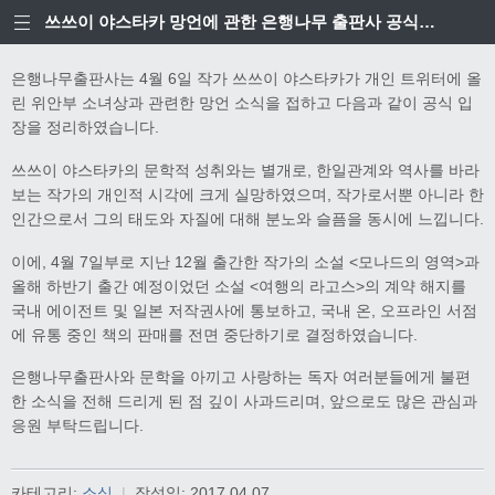
쓰쓰이 야스타카 망언에 관한 은행나무 출판사 공식입장
은행나무출판사는 4월 6일 작가 쓰쓰이 야스타카가 개인 트위터에 올
린 위안부 소녀상과 관련한 망언 소식을 접하고 다음과 같이 공식 입
장을 정리하였습니다.
쓰쓰이 야스타카의 문학적 성취와는 별개로, 한일관계와 역사를 바라
보는 작가의 개인적 시각에 크게 실망하였으며, 작가로서뿐 아니라 한
인간으로서 그의 태도와 자질에 대해 분노와 슬픔을 동시에 느낍니다.
이에, 4월 7일부로 지난 12월 출간한 작가의 소설 <모나드의 영역>과
올해 하반기 출간 예정이었던 소설 <여행의 라고스>의 계약 해지를
국내 에이전트 및 일본 저작권사에 통보하고, 국내 온, 오프라인 서점
에 유통 중인 책의 판매를 전면 중단하기로 결정하였습니다.
은행나무출판사와 문학을 아끼고 사랑하는 독자 여러분들에게 불편
한 소식을 전해 드리게 된 점 깊이 사과드리며, 앞으로도 많은 관심과
응원 부탁드립니다.
카테고리:
소식
|
작성일:
2017.04.07