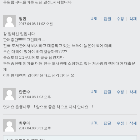
응원합니다.올바른 판단,결정..지지합니다
정민
URL
|
답글
|
수정
|
삭제
2017.04.08 11:02 오전
참 잘하신 일입니다
판매중단!!!!!!!! 그런데요…
전국 도서관에서 비치하고 대출되고 있는 쓰쓰이 늙은이 책에 대해
무슨 대책이 있어야 하지않을까요????
북스토리 1:1문의에도 글을 남겼지만
판매중단에 의미를 더해 전국 도서관에 소장하고 있는 저사람의 책에대한 대출문
제
어떠한 대책이 있어야 된다고 생각되어서요
안윤수
URL
|
답글
|
수정
|
삭제
2017.04.08 1:03 오후
멋저요 은행나무…! 앞으로 좋은 책으로 다시 만나요…!
최우아
URL
|
답글
|
수정
|
삭제
2017.04.08 3:31 오후