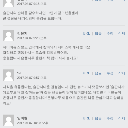
2017.04.07 9:13 오후
출판사의 손해를 감수하자면 고민이 깊으셨을텐데
큰 결단을 내리신것에 존경을 표합니다.
김은지
URL
|
답글
|
수정
|
삭제
2017.04.07 9:23 오후
네이버뉴스 보고 검색해서 찾아와서 페이스북 게시 했어요.
결정하고 행동하시는 모습에 감동받았어요.
응원합니다.은행나무 출판사 책 많이 사서 볼게요!
SJ
URL
|
답글
|
수정
|
삭제
2017.04.07 9:57 오후
지식을 유통한다는, 출판사다운 결정입니다. 관련 뉴스기사 댓글보시면 ‘출판사가
외교부보다 일 잘하는듯’과 같은 댓글들이 많이 달려있네요. 대한민국 국민들이
은행나무 출판사 응원합니다! 은행나무 이름으로 출간된 책들 관심가지고 살펴볼
께요!
임미현
URL
|
답글
|
수정
|
삭제
2017.04.07 10:08 오후