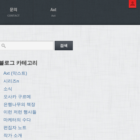
블로그 카테고리
Axt (악스트)
시리즈n
소식
오사카 구르메
은행나무의 책장
이런 저런 행사들
마케터의 수다
편집자 노트
작가 소개