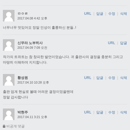
ㅁㅇㄹ
URL
|
답글
|
수정
|
삭제
2017.04.08 4:42 오후
너무너무 멋있어요 정말 인성이 훌륭하신 분들..!
신무라 노부히사
URL
|
답글
2017.04.09 7:09 오전
작가의 트위트는 참 창피한 발언이었습니다. 귀 출판사의 결정을 충분히 그리고
마땅히 이해하며 지지합니다.
황성원
URL
|
답글
|
수정
|
삭제
2017.04.10 10:28 오후
출판 업계 현실로 볼때 어려운 결정이었을텐데
정말 감사합니다
박현주
URL
|
답글
|
수정
|
삭제
2017.04.11 3:21 오후
비공개 댓글