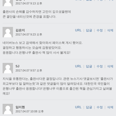
2017.04.07 9:13 오후
출판사의 손해를 감수하자면 고민이 깊으셨을텐데
큰 결단을 내리신것에 존경을 표합니다.
김은지
URL
|
답글
|
수정
|
삭제
2017.04.07 9:23 오후
네이버뉴스 보고 검색해서 찾아와서 페이스북 게시 했어요.
결정하고 행동하시는 모습에 감동받았어요.
응원합니다.은행나무 출판사 책 많이 사서 볼게요!
SJ
URL
|
답글
|
수정
|
삭제
2017.04.07 9:57 오후
지식을 유통한다는, 출판사다운 결정입니다. 관련 뉴스기사 댓글보시면 ‘출판사가
외교부보다 일 잘하는듯’과 같은 댓글들이 많이 달려있네요. 대한민국 국민들이
은행나무 출판사 응원합니다! 은행나무 이름으로 출간된 책들 관심가지고 살펴볼
께요!
임미현
URL
|
답글
|
수정
|
삭제
2017.04.07 10:08 오후