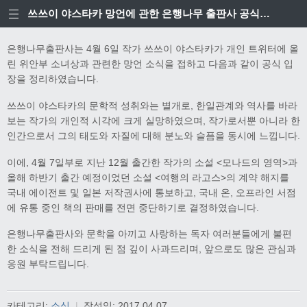
쓰쓰이 야스타카 망언에 관한 은행나무 출판사 공식입장
은행나무출판사는 4월 6일 작가 쓰쓰이 야스타카가 개인 트위터에 올
린 위안부 소녀상과 관련한 망언 소식을 접하고 다음과 같이 공식 입
장을 정리하였습니다.
쓰쓰이 야스타카의 문학적 성취와는 별개로, 한일관계와 역사를 바라
보는 작가의 개인적 시각에 크게 실망하였으며, 작가로서뿐 아니라 한
인간으로서 그의 태도와 자질에 대해 분노와 슬픔을 동시에 느낍니다.
이에, 4월 7일부로 지난 12월 출간한 작가의 소설 <모나드의 영역>과
올해 하반기 출간 예정이었던 소설 <여행의 라고스>의 계약 해지를
국내 에이전트 및 일본 저작권사에 통보하고, 국내 온, 오프라인 서점
에 유통 중인 책의 판매를 전면 중단하기로 결정하였습니다.
은행나무출판사와 문학을 아끼고 사랑하는 독자 여러분들에게 불편
한 소식을 전해 드리게 된 점 깊이 사과드리며, 앞으로도 많은 관심과
응원 부탁드립니다.
카테고리:
소식
|
작성일:
2017.04.07