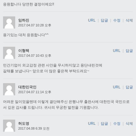
응원합니다 당연한 결정이에요!!
임하진
URL
|
답글
|
수정
|
삭제
2017.04.07 10:28 오후
용기있는 대처 응원합니다^^
이형택
URL
|
답글
2017.04.07 10:43 오후
민간기업이 외교감정 관련 사안을 무시하지않고 용단내린것에
갈채를 보냅니다~ 앞으로 더 많은 좋은책 부탁드려요~
대한민국인
URL
|
답글
2017.04.07 11:14 오후
어려운 일이었을텐데 이렇게 결단해주신 은행나무 출판사에 대한민국 국민으로
서 깊은 감사를 드립니다. 귀사의 무궁한 발전을 기원합니다.
허도영
URL
|
답글
|
수정
|
삭제
2017.04.08 6:39 오전