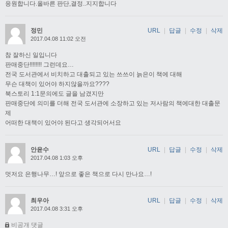
응원합니다.올바른 판단,결정..지지합니다
정민
URL
|
답글
|
수정
|
삭제
2017.04.08 11:02 오전
참 잘하신 일입니다
판매중단!!!!!!!! 그런데요…
전국 도서관에서 비치하고 대출되고 있는 쓰쓰이 늙은이 책에 대해
무슨 대책이 있어야 하지않을까요????
북스토리 1:1문의에도 글을 남겼지만
판매중단에 의미를 더해 전국 도서관에 소장하고 있는 저사람의 책에대한 대출문
제
어떠한 대책이 있어야 된다고 생각되어서요
안윤수
URL
|
답글
|
수정
|
삭제
2017.04.08 1:03 오후
멋저요 은행나무…! 앞으로 좋은 책으로 다시 만나요…!
최우아
URL
|
답글
|
수정
|
삭제
2017.04.08 3:31 오후
비공개 댓글