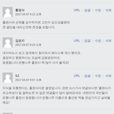
황정식
URL
|
답글
|
수정
|
삭제
2017.04.07 9:13 오후
출판사의 손해를 감수하자면 고민이 깊으셨을텐데
큰 결단을 내리신것에 존경을 표합니다.
김은지
URL
|
답글
|
수정
|
삭제
2017.04.07 9:23 오후
네이버뉴스 보고 검색해서 찾아와서 페이스북 게시 했어요.
결정하고 행동하시는 모습에 감동받았어요.
응원합니다.은행나무 출판사 책 많이 사서 볼게요!
SJ
URL
|
답글
|
수정
|
삭제
2017.04.07 9:57 오후
지식을 유통한다는, 출판사다운 결정입니다. 관련 뉴스기사 댓글보시면 ‘출판사가
외교부보다 일 잘하는듯’과 같은 댓글들이 많이 달려있네요. 대한민국 국민들이
은행나무 출판사 응원합니다! 은행나무 이름으로 출간된 책들 관심가지고 살펴볼
께요!