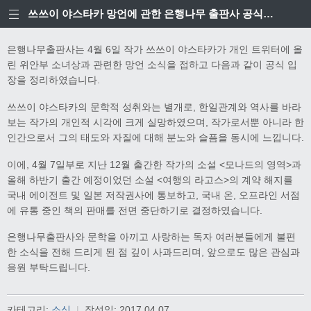
쓰쓰이 야스타카 망언에 관한 은행나무 출판사 공식입장
은행나무출판사는 4월 6일 작가 쓰쓰이 야스타카가 개인 트위터에 올
린 위안부 소녀상과 관련한 망언 소식을 접하고 다음과 같이 공식 입
장을 정리하였습니다.
쓰쓰이 야스타카의 문학적 성취와는 별개로, 한일관계와 역사를 바라
보는 작가의 개인적 시각에 크게 실망하였으며, 작가로서뿐 아니라 한
인간으로서 그의 태도와 자질에 대해 분노와 슬픔을 동시에 느낍니다.
이에, 4월 7일부로 지난 12월 출간한 작가의 소설 <모나드의 영역>과
올해 하반기 출간 예정이었던 소설 <여행의 라고스>의 계약 해지를
국내 에이전트 및 일본 저작권사에 통보하고, 국내 온, 오프라인 서점
에 유통 중인 책의 판매를 전면 중단하기로 결정하였습니다.
은행나무출판사와 문학을 아끼고 사랑하는 독자 여러분들에게 불편
한 소식을 전해 드리게 된 점 깊이 사과드리며, 앞으로도 많은 관심과
응원 부탁드립니다.
카테고리:
소식
|
작성일:
2017.04.07