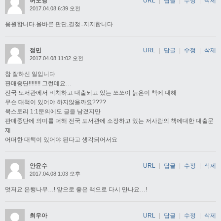
허도영
URL
|
답글
|
수정
|
삭제
2017.04.08 6:39 오전
응원합니다.올바른 판단,결정..지지합니다
정민
URL
|
답글
|
수정
|
삭제
2017.04.08 11:02 오전
참 잘하신 일입니다
판매중단!!!!!!!! 그런데요…
전국 도서관에서 비치하고 대출되고 있는 쓰쓰이 늙은이 책에 대해
무슨 대책이 있어야 하지않을까요????
북스토리 1:1문의에도 글을 남겼지만
판매중단에 의미를 더해 전국 도서관에 소장하고 있는 저사람의 책에대한 대출문
제
어떠한 대책이 있어야 된다고 생각되어서요
안윤수
URL
|
답글
|
수정
|
삭제
2017.04.08 1:03 오후
멋저요 은행나무…! 앞으로 좋은 책으로 다시 만나요…!
최우아
URL
|
답글
|
수정
|
삭제