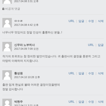
2017.04.08 3:31 오후
비공개 댓글
ㅁㅇㄹ
URL
|
답글
|
수정
|
삭제
2017.04.08 4:42 오후
너무너무 멋있어요 정말 인성이 훌륭하신 분들..!
신무라 노부히사
URL
|
답글
2017.04.09 7:09 오전
작가의 트위트는 참 창피한 발언이었습니다. 귀 출판사의 결정을 충분히 그리고
마땅히 이해하며 지지합니다.
황성원
URL
|
답글
|
수정
|
삭제
2017.04.10 10:28 오후
출판 업계 현실로 볼때 어려운 결정이었을텐데
정말 감사합니다
박현주
URL
|
답글
|
수정
|
삭제
2017.04.11 3:21 오후