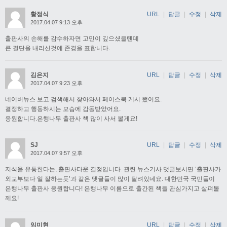
황정식
URL
|
답글
|
수정
|
삭제
2017.04.07 9:13 오후
출판사의 손해를 감수하자면 고민이 깊으셨을텐데
큰 결단을 내리신것에 존경을 표합니다.
김은지
URL
|
답글
|
수정
|
삭제
2017.04.07 9:23 오후
네이버뉴스 보고 검색해서 찾아와서 페이스북 게시 했어요.
결정하고 행동하시는 모습에 감동받았어요.
응원합니다.은행나무 출판사 책 많이 사서 볼게요!
SJ
URL
|
답글
|
수정
|
삭제
2017.04.07 9:57 오후
지식을 유통한다는, 출판사다운 결정입니다. 관련 뉴스기사 댓글보시면 ‘출판사가
외교부보다 일 잘하는듯’과 같은 댓글들이 많이 달려있네요. 대한민국 국민들이
은행나무 출판사 응원합니다! 은행나무 이름으로 출간된 책들 관심가지고 살펴볼
께요!
임미현
URL
|
답글
|
수정
|
삭제