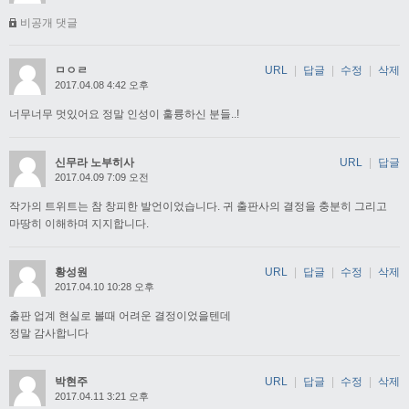
비공개 댓글
ㅁㅇㄹ
URL
|
답글
|
수정
|
삭제
2017.04.08 4:42 오후
너무너무 멋있어요 정말 인성이 훌륭하신 분들..!
신무라 노부히사
URL
|
답글
2017.04.09 7:09 오전
작가의 트위트는 참 창피한 발언이었습니다. 귀 출판사의 결정을 충분히 그리고
마땅히 이해하며 지지합니다.
황성원
URL
|
답글
|
수정
|
삭제
2017.04.10 10:28 오후
출판 업계 현실로 볼때 어려운 결정이었을텐데
정말 감사합니다
박현주
URL
|
답글
|
수정
|
삭제
2017.04.11 3:21 오후