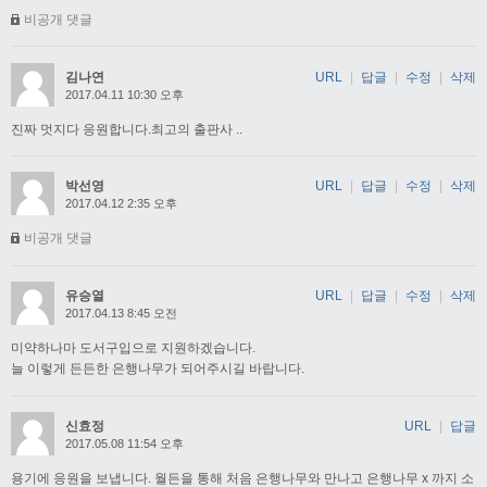
비공개 댓글
김나연
URL
|
답글
|
수정
|
삭제
2017.04.11 10:30 오후
진짜 멋지다 응원합니다.최고의 출판사 ..
박선영
URL
|
답글
|
수정
|
삭제
2017.04.12 2:35 오후
비공개 댓글
유승열
URL
|
답글
|
수정
|
삭제
2017.04.13 8:45 오전
미약하나마 도서구입으로 지원하겠습니다.
늘 이렇게 든든한 은행나무가 되어주시길 바랍니다.
신효정
URL
|
답글
2017.05.08 11:54 오후
용기에 응원을 보냅니다. 월든을 통해 처음 은행나무와 만나고 은행나무 x 까지 소