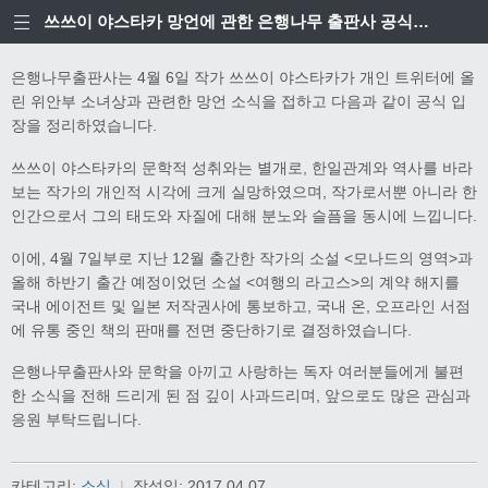
쓰쓰이 야스타카 망언에 관한 은행나무 출판사 공식입장
은행나무출판사는 4월 6일 작가 쓰쓰이 야스타카가 개인 트위터에 올
린 위안부 소녀상과 관련한 망언 소식을 접하고 다음과 같이 공식 입
장을 정리하였습니다.
쓰쓰이 야스타카의 문학적 성취와는 별개로, 한일관계와 역사를 바라
보는 작가의 개인적 시각에 크게 실망하였으며, 작가로서뿐 아니라 한
인간으로서 그의 태도와 자질에 대해 분노와 슬픔을 동시에 느낍니다.
이에, 4월 7일부로 지난 12월 출간한 작가의 소설 <모나드의 영역>과
올해 하반기 출간 예정이었던 소설 <여행의 라고스>의 계약 해지를
국내 에이전트 및 일본 저작권사에 통보하고, 국내 온, 오프라인 서점
에 유통 중인 책의 판매를 전면 중단하기로 결정하였습니다.
은행나무출판사와 문학을 아끼고 사랑하는 독자 여러분들에게 불편
한 소식을 전해 드리게 된 점 깊이 사과드리며, 앞으로도 많은 관심과
응원 부탁드립니다.
카테고리:
소식
|
작성일:
2017.04.07