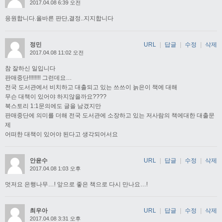
2017.04.08 6:39 오전
응원합니다.올바른 판단,결정..지지합니다
정민
URL
|
답글
|
수정
|
삭제
2017.04.08 11:02 오전
참 잘하신 일입니다
판매중단!!!!!!!! 그런데요…
전국 도서관에서 비치하고 대출되고 있는 쓰쓰이 늙은이 책에 대해
무슨 대책이 있어야 하지않을까요????
북스토리 1:1문의에도 글을 남겼지만
판매중단에 의미를 더해 전국 도서관에 소장하고 있는 저사람의 책에대한 대출문
제
어떠한 대책이 있어야 된다고 생각되어서요
안윤수
URL
|
답글
|
수정
|
삭제
2017.04.08 1:03 오후
멋저요 은행나무…! 앞으로 좋은 책으로 다시 만나요…!
최우아
URL
|
답글
|
수정
|
삭제
2017.04.08 3:31 오후