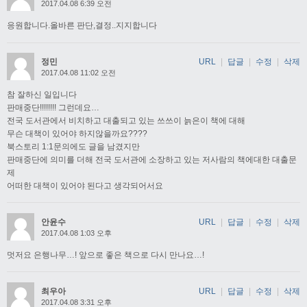
2017.04.08 6:39 오전
응원합니다.올바른 판단,결정..지지합니다
정민
URL
|
답글
|
수정
|
삭제
2017.04.08 11:02 오전
참 잘하신 일입니다
판매중단!!!!!!!! 그런데요…
전국 도서관에서 비치하고 대출되고 있는 쓰쓰이 늙은이 책에 대해
무슨 대책이 있어야 하지않을까요????
북스토리 1:1문의에도 글을 남겼지만
판매중단에 의미를 더해 전국 도서관에 소장하고 있는 저사람의 책에대한 대출문
제
어떠한 대책이 있어야 된다고 생각되어서요
안윤수
URL
|
답글
|
수정
|
삭제
2017.04.08 1:03 오후
멋저요 은행나무…! 앞으로 좋은 책으로 다시 만나요…!
최우아
URL
|
답글
|
수정
|
삭제
2017.04.08 3:31 오후