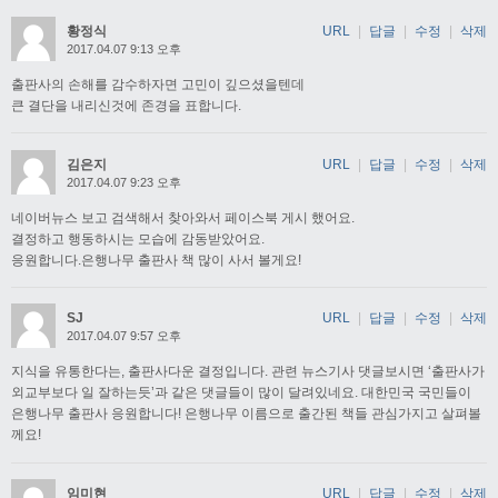
황정식
URL
|
답글
|
수정
|
삭제
2017.04.07 9:13 오후
출판사의 손해를 감수하자면 고민이 깊으셨을텐데
큰 결단을 내리신것에 존경을 표합니다.
김은지
URL
|
답글
|
수정
|
삭제
2017.04.07 9:23 오후
네이버뉴스 보고 검색해서 찾아와서 페이스북 게시 했어요.
결정하고 행동하시는 모습에 감동받았어요.
응원합니다.은행나무 출판사 책 많이 사서 볼게요!
SJ
URL
|
답글
|
수정
|
삭제
2017.04.07 9:57 오후
지식을 유통한다는, 출판사다운 결정입니다. 관련 뉴스기사 댓글보시면 ‘출판사가
외교부보다 일 잘하는듯’과 같은 댓글들이 많이 달려있네요. 대한민국 국민들이
은행나무 출판사 응원합니다! 은행나무 이름으로 출간된 책들 관심가지고 살펴볼
께요!
임미현
URL
|
답글
|
수정
|
삭제