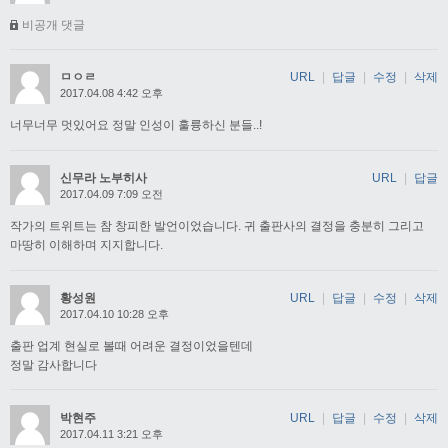
비공개 댓글
ㅁㅇㄹ
URL
|
답글
|
수정
|
삭제
2017.04.08 4:42 오후
너무너무 멋있어요 정말 인성이 훌륭하신 분들..!
신무라 노부히사
URL
|
답글
2017.04.09 7:09 오전
작가의 트위트는 참 창피한 발언이었습니다. 귀 출판사의 결정을 충분히 그리고
마땅히 이해하며 지지합니다.
황성원
URL
|
답글
|
수정
|
삭제
2017.04.10 10:28 오후
출판 업계 현실로 볼때 어려운 결정이었을텐데
정말 감사합니다
박현주
URL
|
답글
|
수정
|
삭제
2017.04.11 3:21 오후