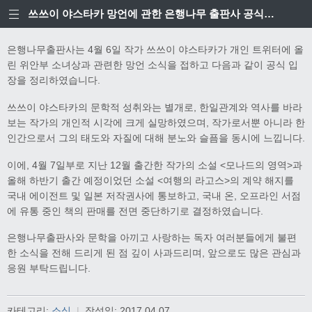
쓰쓰이 야스타카 망언에 관한 은행나무 출판사 공식입장
은행나무출판사는 4월 6일 작가 쓰쓰이 야스타카가 개인 트위터에 올
린 위안부 소녀상과 관련한 망언 소식을 접하고 다음과 같이 공식 입
장을 정리하였습니다.
쓰쓰이 야스타카의 문학적 성취와는 별개로, 한일관계와 역사를 바라
보는 작가의 개인적 시각에 크게 실망하였으며, 작가로서뿐 아니라 한
인간으로서 그의 태도와 자질에 대해 분노와 슬픔을 동시에 느낍니다.
이에, 4월 7일부로 지난 12월 출간한 작가의 소설 <모나드의 영역>과
올해 하반기 출간 예정이었던 소설 <여행의 라고스>의 계약 해지를
국내 에이전트 및 일본 저작권사에 통보하고, 국내 온, 오프라인 서점
에 유통 중인 책의 판매를 전면 중단하기로 결정하였습니다.
은행나무출판사와 문학을 아끼고 사랑하는 독자 여러분들에게 불편
한 소식을 전해 드리게 된 점 깊이 사과드리며, 앞으로도 많은 관심과
응원 부탁드립니다.
카테고리:
소식
|
작성일:
2017.04.07