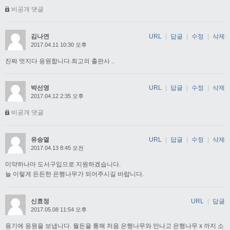
비공개 댓글
김나연
URL
|
답글
|
수정
|
삭제
2017.04.11 10:30 오후
진짜 멋지다 응원합니다.최고의 출판사 ..
박선영
URL
|
답글
|
수정
|
삭제
2017.04.12 2:35 오후
비공개 댓글
유승열
URL
|
답글
|
수정
|
삭제
2017.04.13 8:45 오전
미약하나마 도서구입으로 지원하겠습니다.
늘 이렇게 든든한 은행나무가 되어주시길 바랍니다.
신효정
URL
|
답글
2017.05.08 11:54 오후
용기에 응원을 보냅니다. 월든을 통해 처음 은행나무와 만나고 은행나무 x 까지 소