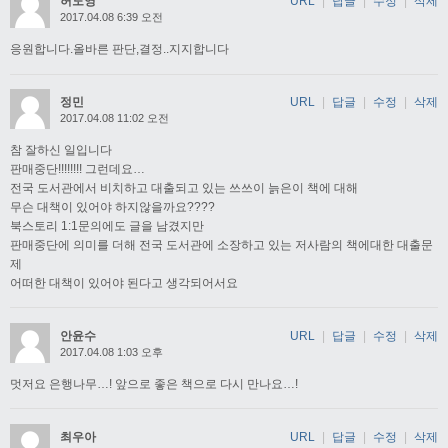
허도영
URL
|
답글
|
수정
|
삭제
2017.04.08 6:39 오전
응원합니다.올바른 판단,결정..지지합니다
정민
URL
|
답글
|
수정
|
삭제
2017.04.08 11:02 오전
참 잘하신 일입니다
판매중단!!!!!!!! 그런데요…
전국 도서관에서 비치하고 대출되고 있는 쓰쓰이 늙은이 책에 대해
무슨 대책이 있어야 하지않을까요????
북스토리 1:1문의에도 글을 남겼지만
판매중단에 의미를 더해 전국 도서관에 소장하고 있는 저사람의 책에대한 대출문
제
어떠한 대책이 있어야 된다고 생각되어서요
안윤수
URL
|
답글
|
수정
|
삭제
2017.04.08 1:03 오후
멋저요 은행나무…! 앞으로 좋은 책으로 다시 만나요…!
최우아
URL
|
답글
|
수정
|
삭제