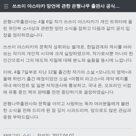
쓰쓰이 야스타카 망언에 관한 은행나무 출판사 공식입장
은행나무출판사는 4월 6일 작가 쓰쓰이 야스타카가 개인 트위터에 올
린 위안부 소녀상과 관련한 망언 소식을 접하고 다음과 같이 공식 입
장을 정리하였습니다.
쓰쓰이 야스타카의 문학적 성취와는 별개로, 한일관계와 역사를 바라
보는 작가의 개인적 시각에 크게 실망하였으며, 작가로서뿐 아니라 한
인간으로서 그의 태도와 자질에 대해 분노와 슬픔을 동시에 느낍니다.
이에, 4월 7일부로 지난 12월 출간한 작가의 소설 <모나드의 영역>과
올해 하반기 출간 예정이었던 소설 <여행의 라고스>의 계약 해지를
국내 에이전트 및 일본 저작권사에 통보하고, 국내 온, 오프라인 서점
에 유통 중인 책의 판매를 전면 중단하기로 결정하였습니다.
은행나무출판사와 문학을 아끼고 사랑하는 독자 여러분들에게 불편
한 소식을 전해 드리게 된 점 깊이 사과드리며, 앞으로도 많은 관심과
응원 부탁드립니다.
카테고리:
소식
|
작성일:
2017.04.07