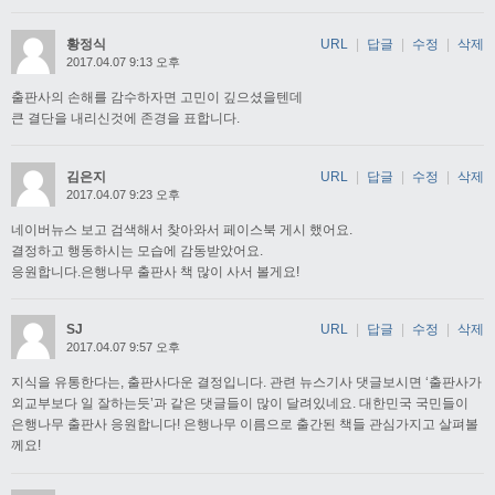
황정식
URL
|
답글
|
수정
|
삭제
2017.04.07 9:13 오후
출판사의 손해를 감수하자면 고민이 깊으셨을텐데
큰 결단을 내리신것에 존경을 표합니다.
김은지
URL
|
답글
|
수정
|
삭제
2017.04.07 9:23 오후
네이버뉴스 보고 검색해서 찾아와서 페이스북 게시 했어요.
결정하고 행동하시는 모습에 감동받았어요.
응원합니다.은행나무 출판사 책 많이 사서 볼게요!
SJ
URL
|
답글
|
수정
|
삭제
2017.04.07 9:57 오후
지식을 유통한다는, 출판사다운 결정입니다. 관련 뉴스기사 댓글보시면 ‘출판사가
외교부보다 일 잘하는듯’과 같은 댓글들이 많이 달려있네요. 대한민국 국민들이
은행나무 출판사 응원합니다! 은행나무 이름으로 출간된 책들 관심가지고 살펴볼
께요!