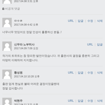
2017.04.08 3:31 오후
비공개 댓글
ㅁㅇㄹ
URL
|
답글
|
수정
|
삭제
2017.04.08 4:42 오후
너무너무 멋있어요 정말 인성이 훌륭하신 분들..!
신무라 노부히사
URL
|
답글
2017.04.09 7:09 오전
작가의 트위트는 참 창피한 발언이었습니다. 귀 출판사의 결정을 충분히 그리고
마땅히 이해하며 지지합니다.
황성원
URL
|
답글
|
수정
|
삭제
2017.04.10 10:28 오후
출판 업계 현실로 볼때 어려운 결정이었을텐데
정말 감사합니다
박현주
URL
|
답글
|
수정
|
삭제
2017.04.11 3:21 오후