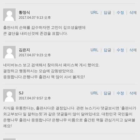
황정식
URL
|
답글
|
수정
|
삭제
2017.04.07 9:13 오후
출판사의 손해를 감수하자면 고민이 깊으셨을텐데
큰 결단을 내리신것에 존경을 표합니다.
김은지
URL
|
답글
|
수정
|
삭제
2017.04.07 9:23 오후
네이버뉴스 보고 검색해서 찾아와서 페이스북 게시 했어요.
결정하고 행동하시는 모습에 감동받았어요.
응원합니다.은행나무 출판사 책 많이 사서 볼게요!
SJ
URL
|
답글
|
수정
|
삭제
2017.04.07 9:57 오후
지식을 유통한다는, 출판사다운 결정입니다. 관련 뉴스기사 댓글보시면 ‘출판사가
외교부보다 일 잘하는듯’과 같은 댓글들이 많이 달려있네요. 대한민국 국민들이
은행나무 출판사 응원합니다! 은행나무 이름으로 출간된 책들 관심가지고 살펴볼
께요!