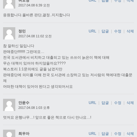
허도영
URL
|
답글
|
수정
|
삭제
2017.04.08 6:39 오전
응원합니다.올바른 판단,결정..지지합니다
정민
URL
|
답글
|
수정
|
삭제
2017.04.08 11:02 오전
참 잘하신 일입니다
판매중단!!!!!!!! 그런데요…
전국 도서관에서 비치하고 대출되고 있는 쓰쓰이 늙은이 책에 대해
무슨 대책이 있어야 하지않을까요????
북스토리 1:1문의에도 글을 남겼지만
판매중단에 의미를 더해 전국 도서관에 소장하고 있는 저사람의 책에대한 대출문
제
어떠한 대책이 있어야 된다고 생각되어서요
안윤수
URL
|
답글
|
수정
|
삭제
2017.04.08 1:03 오후
멋저요 은행나무…! 앞으로 좋은 책으로 다시 만나요…!
최우아
URL
|
답글
|
수정
|
삭제