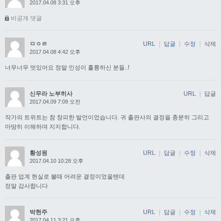
2017.04.08 3:31 오후
비공개 댓글
ㅁㅇㄹ
URL
|
답글
|
수정
|
삭제
2017.04.08 4:42 오후
너무너무 멋있어요 정말 인성이 훌륭하신 분들..!
신무라 노부히사
URL
|
답글
2017.04.09 7:09 오전
작가의 트위트는 참 창피한 발언이었습니다. 귀 출판사의 결정을 충분히 그리고
마땅히 이해하며 지지합니다.
황성원
URL
|
답글
|
수정
|
삭제
2017.04.10 10:28 오후
출판 업계 현실로 볼때 어려운 결정이었을텐데
정말 감사합니다
박현주
URL
|
답글
|
수정
|
삭제
2017.04.11 3:21 오후