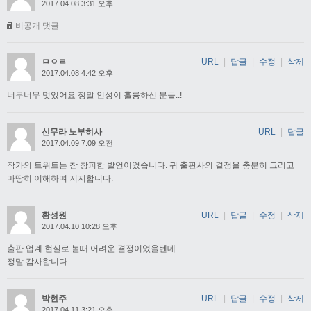
2017.04.08 3:31 오후
비공개 댓글
ㅁㅇㄹ
URL
|
답글
|
수정
|
삭제
2017.04.08 4:42 오후
너무너무 멋있어요 정말 인성이 훌륭하신 분들..!
신무라 노부히사
URL
|
답글
2017.04.09 7:09 오전
작가의 트위트는 참 창피한 발언이었습니다. 귀 출판사의 결정을 충분히 그리고
마땅히 이해하며 지지합니다.
황성원
URL
|
답글
|
수정
|
삭제
2017.04.10 10:28 오후
출판 업계 현실로 볼때 어려운 결정이었을텐데
정말 감사합니다
박현주
URL
|
답글
|
수정
|
삭제
2017.04.11 3:21 오후