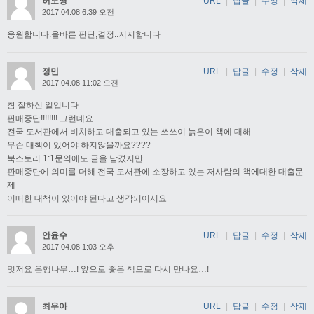
허도영
URL
|
답글
|
수정
|
삭제
2017.04.08 6:39 오전
응원합니다.올바른 판단,결정..지지합니다
정민
URL
|
답글
|
수정
|
삭제
2017.04.08 11:02 오전
참 잘하신 일입니다
판매중단!!!!!!!! 그런데요…
전국 도서관에서 비치하고 대출되고 있는 쓰쓰이 늙은이 책에 대해
무슨 대책이 있어야 하지않을까요????
북스토리 1:1문의에도 글을 남겼지만
판매중단에 의미를 더해 전국 도서관에 소장하고 있는 저사람의 책에대한 대출문
제
어떠한 대책이 있어야 된다고 생각되어서요
안윤수
URL
|
답글
|
수정
|
삭제
2017.04.08 1:03 오후
멋저요 은행나무…! 앞으로 좋은 책으로 다시 만나요…!
최우아
URL
|
답글
|
수정
|
삭제