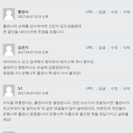
황정식
URL
|
답글
|
수정
|
삭제
2017.04.07 9:13 오후
출판사의 손해를 감수하자면 고민이 깊으셨을텐데
큰 결단을 내리신것에 존경을 표합니다.
김은지
URL
|
답글
|
수정
|
삭제
2017.04.07 9:23 오후
네이버뉴스 보고 검색해서 찾아와서 페이스북 게시 했어요.
결정하고 행동하시는 모습에 감동받았어요.
응원합니다.은행나무 출판사 책 많이 사서 볼게요!
SJ
URL
|
답글
|
수정
|
삭제
2017.04.07 9:57 오후
지식을 유통한다는, 출판사다운 결정입니다. 관련 뉴스기사 댓글보시면 ‘출판사가
외교부보다 일 잘하는듯’과 같은 댓글들이 많이 달려있네요. 대한민국 국민들이
은행나무 출판사 응원합니다! 은행나무 이름으로 출간된 책들 관심가지고 살펴볼
께요!