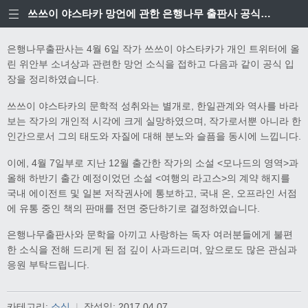
쓰쓰이 야스타카 망언에 관한 은행나무 출판사 공식입장
은행나무출판사는 4월 6일 작가 쓰쓰이 야스타카가 개인 트위터에 올
린 위안부 소녀상과 관련한 망언 소식을 접하고 다음과 같이 공식 입
장을 정리하였습니다.
쓰쓰이 야스타카의 문학적 성취와는 별개로, 한일관계와 역사를 바라
보는 작가의 개인적 시각에 크게 실망하였으며, 작가로서뿐 아니라 한
인간으로서 그의 태도와 자질에 대해 분노와 슬픔을 동시에 느낍니다.
이에, 4월 7일부로 지난 12월 출간한 작가의 소설 <모나드의 영역>과
올해 하반기 출간 예정이었던 소설 <여행의 라고스>의 계약 해지를
국내 에이전트 및 일본 저작권사에 통보하고, 국내 온, 오프라인 서점
에 유통 중인 책의 판매를 전면 중단하기로 결정하였습니다.
은행나무출판사와 문학을 아끼고 사랑하는 독자 여러분들에게 불편
한 소식을 전해 드리게 된 점 깊이 사과드리며, 앞으로도 많은 관심과
응원 부탁드립니다.
카테고리:
소식
|
작성일:
2017.04.07