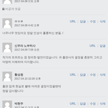
2017.04.08 3:31 오후
비공개 댓글
ㅁㅇㄹ
URL
|
답글
|
수정
|
삭제
2017.04.08 4:42 오후
너무너무 멋있어요 정말 인성이 훌륭하신 분들..!
신무라 노부히사
URL
|
답글
2017.04.09 7:09 오전
작가의 트위트는 참 창피한 발언이었습니다. 귀 출판사의 결정을 충분히 그리고
마땅히 이해하며 지지합니다.
황성원
URL
|
답글
|
수정
|
삭제
2017.04.10 10:28 오후
출판 업계 현실로 볼때 어려운 결정이었을텐데
정말 감사합니다
박현주
URL
|
답글
|
수정
|
삭제
2017.04.11 3:21 오후