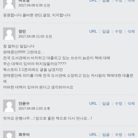
허도영
URL
|
답글
|
수정
|
삭제
2017.04.08 6:39 오전
응원합니다.올바른 판단,결정..지지합니다
정민
URL
|
답글
|
수정
|
삭제
2017.04.08 11:02 오전
참 잘하신 일입니다
판매중단!!!!!!!! 그런데요…
전국 도서관에서 비치하고 대출되고 있는 쓰쓰이 늙은이 책에 대해
무슨 대책이 있어야 하지않을까요????
북스토리 1:1문의에도 글을 남겼지만
판매중단에 의미를 더해 전국 도서관에 소장하고 있는 저사람의 책에대한 대출문
제
어떠한 대책이 있어야 된다고 생각되어서요
안윤수
URL
|
답글
|
수정
|
삭제
2017.04.08 1:03 오후
멋저요 은행나무…! 앞으로 좋은 책으로 다시 만나요…!
최우아
URL
|
답글
|
수정
|
삭제