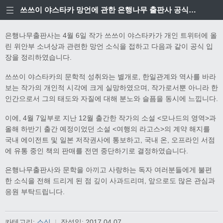
쓰쓰이 야스타카 망언에 관한 은행나무 출판사 공식입장
은행나무출판사는 4월 6일 작가 쓰쓰이 야스타카가 개인 트위터에 올
린 위안부 소녀상과 관련한 망언 소식을 접하고 다음과 같이 공식 입
장을 정리하였습니다.
쓰쓰이 야스타카의 문학적 성취와는 별개로, 한일관계와 역사를 바라
보는 작가의 개인적 시각에 크게 실망하였으며, 작가로서뿐 아니라 한
인간으로서 그의 태도와 자질에 대해 분노와 슬픔을 동시에 느낍니다.
이에, 4월 7일부로 지난 12월 출간한 작가의 소설 <모나드의 영역>과
올해 하반기 출간 예정이었던 소설 <여행의 라고스>의 계약 해지를
국내 에이전트 및 일본 저작권사에 통보하고, 국내 온, 오프라인 서점
에 유통 중인 책의 판매를 전면 중단하기로 결정하였습니다.
은행나무출판사와 문학을 아끼고 사랑하는 독자 여러분들에게 불편
한 소식을 전해 드리게 된 점 깊이 사과드리며, 앞으로도 많은 관심과
응원 부탁드립니다.
카테고리:
소식
|
작성일:
2017.04.07